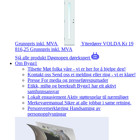
Grunnpris inkl. MVA
Ytterdører
VOLDA
Kr 19
816,25
Grunnpris inkl. MVA
Sjå alle produkt
Døgnopen dørekspert
Om Bygg1
Tilsette
Møt folka våre - vi er her for å hjelpe deg!
Kontakt oss
Send oss ei melding eller ring - vi er klare!
Presse
For media og presseførespurnader
Etikk, miljø og berekraft
Bygg1 har eit aktivt
samfunnsansvar
Lokalt engasjement
Aktiv støttespelar til nærmiljøet
Merkevaremanual
Sikre at alle jobbar i same retning.
Personvernerklæring
Handsaming av
personopplysningar