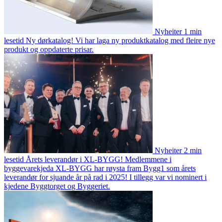
Nyheiter
1 min
lesetid
Ny dørkatalog!
Vi har laga ny produktkatalog med fleire nye
produkt og oppdaterte prisar.
Nyheiter
2 min
lesetid
Årets leverandør i XL-BYGG!
Medlemmene i
byggevarekjeda XL-BYGG har røysta fram Bygg1 som årets
leverandør for sjuande år på rad i 2025! I tillegg var vi nominert i
kjedene Byggtorget og Byggeriet.