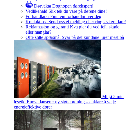
Dørvakta
Døgnopen dørekspert!
Vedlikehald
Slik tek du vare på dørene dine!
Forhandlarar
Finn ein forhandlar nær deg
Kontakt oss
Send oss ei melding eller ring - vi er klare!
Reklamasjon og garanti
Kva gjer du ved feil, skade
eller manglar?
Ofte stilte spørsmål
Svar på det kundane lurer mest på
Miljø
2 min
lesetid
Enova lanserer ny støtteordning – enklare å velje
energieffektive dører