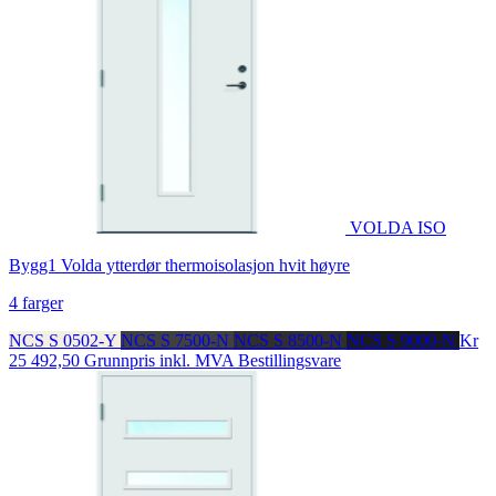
VOLDA ISO
Bygg1 Volda ytterdør thermoisolasjon hvit høyre
4 farger
NCS S 0502-Y
NCS S 7500-N
NCS S 8500-N
NCS S 9000-N
Kr
25 492,50
Grunnpris inkl. MVA
Bestillingsvare