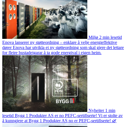
Miljø
2 min lesetid
Enova lanserer ny støtteordning – enklare å velje energieffektive
dører
Enova har utvikla ei ny støtteordning som skal gjere det lettare
for fleire bustadeigarar å ta gode energival i eigen heim.
Nyheiter
1 min
lesetid
Bygg 1 Produkter AS er no PEFC-sertifiserte!
Vi er stolte av
å kunngjere at Bygg 1 Produkter AS no er PEFC-sertifiserte! 🌿