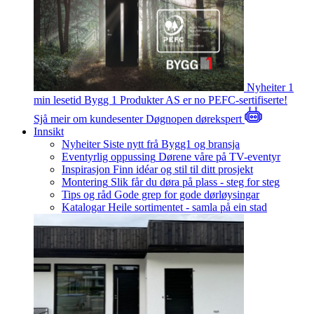
Nyheiter
1
min lesetid
Bygg 1 Produkter AS er no PEFC-sertifiserte!
Sjå meir om kundesenter
Døgnopen dørekspert
Innsikt
Nyheiter
Siste nytt frå Bygg1 og bransja
Eventyrlig oppussing
Dørene våre på TV-eventyr
Inspirasjon
Finn idéar og stil til ditt prosjekt
Montering
Slik får du døra på plass - steg for steg
Tips og råd
Gode grep for gode dørløysingar
Katalogar
Heile sortimentet - samla på ein stad