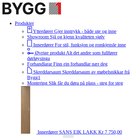
Produkter
Ytterdører
Gjer inntrykk - både ute og inne
Showroom
Sjå og kjenn kvaliteten sjølv
Innerdører
For stil, funksjon og romkjensle inne
Øvrige produkt
Alt det andre som fullfører
dørløysinga
Forhandlarar
Finn ein forhandlar nær deg
Skreddarsaum
Skreddarsaum av møbelsnikkar frå
Bygg1
Montering
Slik får du døra på plass - steg for steg
Innerdører
SANS EIK LAKK
Kr 7 750,00