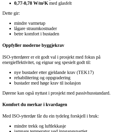
0,77-0,78 W/m²K
med glasfelt
Dette gir:
mindre varmetap
lågare straumkostnader
betre komfort i bustaden
Oppfyller moderne byggjekrav
ISO-ytterdører er eit godt val i prosjekt med fokus på
energieffektivitet, og eignar seg spesielt godt til:
nye bustader etter gjeldande krav (TEK17)
rehabilitering og oppgradering
bustader med høge krav til isolasjon
Dørene kan også nyttast i prosjekt med passivhusstandard.
Komfort du merkar i kvardagen
Med ISO-ytterdør får du ein tydeleg forskjell i bruk:
mindre trekk og luftlekkasje
jamnare temperatur ved inngangspartiet