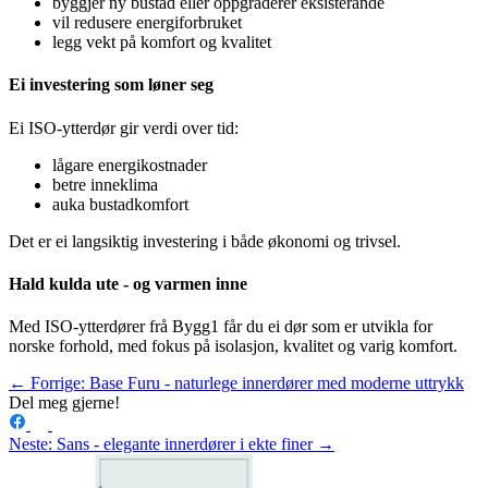
byggjer ny bustad eller oppgraderer eksisterande
vil redusere energiforbruket
legg vekt på komfort og kvalitet
Ei investering som løner seg
Ei ISO-ytterdør gir verdi over tid:
lågare energikostnader
betre inneklima
auka bustadkomfort
Det er ei langsiktig investering i både økonomi og trivsel.
Hald kulda ute - og varmen inne
Med ISO-ytterdører frå Bygg1 får du ei dør som er utvikla for
norske forhold, med fokus på isolasjon, kvalitet og varig komfort.
← Forrige: Base Furu - naturlege innerdører med moderne uttrykk
Del meg gjerne!
Neste: Sans - elegante innerdører i ekte finer →