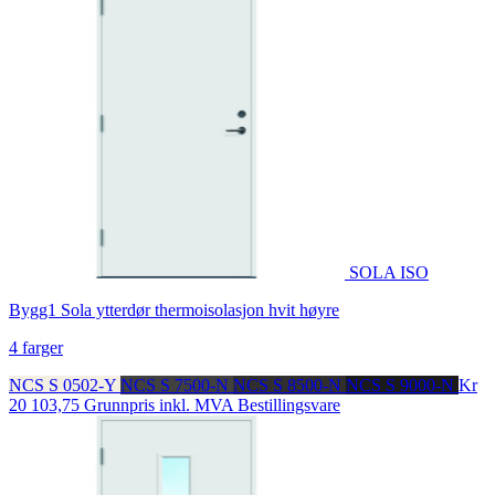
SOLA ISO
Bygg1 Sola ytterdør thermoisolasjon hvit høyre
4 farger
NCS S 0502-Y
NCS S 7500-N
NCS S 8500-N
NCS S 9000-N
Kr
20 103,75
Grunnpris inkl. MVA
Bestillingsvare