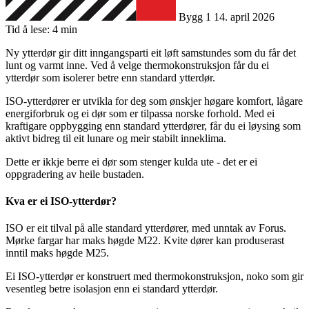
Bygg 1
14. april 2026
Tid å lese: 4 min
Ny ytterdør gir ditt inngangsparti eit løft samstundes som du får det
lunt og varmt inne. Ved å velge thermokonstruksjon får du ei
ytterdør som isolerer betre enn standard ytterdør.
ISO-ytterdører er utvikla for deg som ønskjer høgare komfort, lågare
energiforbruk og ei dør som er tilpassa norske forhold. Med ei
kraftigare oppbygging enn standard ytterdører, får du ei løysing som
aktivt bidreg til eit lunare og meir stabilt inneklima.
Dette er ikkje berre ei dør som stenger kulda ute - det er ei
oppgradering av heile bustaden.
Kva er ei ISO-ytterdør?
ISO er eit tilval på alle standard ytterdører, med unntak av Forus.
Mørke fargar har maks høgde M22. Kvite dører kan produserast
inntil maks høgde M25.
Ei ISO-ytterdør er konstruert med thermokonstruksjon, noko som gir
vesentleg betre isolasjon enn ei standard ytterdør.