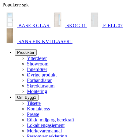
Populære søk
BASE 3 GLAS
SKOG 11
FJELL 07
SANS EIK KVITLASERT
Produkter
Ytterdører
Showroom
Innerdører
Øvrige produkt
Forhandlarar
Skreddarsaum
Montering
Om Bygg1
Tilsette
Kontakt oss
Presse
Etikk, miljø og berekraft
Lokalt engasjement
Merkevaremanual
Personvernerklæring