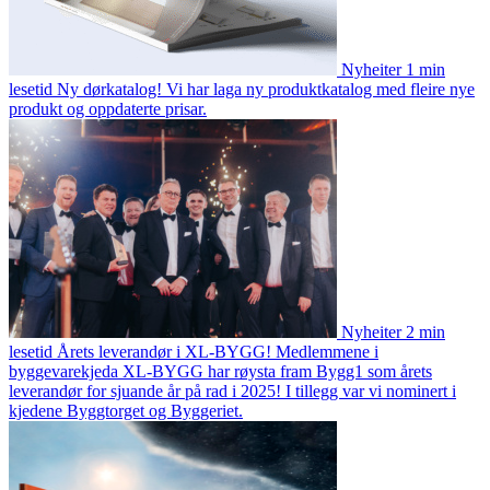
Nyheiter
1 min
lesetid
Ny dørkatalog!
Vi har laga ny produktkatalog med fleire nye
produkt og oppdaterte prisar.
Nyheiter
2 min
lesetid
Årets leverandør i XL-BYGG!
Medlemmene i
byggevarekjeda XL-BYGG har røysta fram Bygg1 som årets
leverandør for sjuande år på rad i 2025! I tillegg var vi nominert i
kjedene Byggtorget og Byggeriet.