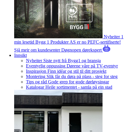
Nyheiter
1
min lesetid
Bygg 1 Produkter AS er no PEFC-sertifiserte!
Sjå meir om kundesenter
Døgnopen dørekspert
Innsikt
Nyheiter
Siste nytt frå Bygg1 og bransja
Eventyrlig oppussing
Dørene våre på TV-eventyr
Inspirasjon
Finn idéar og stil til ditt prosjekt
Montering
Slik får du døra på plass - steg for steg
Tips og råd
Gode grep for gode dørløysingar
Katalogar
Heile sortimentet - samla på ein stad