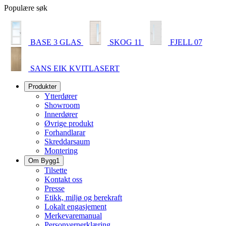
Populære søk
BASE 3 GLAS
SKOG 11
FJELL 07
SANS EIK KVITLASERT
Produkter
Ytterdører
Showroom
Innerdører
Øvrige produkt
Forhandlarar
Skreddarsaum
Montering
Om Bygg1
Tilsette
Kontakt oss
Presse
Etikk, miljø og berekraft
Lokalt engasjement
Merkevaremanual
Personvernerklæring