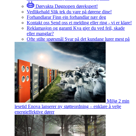
Dørvakta
Døgnopen dørekspert!
Vedlikehald
Slik tek du vare på dørene dine!
Forhandlarar
Finn ein forhandlar nær deg
Kontakt oss
Send oss ei melding eller ring - vi er klare!
Reklamasjon og garanti
Kva gjer du ved feil, skade
eller manglar?
Ofte stilte spørsmål
Svar på det kundane lurer mest på
Miljø
2 min
lesetid
Enova lanserer ny støtteordning – enklare å velje
energieffektive dører