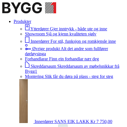
Produkter
Ytterdører
Gjer inntrykk - både ute og inne
Showroom
Sjå og kjenn kvaliteten sjølv
Innerdører
For stil, funksjon og romkjensle inne
Øvrige produkt
Alt det andre som fullfører
dørløysinga
Forhandlarar
Finn ein forhandlar nær deg
Skreddarsaum
Skreddarsaum av møbelsnikkar frå
Bygg1
Montering
Slik får du døra på plass - steg for steg
Innerdører
SANS EIK LAKK
Kr 7 750,00