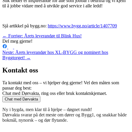
Slik heider er inspirerande for alle som jobbar i bedrifta og vi kjem
til å jobbe vidare med å utvikle god service i alle ledd!
Sjå artikkel på bygg.no:
https://www.bygg.no/article/1407709
← Forrige: Årets leverandør til Blink Hus!
Del meg gjerne!
Neste: Årets leverandør hos XL-BYGG og nominert hos
Byggtorget! →
Kontakt oss
Ta kontakt med oss – vi hjelper deg gjerne! Vel den måten som
passar deg best:
Chat med Dørvakta, ring oss eller bruk kontaktskjemaet.
Chat med Dørvakta
Ny i bygda, men klar til å hjelpe – døgnet rundt!
Dørvakta svarar på det meste om dører og Bygg1, og snakkar både
bokmål, nynorsk – og dør flytande.