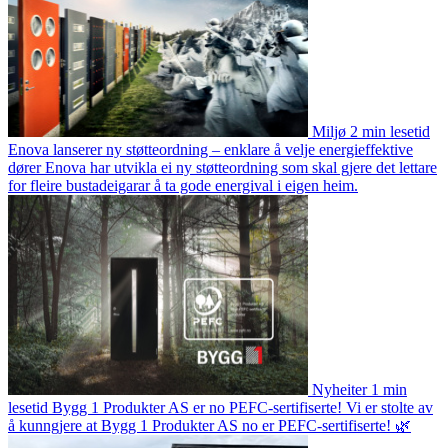
Miljø
2 min lesetid
Enova lanserer ny støtteordning – enklare å velje energieffektive
dører
Enova har utvikla ei ny støtteordning som skal gjere det lettare
for fleire bustadeigarar å ta gode energival i eigen heim.
Nyheiter
1 min
lesetid
Bygg 1 Produkter AS er no PEFC-sertifiserte!
Vi er stolte av
å kunngjere at Bygg 1 Produkter AS no er PEFC-sertifiserte! 🌿