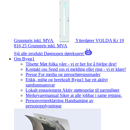
Grunnpris inkl. MVA
Ytterdører
VOLDA
Kr 19
816,25
Grunnpris inkl. MVA
Sjå alle produkt
Døgnopen dørekspert
Om Bygg1
Tilsette
Møt folka våre - vi er her for å hjelpe deg!
Kontakt oss
Send oss ei melding eller ring - vi er klare!
Presse
For media og presseførespurnader
Etikk, miljø og berekraft
Bygg1 har eit aktivt
samfunnsansvar
Lokalt engasjement
Aktiv støttespelar til nærmiljøet
Merkevaremanual
Sikre at alle jobbar i same retning.
Personvernerklæring
Handsaming av
personopplysningar