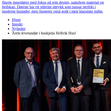
finerte innerdører med fokus på rein design, naturlege material og
heilskap. Dørene har eit stilreint uttrykk som passar perfekt i
moderne bustader, men fungerer også godt i meir klassiske miljø.
Hjem
Innsikt
Nyheiter
Årets leverandør i huskjeda Hellvik Hus!