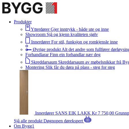
Produkter
Ytterdører
Gjer inntrykk - både ute og inne
Showroom
Sjå og kjenn kvaliteten sjølv
Innerdører
For stil, funksjon og romkjensle inne
Øvrige produkt
Alt det andre som fullfører dørløysin
Forhandlarar
Finn ein forhandlar nær deg
Skreddarsaum
Skreddarsaum av møbelsnikkar frå By
Montering
Slik får du døra på plass - steg for steg
Innerdører
SANS EIK LAKK
Kr 7 750,00
Grunnp
Sjå alle produkt
Døgnopen dørekspert
Om Bygg1