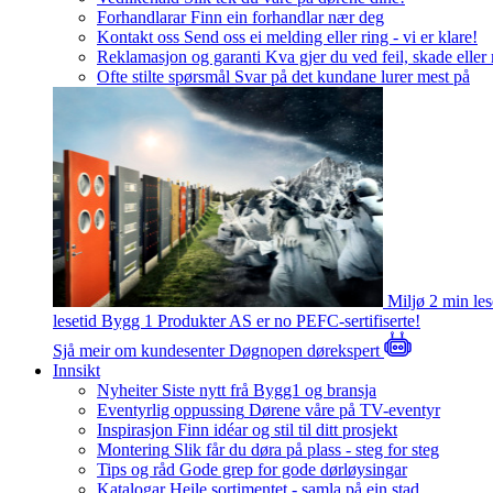
Forhandlarar
Finn ein forhandlar nær deg
Kontakt oss
Send oss ei melding eller ring - vi er klare!
Reklamasjon og garanti
Kva gjer du ved feil, skade eller
Ofte stilte spørsmål
Svar på det kundane lurer mest på
Miljø
2 min le
lesetid
Bygg 1 Produkter AS er no PEFC-sertifiserte!
Sjå meir om kundesenter
Døgnopen dørekspert
Innsikt
Nyheiter
Siste nytt frå Bygg1 og bransja
Eventyrlig oppussing
Dørene våre på TV-eventyr
Inspirasjon
Finn idéar og stil til ditt prosjekt
Montering
Slik får du døra på plass - steg for steg
Tips og råd
Gode grep for gode dørløysingar
Katalogar
Heile sortimentet - samla på ein stad