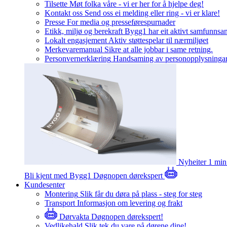
Tilsette
Møt folka våre - vi er her for å hjelpe deg!
Kontakt oss
Send oss ei melding eller ring - vi er klare!
Presse
For media og presseførespurnader
Etikk, miljø og berekraft
Bygg1 har eit aktivt samfunnsa
Lokalt engasjement
Aktiv støttespelar til nærmiljøet
Merkevaremanual
Sikre at alle jobbar i same retning.
Personvernerklæring
Handsaming av personopplysninga
Nyheiter
1 min
Bli kjent med Bygg1
Døgnopen dørekspert
Kundesenter
Montering
Slik får du døra på plass - steg for steg
Transport
Informasjon om levering og frakt
Dørvakta
Døgnopen dørekspert!
Vedlikehald
Slik tek du vare på dørene dine!