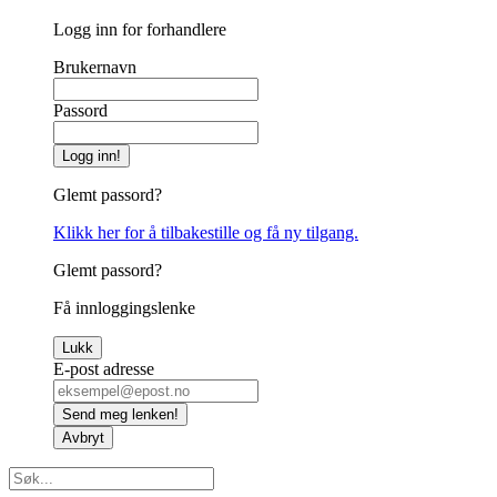
Logg inn for forhandlere
Brukernavn
Passord
Logg inn!
Glemt passord?
Klikk her for å tilbakestille og få ny tilgang.
Glemt passord?
Få innloggingslenke
Lukk
E-post adresse
Send meg lenken!
Avbryt