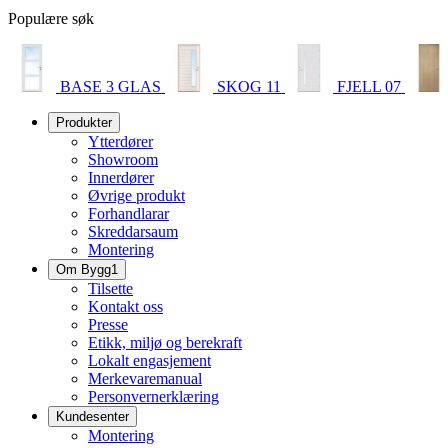
Populære søk
BASE 3 GLAS
SKOG 11
FJELL 07
Produkter
Ytterdører
Showroom
Innerdører
Øvrige produkt
Forhandlarar
Skreddarsaum
Montering
Om Bygg1
Tilsette
Kontakt oss
Presse
Etikk, miljø og berekraft
Lokalt engasjement
Merkevaremanual
Personvernerklæring
Kundesenter
Montering