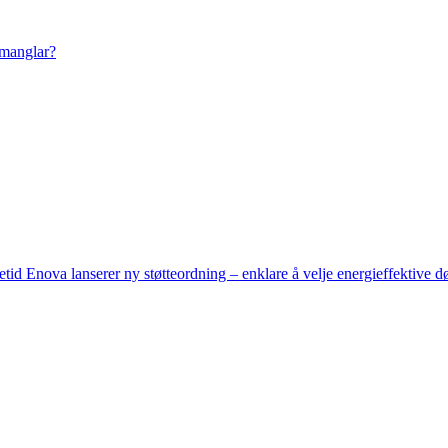
 manglar?
setid
Enova lanserer ny støtteordning – enklare å velje energieffektive d