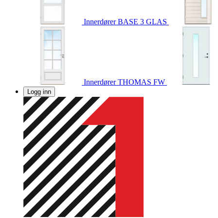
Innerdører
BASE 3 GLAS
Innerdører
THOMAS FW
Logg inn