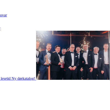
nsvar
r
 lesetid
Ny dørkatalog!