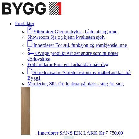
Produkter
Ytterdører
Gjer inntrykk - både ute og inne
Showroom
Sjå og kjenn kvaliteten sjølv
Innerdører
For stil, funksjon og romkjensle inne
Øvrige produkt
Alt det andre som fullfører
dørløysinga
Forhandlarar
Finn ein forhandlar nær deg
Skreddarsaum
Skreddarsaum av møbelsnikkar frå
Bygg1
Montering
Slik får du døra på plass - steg for steg
Innerdører
SANS EIK LAKK
Kr 7 750,00