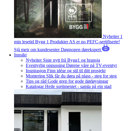
Nyheiter
1
min lesetid
Bygg 1 Produkter AS er no PEFC-sertifiserte!
Sjå meir om kundesenter
Døgnopen dørekspert
Innsikt
Nyheiter
Siste nytt frå Bygg1 og bransja
Eventyrlig oppussing
Dørene våre på TV-eventyr
Inspirasjon
Finn idéar og stil til ditt prosjekt
Montering
Slik får du døra på plass - steg for steg
Tips og råd
Gode grep for gode dørløysingar
Katalogar
Heile sortimentet - samla på ein stad