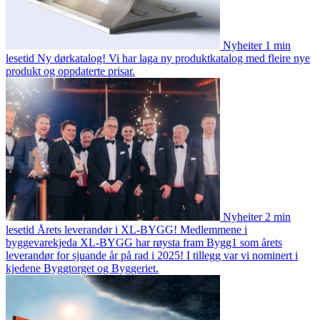
Nyheiter
1 min
lesetid
Ny dørkatalog!
Vi har laga ny produktkatalog med fleire nye
produkt og oppdaterte prisar.
Nyheiter
2 min
lesetid
Årets leverandør i XL-BYGG!
Medlemmene i
byggevarekjeda XL-BYGG har røysta fram Bygg1 som årets
leverandør for sjuande år på rad i 2025! I tillegg var vi nominert i
kjedene Byggtorget og Byggeriet.