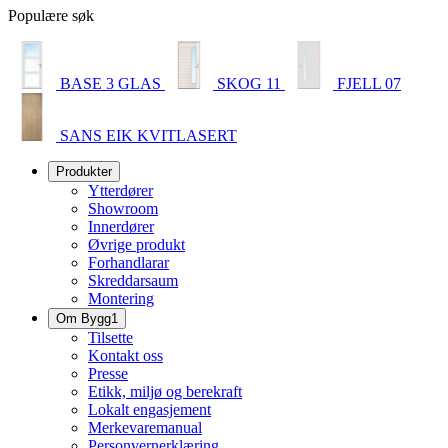
Populære søk
BASE 3 GLAS
SKOG 11
FJELL 07
SANS EIK KVITLASERT
Produkter
Ytterdører
Showroom
Innerdører
Øvrige produkt
Forhandlarar
Skreddarsaum
Montering
Om Bygg1
Tilsette
Kontakt oss
Presse
Etikk, miljø og berekraft
Lokalt engasjement
Merkevaremanual
Personvernerklæring