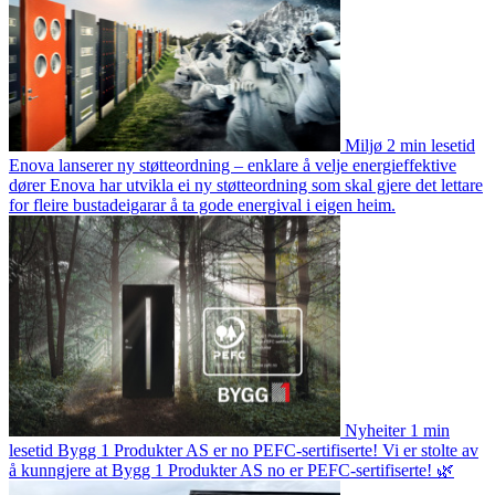
Miljø
2 min lesetid
Enova lanserer ny støtteordning – enklare å velje energieffektive
dører
Enova har utvikla ei ny støtteordning som skal gjere det lettare
for fleire bustadeigarar å ta gode energival i eigen heim.
Nyheiter
1 min
lesetid
Bygg 1 Produkter AS er no PEFC-sertifiserte!
Vi er stolte av
å kunngjere at Bygg 1 Produkter AS no er PEFC-sertifiserte! 🌿