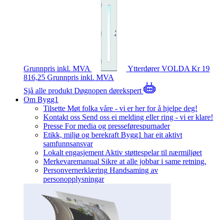
Grunnpris inkl. MVA
Ytterdører
VOLDA
Kr 19
816,25
Grunnpris inkl. MVA
Sjå alle produkt
Døgnopen dørekspert
Om Bygg1
Tilsette
Møt folka våre - vi er her for å hjelpe deg!
Kontakt oss
Send oss ei melding eller ring - vi er klare!
Presse
For media og presseførespurnader
Etikk, miljø og berekraft
Bygg1 har eit aktivt
samfunnsansvar
Lokalt engasjement
Aktiv støttespelar til nærmiljøet
Merkevaremanual
Sikre at alle jobbar i same retning.
Personvernerklæring
Handsaming av
personopplysningar