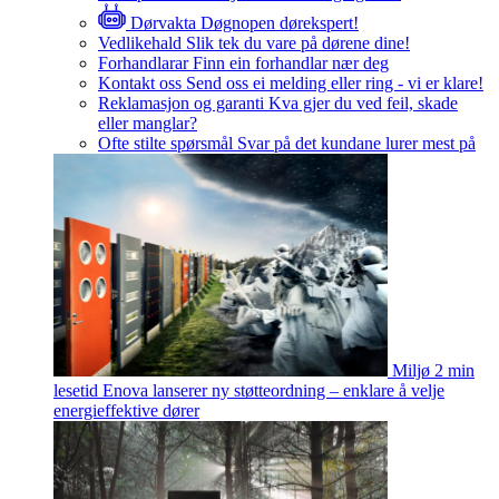
Dørvakta
Døgnopen dørekspert!
Vedlikehald
Slik tek du vare på dørene dine!
Forhandlarar
Finn ein forhandlar nær deg
Kontakt oss
Send oss ei melding eller ring - vi er klare!
Reklamasjon og garanti
Kva gjer du ved feil, skade
eller manglar?
Ofte stilte spørsmål
Svar på det kundane lurer mest på
Miljø
2 min
lesetid
Enova lanserer ny støtteordning – enklare å velje
energieffektive dører