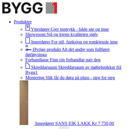
Produkter
Ytterdører
Gjer inntrykk - både ute og inne
Showroom
Sjå og kjenn kvaliteten sjølv
Innerdører
For stil, funksjon og romkjensle inne
Øvrige produkt
Alt det andre som fullfører
dørløysinga
Forhandlarar
Finn ein forhandlar nær deg
Skreddarsaum
Skreddarsaum av møbelsnikkar frå
Bygg1
Montering
Slik får du døra på plass - steg for steg
Innerdører
SANS EIK LAKK
Kr 7 750,00