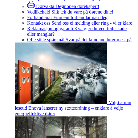
Dørvakta
Døgnopen dørekspert!
Vedlikehald
Slik tek du vare på dørene dine!
Forhandlarar
Finn ein forhandlar nær deg
Kontakt oss
Send oss ei melding eller ring - vi er klare!
Reklamasjon og garanti
Kva gjer du ved feil, skade
eller manglar?
Ofte stilte spørsmål
Svar på det kundane lurer mest på
Miljø
2 min
lesetid
Enova lanserer ny støtteordning – enklare å velje
energieffektive dører