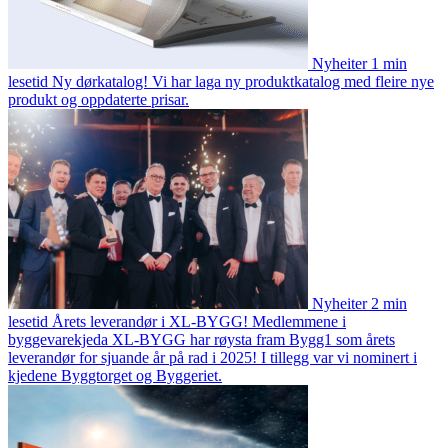
Nyheiter
1 min
lesetid
Ny dørkatalog!
Vi har laga ny produktkatalog med fleire nye
produkt og oppdaterte prisar.
Nyheiter
2 min
lesetid
Årets leverandør i XL-BYGG!
Medlemmene i
byggevarekjeda XL-BYGG har røysta fram Bygg1 som årets
leverandør for sjuande år på rad i 2025! I tillegg var vi nominert i
kjedene Byggtorget og Byggeriet.