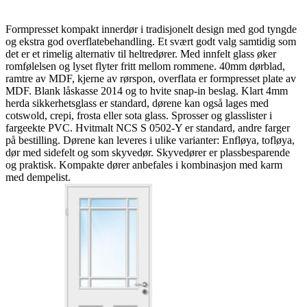
Formpresset kompakt innerdør i tradisjonelt design med god tyngde
og ekstra god overflatebehandling. Et svært godt valg samtidig som
det er et rimelig alternativ til heltredører. Med innfelt glass øker
romfølelsen og lyset flyter fritt mellom rommene. 40mm dørblad,
ramtre av MDF, kjerne av rørspon, overflata er formpresset plate av
MDF. Blank låskasse 2014 og to hvite snap-in beslag. Klart 4mm
herda sikkerhetsglass er standard, dørene kan også lages med
cotswold, crepi, frosta eller sota glass. Sprosser og glasslister i
fargeekte PVC. Hvitmalt NCS S 0502-Y er standard, andre farger
på bestilling. Dørene kan leveres i ulike varianter: Enfløya, tofløya,
dør med sidefelt og som skyvedør. Skyvedører er plassbesparende
og praktisk. Kompakte dører anbefales i kombinasjon med karm
med dempelist.