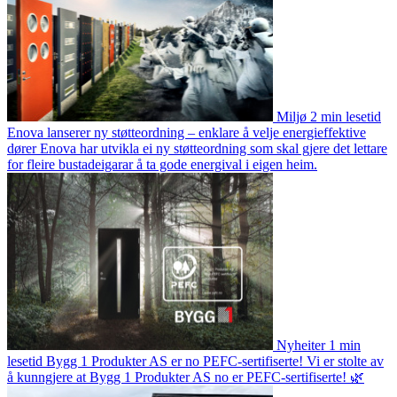
Miljø
2 min lesetid
Enova lanserer ny støtteordning – enklare å velje energieffektive
dører
Enova har utvikla ei ny støtteordning som skal gjere det lettare
for fleire bustadeigarar å ta gode energival i eigen heim.
Nyheiter
1 min
lesetid
Bygg 1 Produkter AS er no PEFC-sertifiserte!
Vi er stolte av
å kunngjere at Bygg 1 Produkter AS no er PEFC-sertifiserte! 🌿