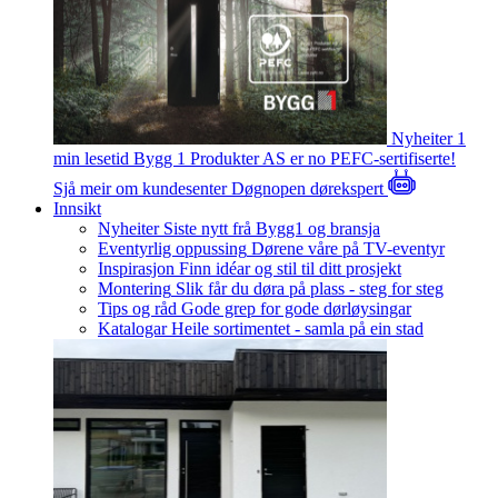
Nyheiter
1
min lesetid
Bygg 1 Produkter AS er no PEFC-sertifiserte!
Sjå meir om kundesenter
Døgnopen dørekspert
Innsikt
Nyheiter
Siste nytt frå Bygg1 og bransja
Eventyrlig oppussing
Dørene våre på TV-eventyr
Inspirasjon
Finn idéar og stil til ditt prosjekt
Montering
Slik får du døra på plass - steg for steg
Tips og råd
Gode grep for gode dørløysingar
Katalogar
Heile sortimentet - samla på ein stad