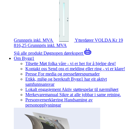
Grunnpris inkl. MVA
Ytterdører
VOLDA
Kr 19
816,25
Grunnpris inkl. MVA
Sjå alle produkt
Døgnopen dørekspert
Om Bygg1
Tilsette
Møt folka våre - vi er her for å hjelpe deg!
Kontakt oss
Send oss ei melding eller ring - vi er klare!
Presse
For media og presseførespurnader
Etikk, miljø og berekraft
Bygg1 har eit aktivt
samfunnsansvar
Lokalt engasjement
Aktiv støttespelar til nærmiljøet
Merkevaremanual
Sikre at alle jobbar i same retning.
Personvernerklæring
Handsaming av
personopplysningar