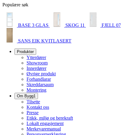
Populære søk
BASE 3 GLAS
SKOG 11
FJELL 07
SANS EIK KVITLASERT
Produkter
Ytterdører
Showroom
Innerdører
Øvrige produkt
Forhandlarar
Skreddarsaum
Montering
Om Bygg1
Tilsette
Kontakt oss
Presse
Etikk, miljø og berekraft
Lokalt engasjement
Merkevaremanual
Personvernerklæring