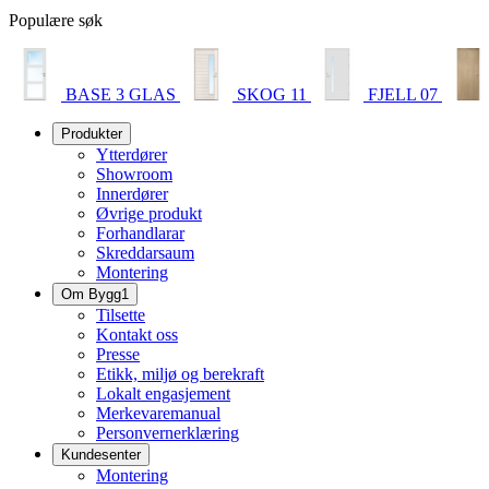
Populære søk
BASE 3 GLAS
SKOG 11
FJELL 07
Produkter
Ytterdører
Showroom
Innerdører
Øvrige produkt
Forhandlarar
Skreddarsaum
Montering
Om Bygg1
Tilsette
Kontakt oss
Presse
Etikk, miljø og berekraft
Lokalt engasjement
Merkevaremanual
Personvernerklæring
Kundesenter
Montering