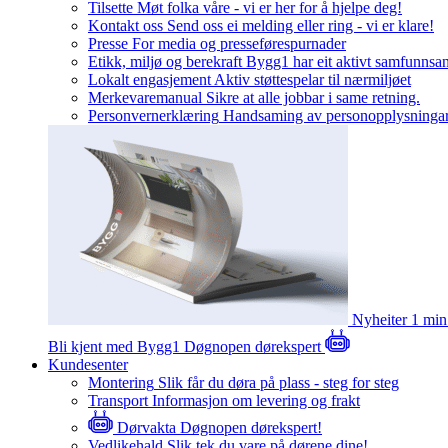
Tilsette
Møt folka våre - vi er her for å hjelpe deg!
Kontakt oss
Send oss ei melding eller ring - vi er klare!
Presse
For media og presseførespurnader
Etikk, miljø og berekraft
Bygg1 har eit aktivt samfunnsa
Lokalt engasjement
Aktiv støttespelar til nærmiljøet
Merkevaremanual
Sikre at alle jobbar i same retning.
Personvernerklæring
Handsaming av personopplysninga
Nyheiter
1 min
Bli kjent med Bygg1
Døgnopen dørekspert
Kundesenter
Montering
Slik får du døra på plass - steg for steg
Transport
Informasjon om levering og frakt
Dørvakta
Døgnopen dørekspert!
Vedlikehald
Slik tek du vare på dørene dine!