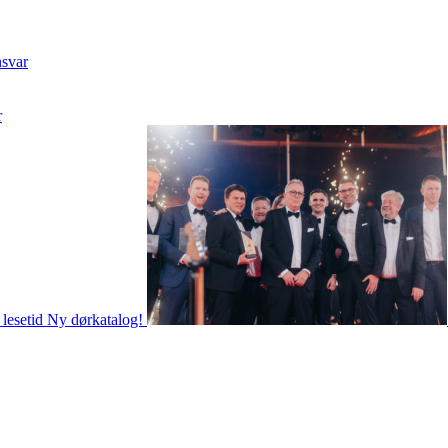
nsvar
r
 lesetid
Ny dørkatalog!