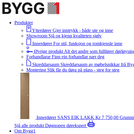
Produkter
Ytterdører
Gjer inntrykk - både ute og inne
Showroom
Sjå og kjenn kvaliteten sjølv
Innerdører
For stil, funksjon og romkjensle inne
Øvrige produkt
Alt det andre som fullfører dørløysin
Forhandlarar
Finn ein forhandlar nær deg
Skreddarsaum
Skreddarsaum av møbelsnikkar frå By
Montering
Slik får du døra på plass - steg for steg
Innerdører
SANS EIK LAKK
Kr 7 750,00
Grunnp
Sjå alle produkt
Døgnopen dørekspert
Om Bygg1