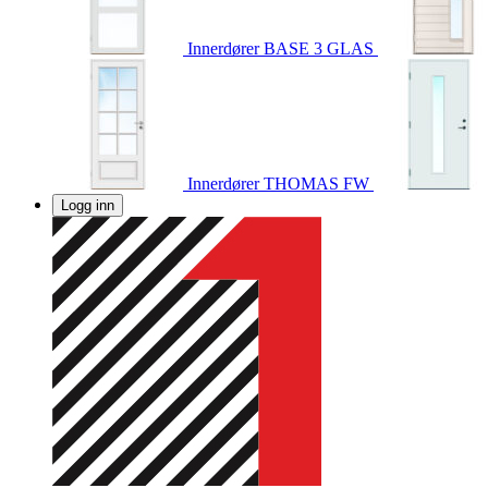
Innerdører
BASE 3 GLAS
Innerdører
THOMAS FW
Logg inn