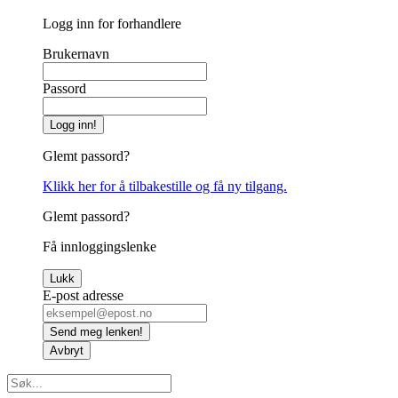
Logg inn for forhandlere
Brukernavn
Passord
Logg inn!
Glemt passord?
Klikk her for å tilbakestille og få ny tilgang.
Glemt passord?
Få innloggingslenke
Lukk
E-post adresse
Send meg lenken!
Avbryt