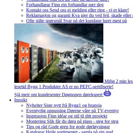
Forhandlarar
Finn ein forhandlar nær deg
Kontakt oss
Send oss ei melding eller ring - vi er klare!
Reklamasjon og garanti
Kva gjer du ved feil, skade eller
Ofte stilte spørsmål
Svar på det kundane lurer mest på
Miljø
2 min le
lesetid
Bygg 1 Produkter AS er no PEFC-sertifiserte!
Sjå meir om kundesenter
Døgnopen dørekspert
Innsikt
Nyheiter
Siste nytt frå Bygg1 og bransja
Eventyrlig oppussing
Dørene våre på TV-eventyr
Inspirasjon
Finn idéar og stil til ditt prosjekt
Montering
Slik får du døra på plass - steg for steg
Tips og råd
Gode grep for gode dørløysingar
Katalogar
Heile sortimentet - samla på ein stad