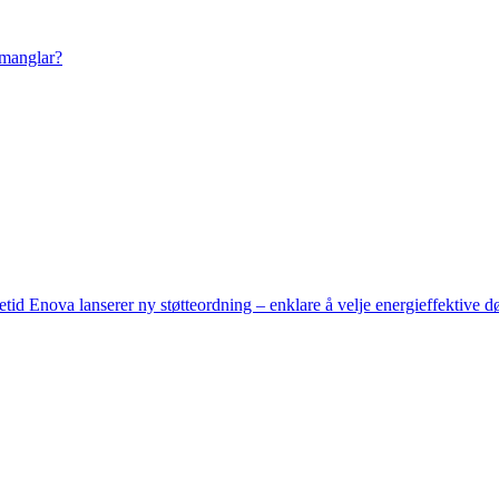
 manglar?
setid
Enova lanserer ny støtteordning – enklare å velje energieffektive d