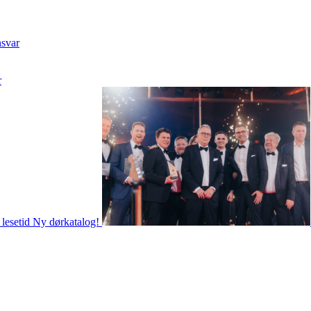
nsvar
r
 lesetid
Ny dørkatalog!