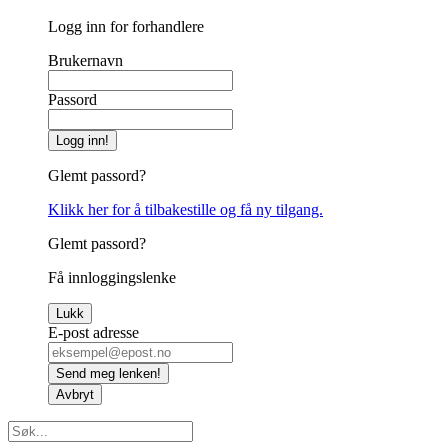
Logg inn for forhandlere
Brukernavn
Passord
Logg inn!
Glemt passord?
Klikk her for å tilbakestille og få ny tilgang.
Glemt passord?
Få innloggingslenke
Lukk
E-post adresse
Send meg lenken!
Avbryt