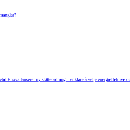
 manglar?
setid
Enova lanserer ny støtteordning – enklare å velje energieffektive d