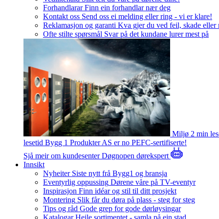
Forhandlarar
Finn ein forhandlar nær deg
Kontakt oss
Send oss ei melding eller ring - vi er klare!
Reklamasjon og garanti
Kva gjer du ved feil, skade eller
Ofte stilte spørsmål
Svar på det kundane lurer mest på
Miljø
2 min le
lesetid
Bygg 1 Produkter AS er no PEFC-sertifiserte!
Sjå meir om kundesenter
Døgnopen dørekspert
Innsikt
Nyheiter
Siste nytt frå Bygg1 og bransja
Eventyrlig oppussing
Dørene våre på TV-eventyr
Inspirasjon
Finn idéar og stil til ditt prosjekt
Montering
Slik får du døra på plass - steg for steg
Tips og råd
Gode grep for gode dørløysingar
Katalogar
Heile sortimentet - samla på ein stad