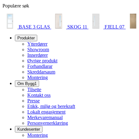
Populære søk
BASE 3 GLAS
SKOG 11
FJELL 07
Produkter
Ytterdører
Showroom
Innerdører
Øvrige produkt
Forhandlarar
Skreddarsaum
Montering
Om Bygg1
Tilsette
Kontakt oss
Presse
Etikk, miljø og berekraft
Lokalt engasjement
Merkevaremanual
Personvernerklæring
Kundesenter
Montering