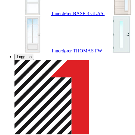
Innerdører
BASE 3 GLAS
Innerdører
THOMAS FW
Logg inn