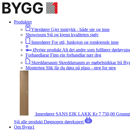
Produkter
Ytterdører
Gjer inntrykk - både ute og inne
Showroom
Sjå og kjenn kvaliteten sjølv
Innerdører
For stil, funksjon og romkjensle inne
Øvrige produkt
Alt det andre som fullfører dørløysin
Forhandlarar
Finn ein forhandlar nær deg
Skreddarsaum
Skreddarsaum av møbelsnikkar frå By
Montering
Slik får du døra på plass - steg for steg
Innerdører
SANS EIK LAKK
Kr 7 750,00
Grunnp
Sjå alle produkt
Døgnopen dørekspert
Om Bygg1