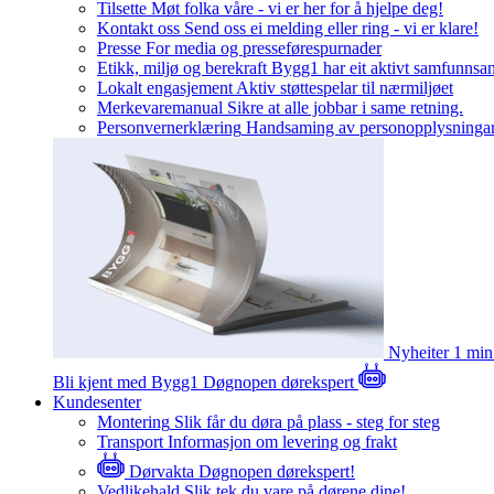
Tilsette
Møt folka våre - vi er her for å hjelpe deg!
Kontakt oss
Send oss ei melding eller ring - vi er klare!
Presse
For media og presseførespurnader
Etikk, miljø og berekraft
Bygg1 har eit aktivt samfunnsa
Lokalt engasjement
Aktiv støttespelar til nærmiljøet
Merkevaremanual
Sikre at alle jobbar i same retning.
Personvernerklæring
Handsaming av personopplysninga
Nyheiter
1 min
Bli kjent med Bygg1
Døgnopen dørekspert
Kundesenter
Montering
Slik får du døra på plass - steg for steg
Transport
Informasjon om levering og frakt
Dørvakta
Døgnopen dørekspert!
Vedlikehald
Slik tek du vare på dørene dine!