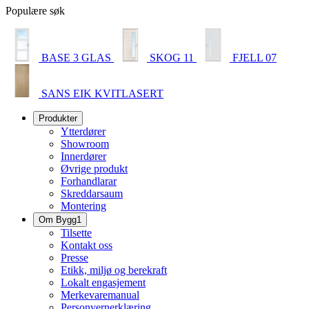
Populære søk
BASE 3 GLAS
SKOG 11
FJELL 07
SANS EIK KVITLASERT
Produkter
Ytterdører
Showroom
Innerdører
Øvrige produkt
Forhandlarar
Skreddarsaum
Montering
Om Bygg1
Tilsette
Kontakt oss
Presse
Etikk, miljø og berekraft
Lokalt engasjement
Merkevaremanual
Personvernerklæring