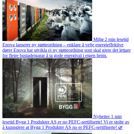
Miljø
2 min lesetid
Enova lanserer ny støtteordning – enklare å velje energieffektive
dører
Enova har utvikla ei ny støtteordning som skal gjere det lettare
for fleire bustadeigarar å ta gode energival i eigen heim.
Nyheiter
1 min
lesetid
Bygg 1 Produkter AS er no PEFC-sertifiserte!
Vi er stolte av
å kunngjere at Bygg 1 Produkter AS no er PEFC-sertifiserte! 🌿