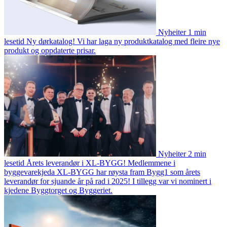
Nyheiter
1 min
lesetid
Ny dørkatalog!
Vi har laga ny produktkatalog med fleire nye
produkt og oppdaterte prisar.
Nyheiter
2 min
lesetid
Årets leverandør i XL-BYGG!
Medlemmene i
byggevarekjeda XL-BYGG har røysta fram Bygg1 som årets
leverandør for sjuande år på rad i 2025! I tillegg var vi nominert i
kjedene Byggtorget og Byggeriet.