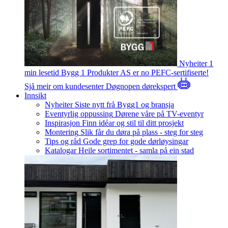
Nyheiter
1
min lesetid
Bygg 1 Produkter AS er no PEFC-sertifiserte!
Sjå meir om kundesenter
Døgnopen dørekspert
Innsikt
Nyheiter
Siste nytt frå Bygg1 og bransja
Eventyrlig oppussing
Dørene våre på TV-eventyr
Inspirasjon
Finn idéar og stil til ditt prosjekt
Montering
Slik får du døra på plass - steg for steg
Tips og råd
Gode grep for gode dørløysingar
Katalogar
Heile sortimentet - samla på ein stad