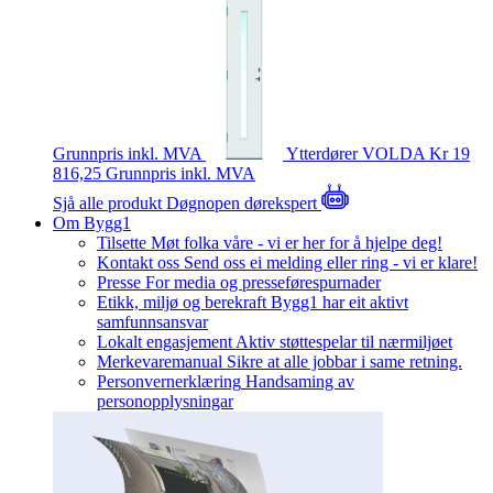
Grunnpris inkl. MVA
Ytterdører
VOLDA
Kr 19
816,25
Grunnpris inkl. MVA
Sjå alle produkt
Døgnopen dørekspert
Om Bygg1
Tilsette
Møt folka våre - vi er her for å hjelpe deg!
Kontakt oss
Send oss ei melding eller ring - vi er klare!
Presse
For media og presseførespurnader
Etikk, miljø og berekraft
Bygg1 har eit aktivt
samfunnsansvar
Lokalt engasjement
Aktiv støttespelar til nærmiljøet
Merkevaremanual
Sikre at alle jobbar i same retning.
Personvernerklæring
Handsaming av
personopplysningar