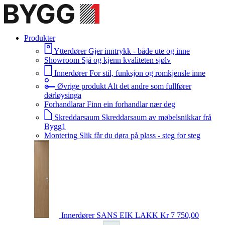
Produkter
Ytterdører
Gjer inntrykk - både ute og inne
Showroom
Sjå og kjenn kvaliteten sjølv
Innerdører
For stil, funksjon og romkjensle inne
Øvrige produkt
Alt det andre som fullfører
dørløysinga
Forhandlarar
Finn ein forhandlar nær deg
Skreddarsaum
Skreddarsaum av møbelsnikkar frå
Bygg1
Montering
Slik får du døra på plass - steg for steg
Innerdører
SANS EIK LAKK
Kr 7 750,00