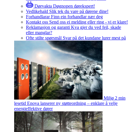
Dørvakta
Døgnopen dørekspert!
Vedlikehald
Slik tek du vare på dørene dine!
Forhandlarar
Finn ein forhandlar nær deg
Kontakt oss
Send oss ei melding eller ring - vi er klare!
Reklamasjon og garanti
Kva gjer du ved feil, skade
eller manglar?
Ofte stilte spørsmål
Svar på det kundane lurer mest på
Miljø
2 min
lesetid
Enova lanserer ny støtteordning – enklare å velje
energieffektive dører