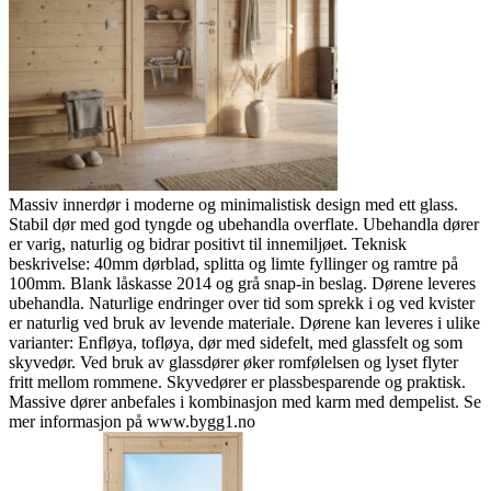
Massiv innerdør i moderne og minimalistisk design med ett glass.
Stabil dør med god tyngde og ubehandla overflate. Ubehandla dører
er varig, naturlig og bidrar positivt til innemiljøet. Teknisk
beskrivelse: 40mm dørblad, splitta og limte fyllinger og ramtre på
100mm. Blank låskasse 2014 og grå snap-in beslag. Dørene leveres
ubehandla. Naturlige endringer over tid som sprekk i og ved kvister
er naturlig ved bruk av levende materiale. Dørene kan leveres i ulike
varianter: Enfløya, tofløya, dør med sidefelt, med glassfelt og som
skyvedør. Ved bruk av glassdører øker romfølelsen og lyset flyter
fritt mellom rommene. Skyvedører er plassbesparende og praktisk.
Massive dører anbefales i kombinasjon med karm med dempelist. Se
mer informasjon på www.bygg1.no