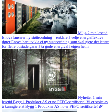
Miljø
2 min lesetid
Enova lanserer ny støtteordning – enklare å velje energieffektive
dører
Enova har utvikla ei ny støtteordning som skal gjere det lettare
for fleire bustadeigarar å ta gode energival i eigen heim.
Nyheiter
1 min
lesetid
Bygg 1 Produkter AS er no PEFC-sertifiserte!
Vi er stolte av
å kunngjere at Bygg 1 Produkter AS no er PEFC-sertifiserte! 🌿