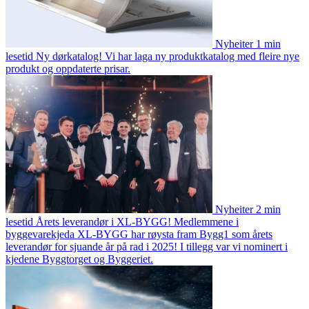
Nyheiter
1 min
lesetid
Ny dørkatalog!
Vi har laga ny produktkatalog med fleire nye
produkt og oppdaterte prisar.
Nyheiter
2 min
lesetid
Årets leverandør i XL-BYGG!
Medlemmene i
byggevarekjeda XL-BYGG har røysta fram Bygg1 som årets
leverandør for sjuande år på rad i 2025! I tillegg var vi nominert i
kjedene Byggtorget og Byggeriet.