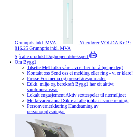
Grunnpris inkl. MVA
Ytterdører
VOLDA
Kr 19
816,25
Grunnpris inkl. MVA
Sjå alle produkt
Døgnopen dørekspert
Om Bygg1
Tilsette
Møt folka våre - vi er her for å hjelpe deg!
Kontakt oss
Send oss ei melding eller ring - vi er klare!
Presse
For media og presseførespurnader
Etikk, miljø og berekraft
Bygg1 har eit aktivt
samfunnsansvar
Lokalt engasjement
Aktiv støttespelar til nærmiljøet
Merkevaremanual
Sikre at alle jobbar i same retning.
Personvernerklæring
Handsaming av
personopplysningar