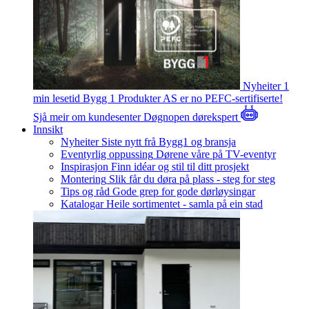
Nyheiter
1
min lesetid
Bygg 1 Produkter AS er no PEFC-sertifiserte!
Sjå meir om kundesenter
Døgnopen dørekspert
Innsikt
Nyheiter
Siste nytt frå Bygg1 og bransja
Eventyrlig oppussing
Dørene våre på TV-eventyr
Inspirasjon
Finn idéar og stil til ditt prosjekt
Montering
Slik får du døra på plass - steg for steg
Tips og råd
Gode grep for gode dørløysingar
Katalogar
Heile sortimentet - samla på ein stad