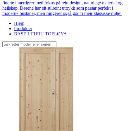
finerte innerdører med fokus på rein design, naturlege material og
heilskap. Dørene har eit stilreint uttrykk som passar perfekt i
moderne bustader, men fungerer også godt i meir klassiske miljø.
Hjem
Produkter
BASE 1 FURU TOFLØYA