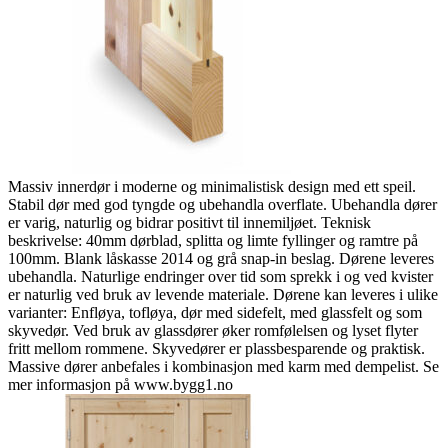
Massiv innerdør i moderne og minimalistisk design med ett speil.
Stabil dør med god tyngde og ubehandla overflate. Ubehandla dører
er varig, naturlig og bidrar positivt til innemiljøet. Teknisk
beskrivelse: 40mm dørblad, splitta og limte fyllinger og ramtre på
100mm. Blank låskasse 2014 og grå snap-in beslag. Dørene leveres
ubehandla. Naturlige endringer over tid som sprekk i og ved kvister
er naturlig ved bruk av levende materiale. Dørene kan leveres i ulike
varianter: Enfløya, tofløya, dør med sidefelt, med glassfelt og som
skyvedør. Ved bruk av glassdører øker romfølelsen og lyset flyter
fritt mellom rommene. Skyvedører er plassbesparende og praktisk.
Massive dører anbefales i kombinasjon med karm med dempelist. Se
mer informasjon på www.bygg1.no