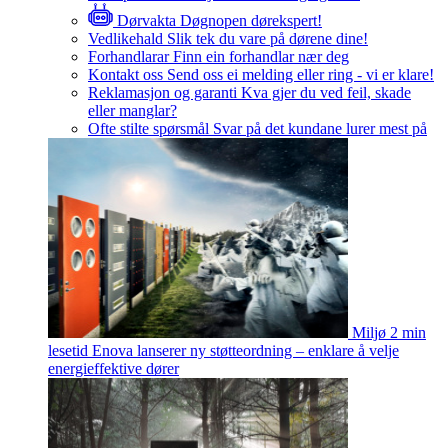
Dørvakta
Døgnopen dørekspert!
Vedlikehald
Slik tek du vare på dørene dine!
Forhandlarar
Finn ein forhandlar nær deg
Kontakt oss
Send oss ei melding eller ring - vi er klare!
Reklamasjon og garanti
Kva gjer du ved feil, skade
eller manglar?
Ofte stilte spørsmål
Svar på det kundane lurer mest på
Miljø
2 min
lesetid
Enova lanserer ny støtteordning – enklare å velje
energieffektive dører