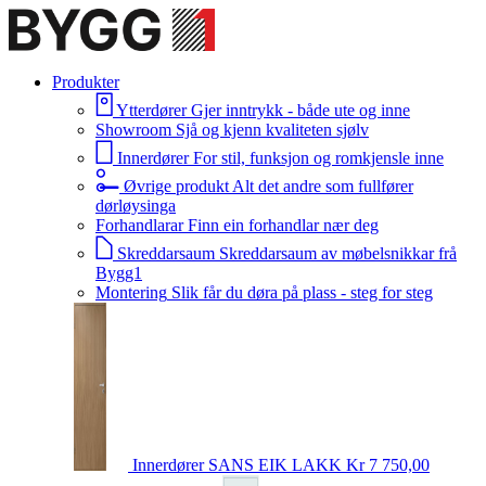
Produkter
Ytterdører
Gjer inntrykk - både ute og inne
Showroom
Sjå og kjenn kvaliteten sjølv
Innerdører
For stil, funksjon og romkjensle inne
Øvrige produkt
Alt det andre som fullfører
dørløysinga
Forhandlarar
Finn ein forhandlar nær deg
Skreddarsaum
Skreddarsaum av møbelsnikkar frå
Bygg1
Montering
Slik får du døra på plass - steg for steg
Innerdører
SANS EIK LAKK
Kr 7 750,00