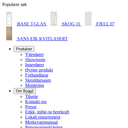
Populære søk
BASE 3 GLAS
SKOG 11
FJELL 07
SANS EIK KVITLASERT
Produkter
Ytterdører
Showroom
Innerdører
Øvrige produkt
Forhandlarar
Skreddarsaum
Montering
Om Bygg1
Tilsette
Kontakt oss
Presse
Etikk, miljø og berekraft
Lokalt engasjement
Merkevaremanual
Personvernerklæring