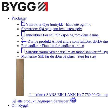
Produkter
Ytterdører
Gjer inntrykk - både ute og inne
Showroom
Sjå og kjenn kvaliteten sjølv
Innerdører
For stil, funksjon og romkjensle inne
Øvrige produkt
Alt det andre som fullfører dørløysin
Forhandlarar
Finn ein forhandlar nær deg
Skreddarsaum
Skreddarsaum av møbelsnikkar frå By
Montering
Slik får du døra på plass - steg for steg
Innerdører
SANS EIK LAKK
Kr 7 750,00
Grunnp
Sjå alle produkt
Døgnopen dørekspert
Om Bygg1