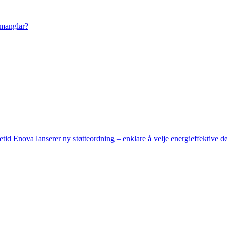
 manglar?
setid
Enova lanserer ny støtteordning – enklare å velje energieffektive d