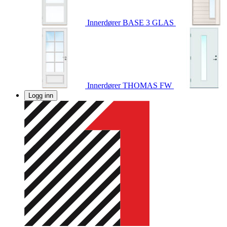
Innerdører
BASE 3 GLAS
Innerdører
THOMAS FW
Logg inn