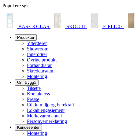
Populære søk
BASE 3 GLAS
SKOG 11
FJELL 07
Produkter
Ytterdører
Showroom
Innerdører
Øvrige produkt
Forhandlarar
Skreddarsaum
Montering
Om Bygg1
Tilsette
Kontakt oss
Presse
Etikk, miljø og berekraft
Lokalt engasjement
Merkevaremanual
Personvernerklæring
Kundesenter
Montering