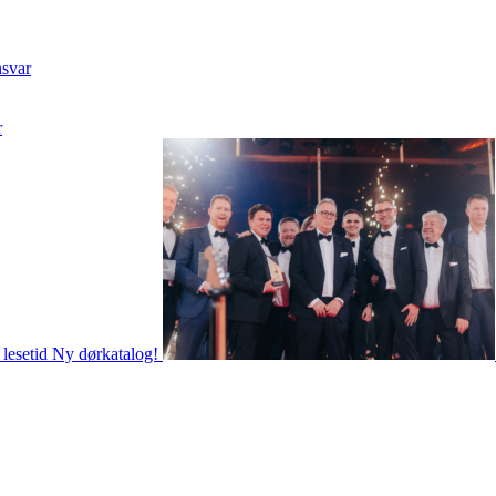
nsvar
r
 lesetid
Ny dørkatalog!