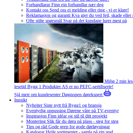
Forhandlarar
Finn ein forhandlar nær deg
Kontakt oss
Send oss ei melding eller ring - vi er klare!
Reklamasjon og garanti
Kva gjer du ved feil, skade eller
Ofte stilte spørsmål
Svar på det kundane lurer mest på
Miljø
2 min le
lesetid
Bygg 1 Produkter AS er no PEFC-sertifiserte!
Sjå meir om kundesenter
Døgnopen dørekspert
Innsikt
Nyheiter
Siste nytt frå Bygg1 og bransja
Eventyrlig oppussing
Dørene våre på TV-eventyr
Inspirasjon
Finn idéar og stil til ditt prosjekt
Montering
Slik får du døra på plass - steg for steg
Tips og råd
Gode grep for gode dørløysingar
Katalogar
Heile sortimentet - samla på ein stad