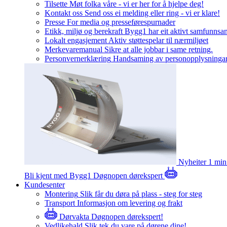
Tilsette
Møt folka våre - vi er her for å hjelpe deg!
Kontakt oss
Send oss ei melding eller ring - vi er klare!
Presse
For media og presseførespurnader
Etikk, miljø og berekraft
Bygg1 har eit aktivt samfunnsa
Lokalt engasjement
Aktiv støttespelar til nærmiljøet
Merkevaremanual
Sikre at alle jobbar i same retning.
Personvernerklæring
Handsaming av personopplysninga
Nyheiter
1 min
Bli kjent med Bygg1
Døgnopen dørekspert
Kundesenter
Montering
Slik får du døra på plass - steg for steg
Transport
Informasjon om levering og frakt
Dørvakta
Døgnopen dørekspert!
Vedlikehald
Slik tek du vare på dørene dine!