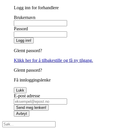
Logg inn for forhandlere
Brukernavn
Passord
Logg inn!
Glemt passord?
Klikk her for å tilbakestille og få ny tilgang.
Glemt passord?
Få innloggingslenke
Lukk
E-post adresse
Send meg lenken!
Avbryt