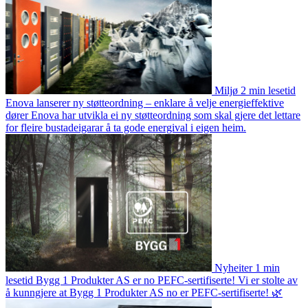
Miljø
2 min lesetid
Enova lanserer ny støtteordning – enklare å velje energieffektive
dører
Enova har utvikla ei ny støtteordning som skal gjere det lettare
for fleire bustadeigarar å ta gode energival i eigen heim.
Nyheiter
1 min
lesetid
Bygg 1 Produkter AS er no PEFC-sertifiserte!
Vi er stolte av
å kunngjere at Bygg 1 Produkter AS no er PEFC-sertifiserte! 🌿