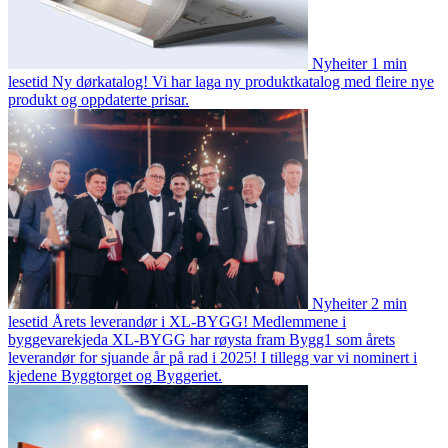
Nyheiter
1 min
lesetid
Ny dørkatalog!
Vi har laga ny produktkatalog med fleire nye
produkt og oppdaterte prisar.
Nyheiter
2 min
lesetid
Årets leverandør i XL-BYGG!
Medlemmene i
byggevarekjeda XL-BYGG har røysta fram Bygg1 som årets
leverandør for sjuande år på rad i 2025! I tillegg var vi nominert i
kjedene Byggtorget og Byggeriet.