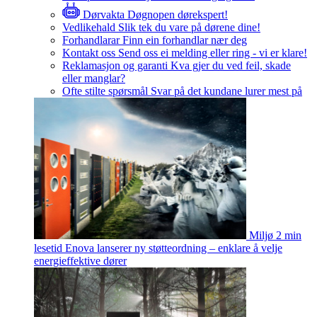
Dørvakta
Døgnopen dørekspert!
Vedlikehald
Slik tek du vare på dørene dine!
Forhandlarar
Finn ein forhandlar nær deg
Kontakt oss
Send oss ei melding eller ring - vi er klare!
Reklamasjon og garanti
Kva gjer du ved feil, skade
eller manglar?
Ofte stilte spørsmål
Svar på det kundane lurer mest på
Miljø
2 min
lesetid
Enova lanserer ny støtteordning – enklare å velje
energieffektive dører