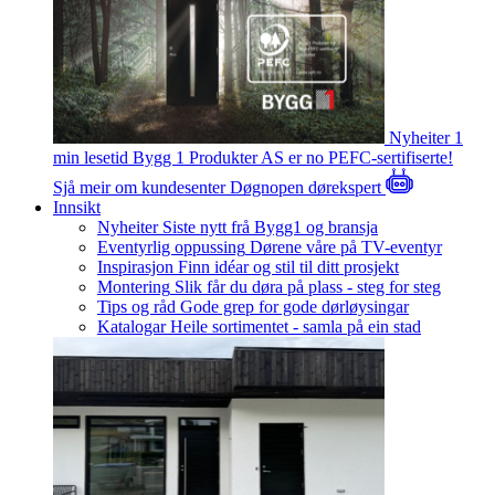
Nyheiter
1
min lesetid
Bygg 1 Produkter AS er no PEFC-sertifiserte!
Sjå meir om kundesenter
Døgnopen dørekspert
Innsikt
Nyheiter
Siste nytt frå Bygg1 og bransja
Eventyrlig oppussing
Dørene våre på TV-eventyr
Inspirasjon
Finn idéar og stil til ditt prosjekt
Montering
Slik får du døra på plass - steg for steg
Tips og råd
Gode grep for gode dørløysingar
Katalogar
Heile sortimentet - samla på ein stad