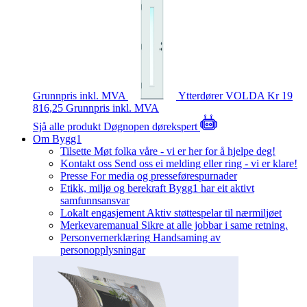
Grunnpris inkl. MVA
Ytterdører
VOLDA
Kr 19
816,25
Grunnpris inkl. MVA
Sjå alle produkt
Døgnopen dørekspert
Om Bygg1
Tilsette
Møt folka våre - vi er her for å hjelpe deg!
Kontakt oss
Send oss ei melding eller ring - vi er klare!
Presse
For media og presseførespurnader
Etikk, miljø og berekraft
Bygg1 har eit aktivt
samfunnsansvar
Lokalt engasjement
Aktiv støttespelar til nærmiljøet
Merkevaremanual
Sikre at alle jobbar i same retning.
Personvernerklæring
Handsaming av
personopplysningar