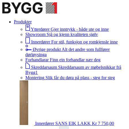
Produkter
Ytterdører
Gjer inntrykk - både ute og inne
Showroom
Sjå og kjenn kvaliteten sjølv
Innerdører
For stil, funksjon og romkjensle inne
Øvrige produkt
Alt det andre som fullfører
dørløysinga
Forhandlarar
Finn ein forhandlar nær deg
Skreddarsaum
Skreddarsaum av møbelsnikkar frå
Bygg1
Montering
Slik får du døra på plass - steg for steg
Innerdører
SANS EIK LAKK
Kr 7 750,00