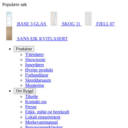
Populære søk
BASE 3 GLAS
SKOG 11
FJELL 07
SANS EIK KVITLASERT
Produkter
Ytterdører
Showroom
Innerdører
Øvrige produkt
Forhandlarar
Skreddarsaum
Montering
Om Bygg1
Tilsette
Kontakt oss
Presse
Etikk, miljø og berekraft
Lokalt engasjement
Merkevaremanual
Personvernerklæring