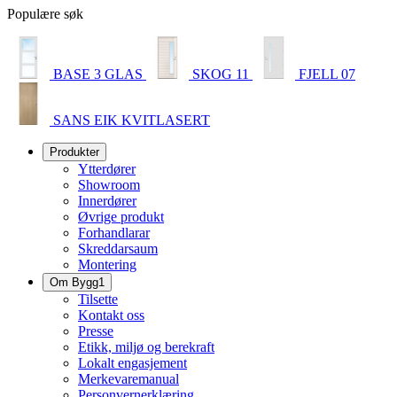
Populære søk
BASE 3 GLAS
SKOG 11
FJELL 07
SANS EIK KVITLASERT
Produkter
Ytterdører
Showroom
Innerdører
Øvrige produkt
Forhandlarar
Skreddarsaum
Montering
Om Bygg1
Tilsette
Kontakt oss
Presse
Etikk, miljø og berekraft
Lokalt engasjement
Merkevaremanual
Personvernerklæring