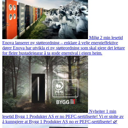
Miljø
2 min lesetid
Enova lanserer ny støtteordning – enklare å velje energieffektive
dører
Enova har utvikla ei ny støtteordning som skal gjere det lettare
for fleire bustadeigarar å ta gode energival i eigen heim.
Nyheiter
1 min
lesetid
Bygg 1 Produkter AS er no PEFC-sertifiserte!
Vi er stolte av
å kunngjere at Bygg 1 Produkter AS no er PEFC-sertifiserte! 🌿