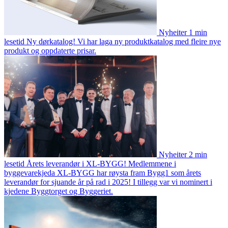
Nyheiter
1 min
lesetid
Ny dørkatalog!
Vi har laga ny produktkatalog med fleire nye
produkt og oppdaterte prisar.
Nyheiter
2 min
lesetid
Årets leverandør i XL-BYGG!
Medlemmene i
byggevarekjeda XL-BYGG har røysta fram Bygg1 som årets
leverandør for sjuande år på rad i 2025! I tillegg var vi nominert i
kjedene Byggtorget og Byggeriet.