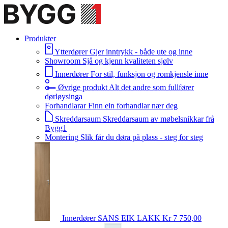
Produkter
Ytterdører
Gjer inntrykk - både ute og inne
Showroom
Sjå og kjenn kvaliteten sjølv
Innerdører
For stil, funksjon og romkjensle inne
Øvrige produkt
Alt det andre som fullfører
dørløysinga
Forhandlarar
Finn ein forhandlar nær deg
Skreddarsaum
Skreddarsaum av møbelsnikkar frå
Bygg1
Montering
Slik får du døra på plass - steg for steg
Innerdører
SANS EIK LAKK
Kr 7 750,00