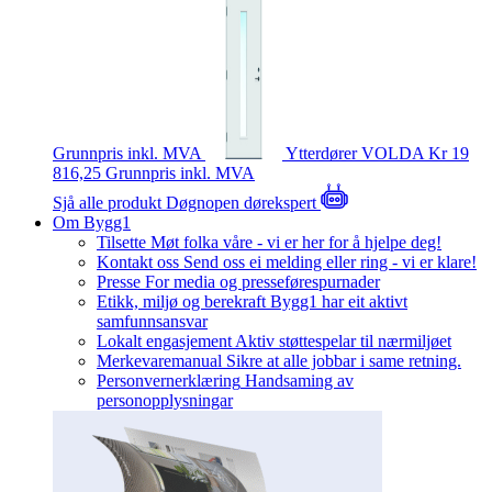
Grunnpris inkl. MVA
Ytterdører
VOLDA
Kr 19
816,25
Grunnpris inkl. MVA
Sjå alle produkt
Døgnopen dørekspert
Om Bygg1
Tilsette
Møt folka våre - vi er her for å hjelpe deg!
Kontakt oss
Send oss ei melding eller ring - vi er klare!
Presse
For media og presseførespurnader
Etikk, miljø og berekraft
Bygg1 har eit aktivt
samfunnsansvar
Lokalt engasjement
Aktiv støttespelar til nærmiljøet
Merkevaremanual
Sikre at alle jobbar i same retning.
Personvernerklæring
Handsaming av
personopplysningar