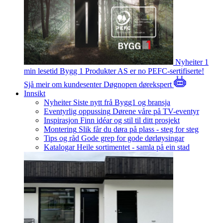
Nyheiter
1
min lesetid
Bygg 1 Produkter AS er no PEFC-sertifiserte!
Sjå meir om kundesenter
Døgnopen dørekspert
Innsikt
Nyheiter
Siste nytt frå Bygg1 og bransja
Eventyrlig oppussing
Dørene våre på TV-eventyr
Inspirasjon
Finn idéar og stil til ditt prosjekt
Montering
Slik får du døra på plass - steg for steg
Tips og råd
Gode grep for gode dørløysingar
Katalogar
Heile sortimentet - samla på ein stad