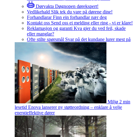
Dørvakta
Døgnopen dørekspert!
Vedlikehald
Slik tek du vare på dørene dine!
Forhandlarar
Finn ein forhandlar nær deg
Kontakt oss
Send oss ei melding eller ring - vi er klare!
Reklamasjon og garanti
Kva gjer du ved feil, skade
eller manglar?
Ofte stilte spørsmål
Svar på det kundane lurer mest på
Miljø
2 min
lesetid
Enova lanserer ny støtteordning – enklare å velje
energieffektive dører