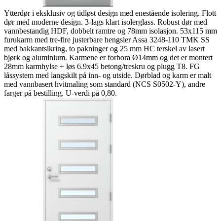
Ytterdør i eksklusiv og tidløst design med enestående isolering. Flott
dør med moderne design. 3-lags klart isolerglass. Robust dør med
vannbestandig HDF, dobbelt ramtre og 78mm isolasjon. 53x115 mm
furukarm med tre-fire justerbare hengsler Assa 3248-110 TMK SS
med bakkantsikring, to pakninger og 25 mm HC terskel av lasert
bjørk og aluminium. Karmene er forbora Ø14mm og det er montert
28mm karmhylse + løs 6.9x45 betong/treskru og plugg T8. FG
låssystem med langskilt på inn- og utside. Dørblad og karm er malt
med vannbasert hvitmaling som standard (NCS S0502-Y), andre
farger på bestilling. U-verdi på 0,80.