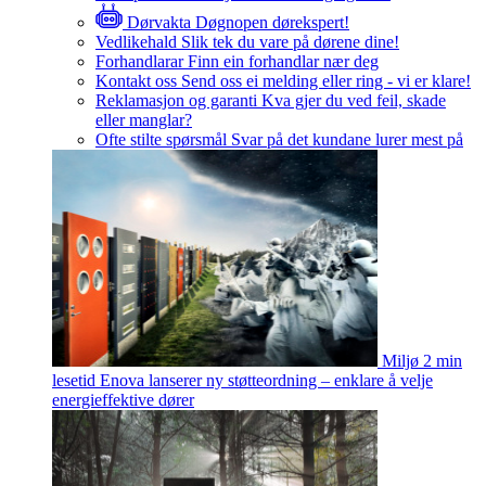
Dørvakta
Døgnopen dørekspert!
Vedlikehald
Slik tek du vare på dørene dine!
Forhandlarar
Finn ein forhandlar nær deg
Kontakt oss
Send oss ei melding eller ring - vi er klare!
Reklamasjon og garanti
Kva gjer du ved feil, skade
eller manglar?
Ofte stilte spørsmål
Svar på det kundane lurer mest på
Miljø
2 min
lesetid
Enova lanserer ny støtteordning – enklare å velje
energieffektive dører