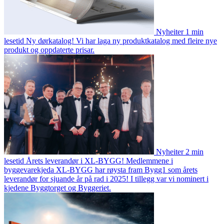
Nyheiter
1 min
lesetid
Ny dørkatalog!
Vi har laga ny produktkatalog med fleire nye
produkt og oppdaterte prisar.
Nyheiter
2 min
lesetid
Årets leverandør i XL-BYGG!
Medlemmene i
byggevarekjeda XL-BYGG har røysta fram Bygg1 som årets
leverandør for sjuande år på rad i 2025! I tillegg var vi nominert i
kjedene Byggtorget og Byggeriet.