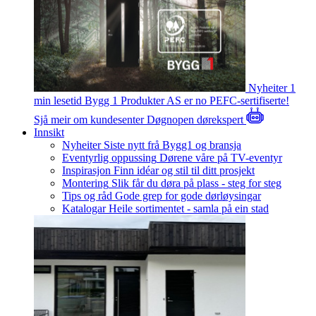
Nyheiter
1
min lesetid
Bygg 1 Produkter AS er no PEFC-sertifiserte!
Sjå meir om kundesenter
Døgnopen dørekspert
Innsikt
Nyheiter
Siste nytt frå Bygg1 og bransja
Eventyrlig oppussing
Dørene våre på TV-eventyr
Inspirasjon
Finn idéar og stil til ditt prosjekt
Montering
Slik får du døra på plass - steg for steg
Tips og råd
Gode grep for gode dørløysingar
Katalogar
Heile sortimentet - samla på ein stad