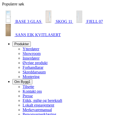
Populære søk
BASE 3 GLAS
SKOG 11
FJELL 07
SANS EIK KVITLASERT
Produkter
Ytterdører
Showroom
Innerdører
Øvrige produkt
Forhandlarar
Skreddarsaum
Montering
Om Bygg1
Tilsette
Kontakt oss
Presse
Etikk, miljø og berekraft
Lokalt engasjement
Merkevaremanual
Personvernerklæring