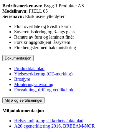
Bedriftsmerkenavn:
Bygg 1 Produkter AS
Modellnavn:
FJELL 05
Serienavn:
Eksklusive ytterdører
Flott overflate og kvistfri karm
Suveren isolering og 3-lags glass
Ramtre av furu og laminert finér
Forsikringsgodkjent låssystem
Fire hengsler med bakkantsikring
Dokumentasjon
Produktdatablad
Ytelseserklæring (CE-merking)
Brosjyre
Monteringsanvisning
Forvaltning, drift og vedlikehold
Miljø og sertifiseringer
Miljødokumentasjon
Helse-, miljø- og sikkerhets faktablad
A20 egenerklæring 2016, BREEAM-NOR