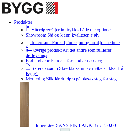
Produkter
Ytterdører
Gjer inntrykk - både ute og inne
Showroom
Sjå og kjenn kvaliteten sjølv
Innerdører
For stil, funksjon og romkjensle inne
Øvrige produkt
Alt det andre som fullfører
dørløysinga
Forhandlarar
Finn ein forhandlar nær deg
Skreddarsaum
Skreddarsaum av møbelsnikkar frå
Bygg1
Montering
Slik får du døra på plass - steg for steg
Innerdører
SANS EIK LAKK
Kr 7 750,00