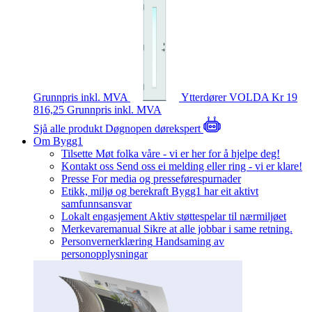
Grunnpris inkl. MVA
Ytterdører
VOLDA
Kr 19
816,25
Grunnpris inkl. MVA
Sjå alle produkt
Døgnopen dørekspert
Om Bygg1
Tilsette
Møt folka våre - vi er her for å hjelpe deg!
Kontakt oss
Send oss ei melding eller ring - vi er klare!
Presse
For media og presseførespurnader
Etikk, miljø og berekraft
Bygg1 har eit aktivt
samfunnsansvar
Lokalt engasjement
Aktiv støttespelar til nærmiljøet
Merkevaremanual
Sikre at alle jobbar i same retning.
Personvernerklæring
Handsaming av
personopplysningar