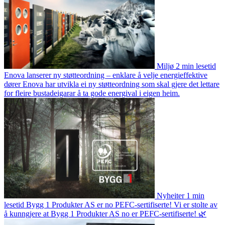
Miljø
2 min lesetid
Enova lanserer ny støtteordning – enklare å velje energieffektive
dører
Enova har utvikla ei ny støtteordning som skal gjere det lettare
for fleire bustadeigarar å ta gode energival i eigen heim.
Nyheiter
1 min
lesetid
Bygg 1 Produkter AS er no PEFC-sertifiserte!
Vi er stolte av
å kunngjere at Bygg 1 Produkter AS no er PEFC-sertifiserte! 🌿