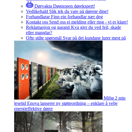
Dørvakta
Døgnopen dørekspert!
Vedlikehald
Slik tek du vare på dørene dine!
Forhandlarar
Finn ein forhandlar nær deg
Kontakt oss
Send oss ei melding eller ring - vi er klare!
Reklamasjon og garanti
Kva gjer du ved feil, skade
eller manglar?
Ofte stilte spørsmål
Svar på det kundane lurer mest på
Miljø
2 min
lesetid
Enova lanserer ny støtteordning – enklare å velje
energieffektive dører