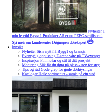
Nyheiter
1
min lesetid
Bygg 1 Produkter AS er no PEFC-sertifiserte!
Sjå meir om kundesenter
Døgnopen dørekspert
Innsikt
Nyheiter
Siste nytt frå Bygg1 og bransja
Eventyrlig oppussing
Dørene våre på TV-eventyr
Inspirasjon
Finn idéar og stil til ditt prosjekt
Montering
Slik får du døra på plass - steg for steg
Tips og råd
Gode grep for gode dørløysingar
Katalogar
Heile sortimentet - samla på ein stad