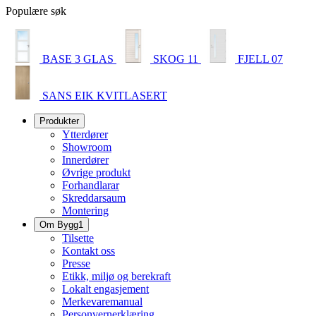
Populære søk
BASE 3 GLAS
SKOG 11
FJELL 07
SANS EIK KVITLASERT
Produkter
Ytterdører
Showroom
Innerdører
Øvrige produkt
Forhandlarar
Skreddarsaum
Montering
Om Bygg1
Tilsette
Kontakt oss
Presse
Etikk, miljø og berekraft
Lokalt engasjement
Merkevaremanual
Personvernerklæring