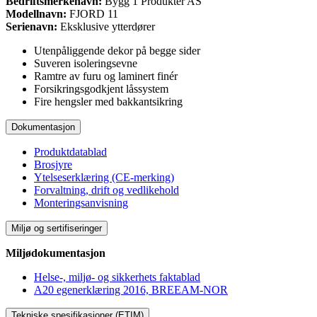
Bedriftsmerkenavn:
Bygg 1 Produkter AS
Modellnavn:
FJORD 11
Serienavn:
Eksklusive ytterdører
Utenpåliggende dekor på begge sider
Suveren isoleringsevne
Ramtre av furu og laminert finér
Forsikringsgodkjent låssystem
Fire hengsler med bakkantsikring
Dokumentasjon
Produktdatablad
Brosjyre
Ytelseserklæring (CE-merking)
Forvaltning, drift og vedlikehold
Monteringsanvisning
Miljø og sertifiseringer
Miljødokumentasjon
Helse-, miljø- og sikkerhets faktablad
A20 egenerklæring 2016, BREEAM-NOR
Tekniske spesifikasjoner (ETIM)