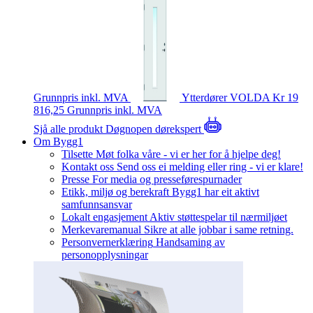
Grunnpris inkl. MVA
Ytterdører
VOLDA
Kr 19
816,25
Grunnpris inkl. MVA
Sjå alle produkt
Døgnopen dørekspert
Om Bygg1
Tilsette
Møt folka våre - vi er her for å hjelpe deg!
Kontakt oss
Send oss ei melding eller ring - vi er klare!
Presse
For media og presseførespurnader
Etikk, miljø og berekraft
Bygg1 har eit aktivt
samfunnsansvar
Lokalt engasjement
Aktiv støttespelar til nærmiljøet
Merkevaremanual
Sikre at alle jobbar i same retning.
Personvernerklæring
Handsaming av
personopplysningar