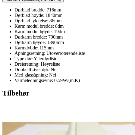
Dørblad bredde: 716mm
Dørblad høyde: 1840mm
Dørblad tykkelse: 86mm
Karm modul bredde: 8dm
Karm modul høyde: 19dm
Dørkarm bredde: 790mm
Dørkarm høyde: 1890mm
Karmdybde: 115mm
Åpningsretning: Utoverroterendeliste
Type dør: Ytterdørliste
Dreieretning: Høyreliste
Dobbeltfløyet dør: Nei
Med glassåpning: Nei
Varmeledningsevne: 0.59W/(m.K)
Tilbehør