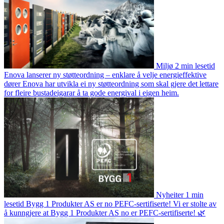
Miljø
2 min lesetid
Enova lanserer ny støtteordning – enklare å velje energieffektive
dører
Enova har utvikla ei ny støtteordning som skal gjere det lettare
for fleire bustadeigarar å ta gode energival i eigen heim.
Nyheiter
1 min
lesetid
Bygg 1 Produkter AS er no PEFC-sertifiserte!
Vi er stolte av
å kunngjere at Bygg 1 Produkter AS no er PEFC-sertifiserte! 🌿