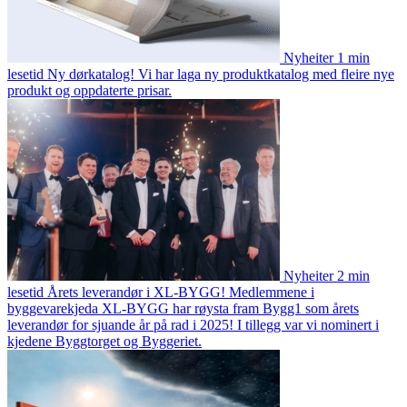
Nyheiter
1 min
lesetid
Ny dørkatalog!
Vi har laga ny produktkatalog med fleire nye
produkt og oppdaterte prisar.
Nyheiter
2 min
lesetid
Årets leverandør i XL-BYGG!
Medlemmene i
byggevarekjeda XL-BYGG har røysta fram Bygg1 som årets
leverandør for sjuande år på rad i 2025! I tillegg var vi nominert i
kjedene Byggtorget og Byggeriet.