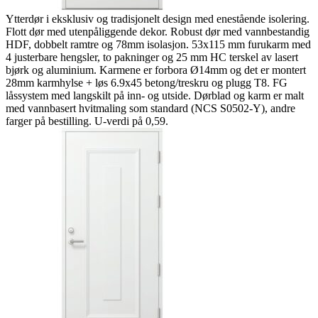
Ytterdør i eksklusiv og tradisjonelt design med enestående isolering.
Flott dør med utenpåliggende dekor. Robust dør med vannbestandig
HDF, dobbelt ramtre og 78mm isolasjon. 53x115 mm furukarm med
4 justerbare hengsler, to pakninger og 25 mm HC terskel av lasert
bjørk og aluminium. Karmene er forbora Ø14mm og det er montert
28mm karmhylse + løs 6.9x45 betong/treskru og plugg T8. FG
låssystem med langskilt på inn- og utside. Dørblad og karm er malt
med vannbasert hvitmaling som standard (NCS S0502-Y), andre
farger på bestilling. U-verdi på 0,59.