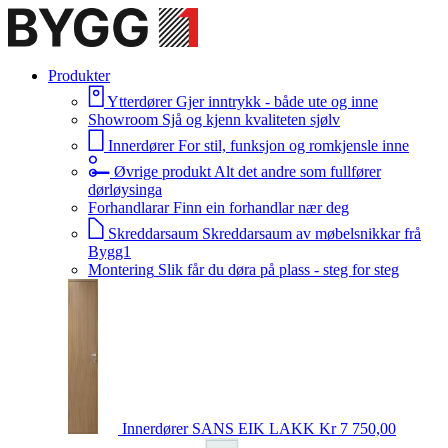
Produkter
Ytterdører
Gjer inntrykk - både ute og inne
Showroom
Sjå og kjenn kvaliteten sjølv
Innerdører
For stil, funksjon og romkjensle inne
Øvrige produkt
Alt det andre som fullfører
dørløysinga
Forhandlarar
Finn ein forhandlar nær deg
Skreddarsaum
Skreddarsaum av møbelsnikkar frå
Bygg1
Montering
Slik får du døra på plass - steg for steg
Innerdører
SANS EIK LAKK
Kr 7 750,00