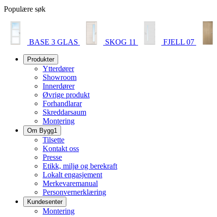
Populære søk
BASE 3 GLAS
SKOG 11
FJELL 07
Produkter
Ytterdører
Showroom
Innerdører
Øvrige produkt
Forhandlarar
Skreddarsaum
Montering
Om Bygg1
Tilsette
Kontakt oss
Presse
Etikk, miljø og berekraft
Lokalt engasjement
Merkevaremanual
Personvernerklæring
Kundesenter
Montering