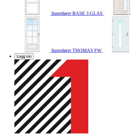
Innerdører
BASE 3 GLAS
Innerdører
THOMAS FW
Logg inn