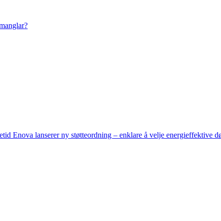
 manglar?
setid
Enova lanserer ny støtteordning – enklare å velje energieffektive d