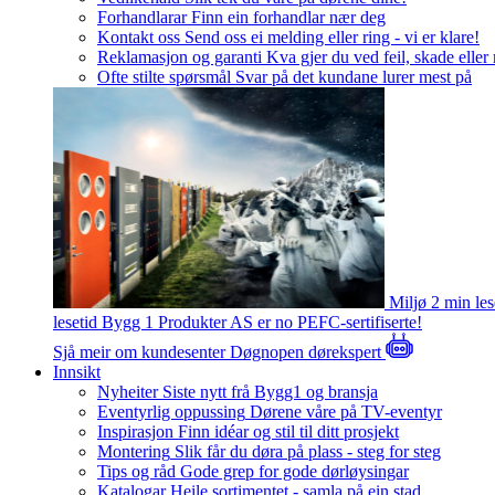
Forhandlarar
Finn ein forhandlar nær deg
Kontakt oss
Send oss ei melding eller ring - vi er klare!
Reklamasjon og garanti
Kva gjer du ved feil, skade eller
Ofte stilte spørsmål
Svar på det kundane lurer mest på
Miljø
2 min le
lesetid
Bygg 1 Produkter AS er no PEFC-sertifiserte!
Sjå meir om kundesenter
Døgnopen dørekspert
Innsikt
Nyheiter
Siste nytt frå Bygg1 og bransja
Eventyrlig oppussing
Dørene våre på TV-eventyr
Inspirasjon
Finn idéar og stil til ditt prosjekt
Montering
Slik får du døra på plass - steg for steg
Tips og råd
Gode grep for gode dørløysingar
Katalogar
Heile sortimentet - samla på ein stad