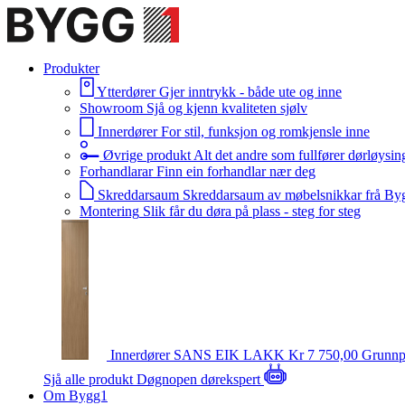
Produkter
Ytterdører
Gjer inntrykk - både ute og inne
Showroom
Sjå og kjenn kvaliteten sjølv
Innerdører
For stil, funksjon og romkjensle inne
Øvrige produkt
Alt det andre som fullfører dørløysin
Forhandlarar
Finn ein forhandlar nær deg
Skreddarsaum
Skreddarsaum av møbelsnikkar frå By
Montering
Slik får du døra på plass - steg for steg
Innerdører
SANS EIK LAKK
Kr 7 750,00
Grunnp
Sjå alle produkt
Døgnopen dørekspert
Om Bygg1