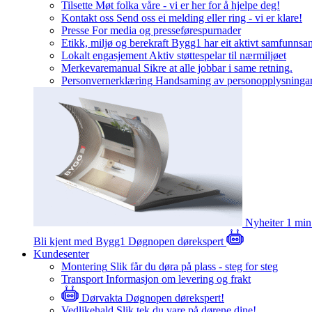
Tilsette
Møt folka våre - vi er her for å hjelpe deg!
Kontakt oss
Send oss ei melding eller ring - vi er klare!
Presse
For media og presseførespurnader
Etikk, miljø og berekraft
Bygg1 har eit aktivt samfunnsa
Lokalt engasjement
Aktiv støttespelar til nærmiljøet
Merkevaremanual
Sikre at alle jobbar i same retning.
Personvernerklæring
Handsaming av personopplysninga
Nyheiter
1 min
Bli kjent med Bygg1
Døgnopen dørekspert
Kundesenter
Montering
Slik får du døra på plass - steg for steg
Transport
Informasjon om levering og frakt
Dørvakta
Døgnopen dørekspert!
Vedlikehald
Slik tek du vare på dørene dine!