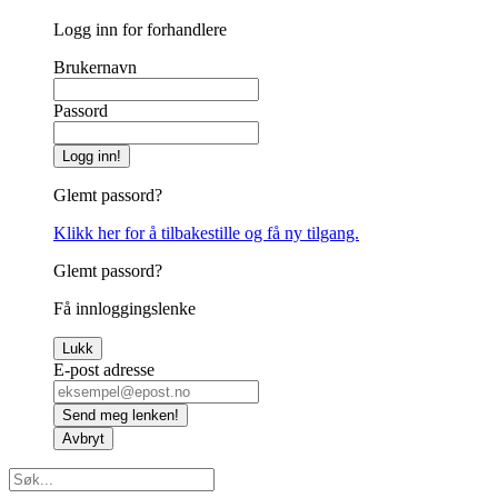
Logg inn for forhandlere
Brukernavn
Passord
Logg inn!
Glemt passord?
Klikk her for å tilbakestille og få ny tilgang.
Glemt passord?
Få innloggingslenke
Lukk
E-post adresse
Send meg lenken!
Avbryt