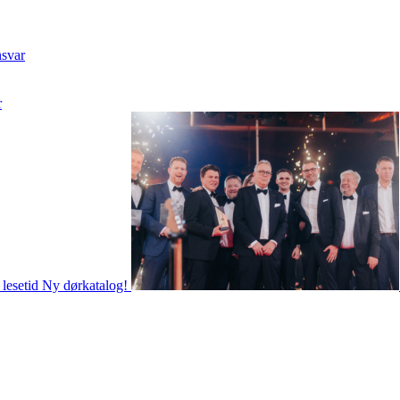
nsvar
r
 lesetid
Ny dørkatalog!