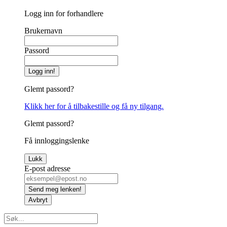
Logg inn for forhandlere
Brukernavn
Passord
Logg inn!
Glemt passord?
Klikk her for å tilbakestille og få ny tilgang.
Glemt passord?
Få innloggingslenke
Lukk
E-post adresse
Send meg lenken!
Avbryt