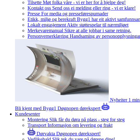
Tilsette
Møt folka våre - vi er her for å hjelpe deg!
Kontakt oss
Send oss ei melding eller ring - vi er klare!
Presse
For media og presseførespurnader
Etikk, miljø og berekraft
Bygg1 har eit aktivt samfunnsa
Lokalt engasjement
Aktiv støttespelar til nærmiljøet
Merkevaremanual
Sikre at alle jobbar i same retning.
Personvernerklæring
Handsaming av personopplysninga
Nyheiter
1 min
Bli kjent med Bygg1
Døgnopen dørekspert
Kundesenter
Montering
Slik får du døra på plass - steg for steg
Transport
Informasjon om levering og frakt
Dørvakta
Døgnopen dørekspert!
Vedlikehald
Slik tek du vare på dørene dine!