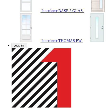
Innerdører
BASE 3 GLAS
Innerdører
THOMAS FW
Logg inn