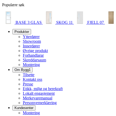
Populære søk
BASE 3 GLAS
SKOG 11
FJELL 07
Produkter
Ytterdører
Showroom
Innerdører
Øvrige produkt
Forhandlarar
Skreddarsaum
Montering
Om Bygg1
Tilsette
Kontakt oss
Presse
Etikk, miljø og berekraft
Lokalt engasjement
Merkevaremanual
Personvernerklæring
Kundesenter
Montering