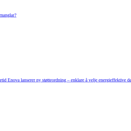
 manglar?
setid
Enova lanserer ny støtteordning – enklare å velje energieffektive d