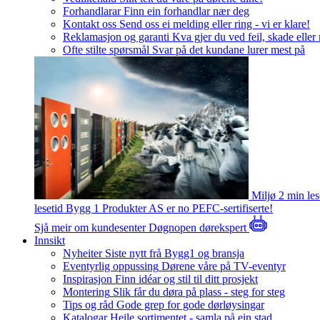
Forhandlarar
Finn ein forhandlar nær deg
Kontakt oss
Send oss ei melding eller ring - vi er klare!
Reklamasjon og garanti
Kva gjer du ved feil, skade eller
Ofte stilte spørsmål
Svar på det kundane lurer mest på
Miljø
2 min le
lesetid
Bygg 1 Produkter AS er no PEFC-sertifiserte!
Sjå meir om kundesenter
Døgnopen dørekspert
Innsikt
Nyheiter
Siste nytt frå Bygg1 og bransja
Eventyrlig oppussing
Dørene våre på TV-eventyr
Inspirasjon
Finn idéar og stil til ditt prosjekt
Montering
Slik får du døra på plass - steg for steg
Tips og råd
Gode grep for gode dørløysingar
Katalogar
Heile sortimentet - samla på ein stad