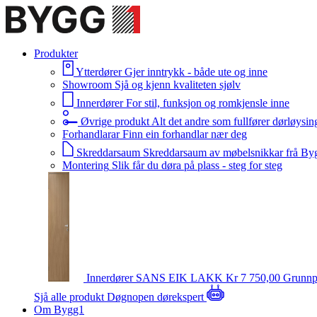
Produkter
Ytterdører
Gjer inntrykk - både ute og inne
Showroom
Sjå og kjenn kvaliteten sjølv
Innerdører
For stil, funksjon og romkjensle inne
Øvrige produkt
Alt det andre som fullfører dørløysin
Forhandlarar
Finn ein forhandlar nær deg
Skreddarsaum
Skreddarsaum av møbelsnikkar frå By
Montering
Slik får du døra på plass - steg for steg
Innerdører
SANS EIK LAKK
Kr 7 750,00
Grunnp
Sjå alle produkt
Døgnopen dørekspert
Om Bygg1