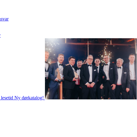
nsvar
r
 lesetid
Ny dørkatalog!