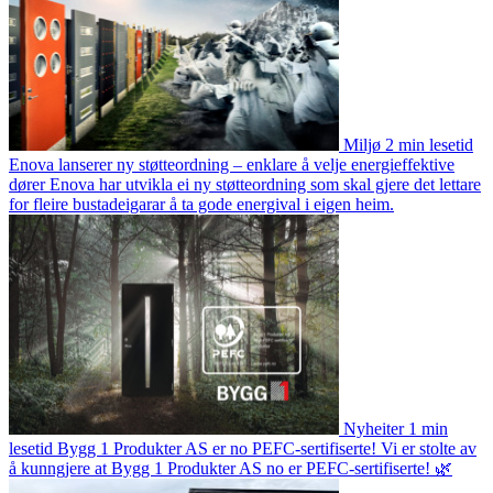
Miljø
2 min lesetid
Enova lanserer ny støtteordning – enklare å velje energieffektive
dører
Enova har utvikla ei ny støtteordning som skal gjere det lettare
for fleire bustadeigarar å ta gode energival i eigen heim.
Nyheiter
1 min
lesetid
Bygg 1 Produkter AS er no PEFC-sertifiserte!
Vi er stolte av
å kunngjere at Bygg 1 Produkter AS no er PEFC-sertifiserte! 🌿