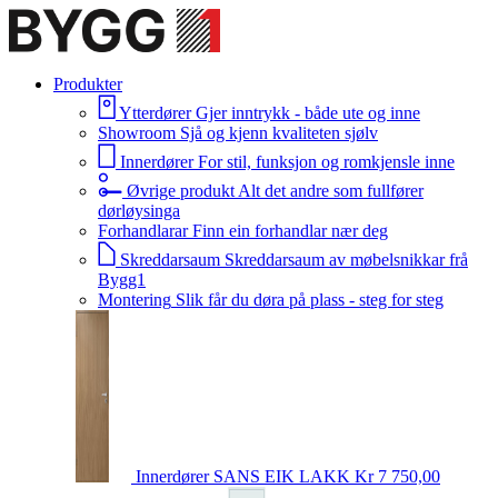
Produkter
Ytterdører
Gjer inntrykk - både ute og inne
Showroom
Sjå og kjenn kvaliteten sjølv
Innerdører
For stil, funksjon og romkjensle inne
Øvrige produkt
Alt det andre som fullfører
dørløysinga
Forhandlarar
Finn ein forhandlar nær deg
Skreddarsaum
Skreddarsaum av møbelsnikkar frå
Bygg1
Montering
Slik får du døra på plass - steg for steg
Innerdører
SANS EIK LAKK
Kr 7 750,00