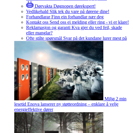
Dørvakta
Døgnopen dørekspert!
Vedlikehald
Slik tek du vare på dørene dine!
Forhandlarar
Finn ein forhandlar nær deg
Kontakt oss
Send oss ei melding eller ring - vi er klare!
Reklamasjon og garanti
Kva gjer du ved feil, skade
eller manglar?
Ofte stilte spørsmål
Svar på det kundane lurer mest på
Miljø
2 min
lesetid
Enova lanserer ny støtteordning – enklare å velje
energieffektive dører