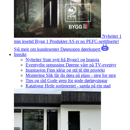
Nyheiter
1
min lesetid
Bygg 1 Produkter AS er no PEFC-sertifiserte!
Sjå meir om kundesenter
Døgnopen dørekspert
Innsikt
Nyheiter
Siste nytt frå Bygg1 og bransja
Eventyrlig oppussing
Dørene våre på TV-eventyr
Inspirasjon
Finn idéar og stil til ditt prosjekt
Montering
Slik får du døra på plass - steg for steg
Tips og råd
Gode grep for gode dørløysingar
Katalogar
Heile sortimentet - samla på ein stad