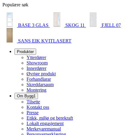
Populære søk
BASE 3 GLAS
SKOG 11
FJELL 07
SANS EIK KVITLASERT
Produkter
Ytterdører
Showroom
Innerdører
Øvrige produkt
Forhandlarar
Skreddarsaum
Montering
Om Bygg1
Tilsette
Kontakt oss
Presse
Etikk, miljø og berekraft
Lokalt engasjement
Merkevaremanual
Personvernerklæring