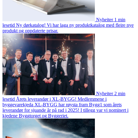
Nyheiter
1 min
lesetid
Ny dørkatalog!
Vi har laga ny produktkatalog med fleire nye
produkt og oppdaterte prisar.
Nyheiter
2 min
lesetid
Årets leverandør i XL-BYGG!
Medlemmene i
byggevarekjeda XL-BYGG har røysta fram Bygg1 som årets
leverandør for sjuande år på rad i 2025! I tillegg var vi nominert i
kjedene Byggtorget og Byggeriet.