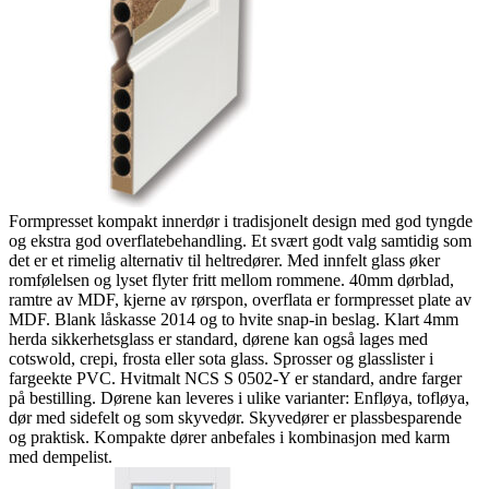
Formpresset kompakt innerdør i tradisjonelt design med god tyngde
og ekstra god overflatebehandling. Et svært godt valg samtidig som
det er et rimelig alternativ til heltredører. Med innfelt glass øker
romfølelsen og lyset flyter fritt mellom rommene. 40mm dørblad,
ramtre av MDF, kjerne av rørspon, overflata er formpresset plate av
MDF. Blank låskasse 2014 og to hvite snap-in beslag. Klart 4mm
herda sikkerhetsglass er standard, dørene kan også lages med
cotswold, crepi, frosta eller sota glass. Sprosser og glasslister i
fargeekte PVC. Hvitmalt NCS S 0502-Y er standard, andre farger
på bestilling. Dørene kan leveres i ulike varianter: Enfløya, tofløya,
dør med sidefelt og som skyvedør. Skyvedører er plassbesparende
og praktisk. Kompakte dører anbefales i kombinasjon med karm
med dempelist.