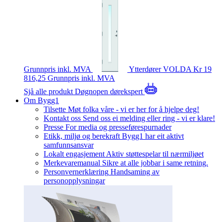
Grunnpris inkl. MVA
Ytterdører
VOLDA
Kr 19
816,25
Grunnpris inkl. MVA
Sjå alle produkt
Døgnopen dørekspert
Om Bygg1
Tilsette
Møt folka våre - vi er her for å hjelpe deg!
Kontakt oss
Send oss ei melding eller ring - vi er klare!
Presse
For media og presseførespurnader
Etikk, miljø og berekraft
Bygg1 har eit aktivt
samfunnsansvar
Lokalt engasjement
Aktiv støttespelar til nærmiljøet
Merkevaremanual
Sikre at alle jobbar i same retning.
Personvernerklæring
Handsaming av
personopplysningar