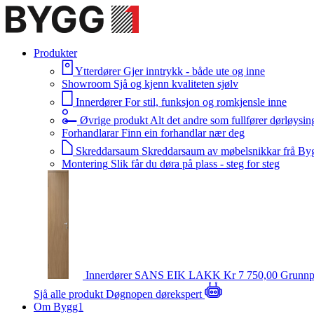
Produkter
Ytterdører
Gjer inntrykk - både ute og inne
Showroom
Sjå og kjenn kvaliteten sjølv
Innerdører
For stil, funksjon og romkjensle inne
Øvrige produkt
Alt det andre som fullfører dørløysin
Forhandlarar
Finn ein forhandlar nær deg
Skreddarsaum
Skreddarsaum av møbelsnikkar frå By
Montering
Slik får du døra på plass - steg for steg
Innerdører
SANS EIK LAKK
Kr 7 750,00
Grunnp
Sjå alle produkt
Døgnopen dørekspert
Om Bygg1