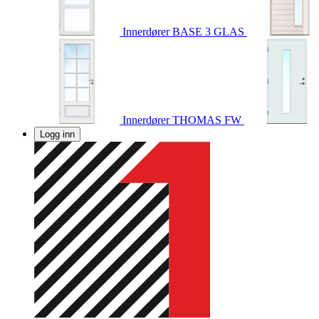
Innerdører
BASE 3 GLAS
Innerdører
THOMAS FW
Logg inn