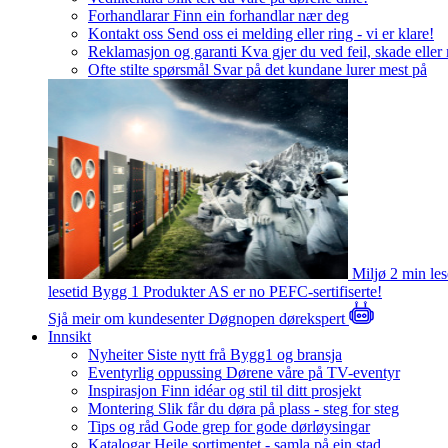
Forhandlarar
Finn ein forhandlar nær deg
Kontakt oss
Send oss ei melding eller ring - vi er klare!
Reklamasjon og garanti
Kva gjer du ved feil, skade eller
Ofte stilte spørsmål
Svar på det kundane lurer mest på
Miljø
2 min le
lesetid
Bygg 1 Produkter AS er no PEFC-sertifiserte!
Sjå meir om kundesenter
Døgnopen dørekspert
Innsikt
Nyheiter
Siste nytt frå Bygg1 og bransja
Eventyrlig oppussing
Dørene våre på TV-eventyr
Inspirasjon
Finn idéar og stil til ditt prosjekt
Montering
Slik får du døra på plass - steg for steg
Tips og råd
Gode grep for gode dørløysingar
Katalogar
Heile sortimentet - samla på ein stad