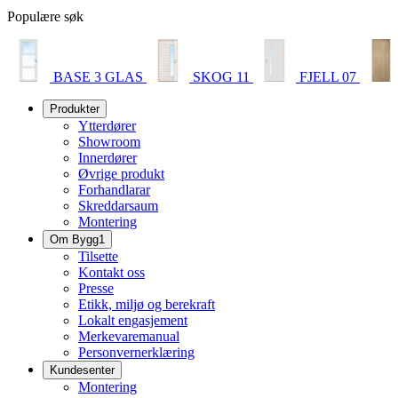
Populære søk
BASE 3 GLAS
SKOG 11
FJELL 07
Produkter
Ytterdører
Showroom
Innerdører
Øvrige produkt
Forhandlarar
Skreddarsaum
Montering
Om Bygg1
Tilsette
Kontakt oss
Presse
Etikk, miljø og berekraft
Lokalt engasjement
Merkevaremanual
Personvernerklæring
Kundesenter
Montering