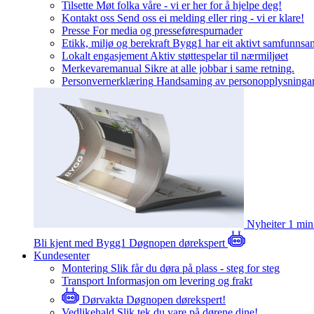
Tilsette
Møt folka våre - vi er her for å hjelpe deg!
Kontakt oss
Send oss ei melding eller ring - vi er klare!
Presse
For media og presseførespurnader
Etikk, miljø og berekraft
Bygg1 har eit aktivt samfunnsa
Lokalt engasjement
Aktiv støttespelar til nærmiljøet
Merkevaremanual
Sikre at alle jobbar i same retning.
Personvernerklæring
Handsaming av personopplysninga
Nyheiter
1 min
Bli kjent med Bygg1
Døgnopen dørekspert
Kundesenter
Montering
Slik får du døra på plass - steg for steg
Transport
Informasjon om levering og frakt
Dørvakta
Døgnopen dørekspert!
Vedlikehald
Slik tek du vare på dørene dine!