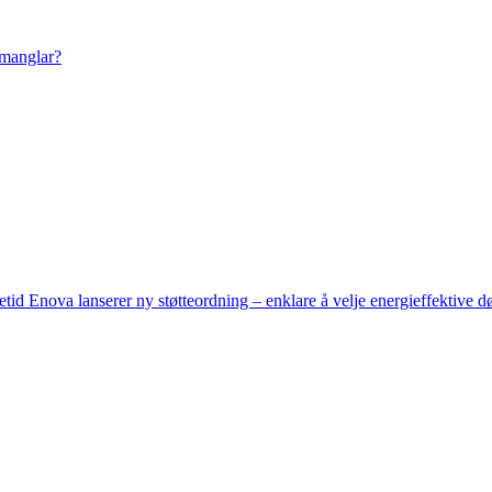
 manglar?
setid
Enova lanserer ny støtteordning – enklare å velje energieffektive d