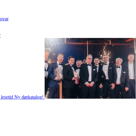
nsvar
r
 lesetid
Ny dørkatalog!