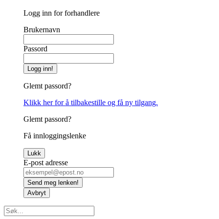
Logg inn for forhandlere
Brukernavn
Passord
Logg inn!
Glemt passord?
Klikk her for å tilbakestille og få ny tilgang.
Glemt passord?
Få innloggingslenke
Lukk
E-post adresse
Send meg lenken!
Avbryt