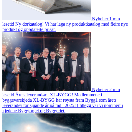
Nyheiter
1 min
lesetid
Ny dørkatalog!
Vi har laga ny produktkatalog med fleire nye
produkt og oppdaterte prisar.
Nyheiter
2 min
lesetid
Årets leverandør i XL-BYGG!
Medlemmene i
byggevarekjeda XL-BYGG har røysta fram Bygg1 som årets
leverandør for sjuande år på rad i 2025! I tillegg var vi nominert i
kjedene Byggtorget og Byggeriet.