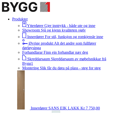
Produkter
Ytterdører
Gjer inntrykk - både ute og inne
Showroom
Sjå og kjenn kvaliteten sjølv
Innerdører
For stil, funksjon og romkjensle inne
Øvrige produkt
Alt det andre som fullfører
dørløysinga
Forhandlarar
Finn ein forhandlar nær deg
Skreddarsaum
Skreddarsaum av møbelsnikkar frå
Bygg1
Montering
Slik får du døra på plass - steg for steg
Innerdører
SANS EIK LAKK
Kr 7 750,00