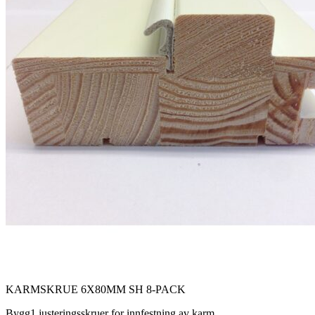
KARMSKRUE 6X80MM SH 8-PACK
Bygg1 justeringsskruer for innfestning av karm