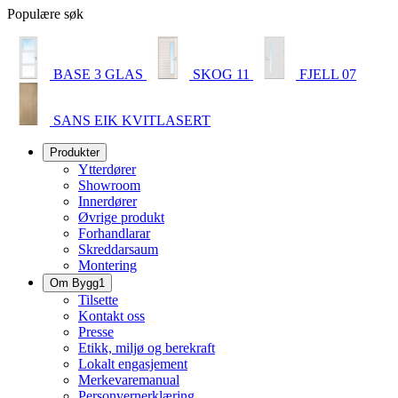
Populære søk
BASE 3 GLAS
SKOG 11
FJELL 07
SANS EIK KVITLASERT
Produkter
Ytterdører
Showroom
Innerdører
Øvrige produkt
Forhandlarar
Skreddarsaum
Montering
Om Bygg1
Tilsette
Kontakt oss
Presse
Etikk, miljø og berekraft
Lokalt engasjement
Merkevaremanual
Personvernerklæring