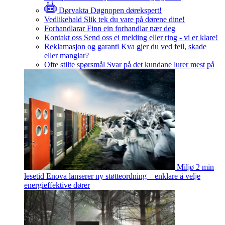
Dørvakta
Døgnopen dørekspert!
Vedlikehald
Slik tek du vare på dørene dine!
Forhandlarar
Finn ein forhandlar nær deg
Kontakt oss
Send oss ei melding eller ring - vi er klare!
Reklamasjon og garanti
Kva gjer du ved feil, skade
eller manglar?
Ofte stilte spørsmål
Svar på det kundane lurer mest på
Miljø
2 min
lesetid
Enova lanserer ny støtteordning – enklare å velje
energieffektive dører