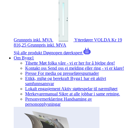
Grunnpris inkl. MVA
Ytterdører
VOLDA
Kr 19
816,25
Grunnpris inkl. MVA
Sjå alle produkt
Døgnopen dørekspert
Om Bygg1
Tilsette
Møt folka våre - vi er her for å hjelpe deg!
Kontakt oss
Send oss ei melding eller ring - vi er klare!
Presse
For media og presseførespurnader
Etikk, miljø og berekraft
Bygg1 har eit aktivt
samfunnsansvar
Lokalt engasjement
Aktiv støttespelar til nærmiljøet
Merkevaremanual
Sikre at alle jobbar i same retning.
Personvernerklæring
Handsaming av
personopplysningar