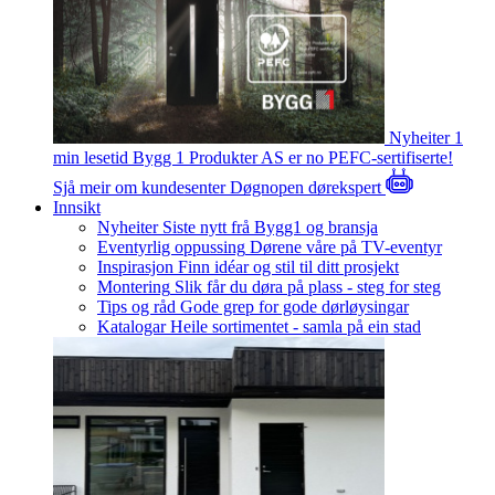
Nyheiter
1
min lesetid
Bygg 1 Produkter AS er no PEFC-sertifiserte!
Sjå meir om kundesenter
Døgnopen dørekspert
Innsikt
Nyheiter
Siste nytt frå Bygg1 og bransja
Eventyrlig oppussing
Dørene våre på TV-eventyr
Inspirasjon
Finn idéar og stil til ditt prosjekt
Montering
Slik får du døra på plass - steg for steg
Tips og råd
Gode grep for gode dørløysingar
Katalogar
Heile sortimentet - samla på ein stad