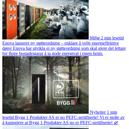
Miljø
2 min lesetid
Enova lanserer ny støtteordning – enklare å velje energieffektive
dører
Enova har utvikla ei ny støtteordning som skal gjere det lettare
for fleire bustadeigarar å ta gode energival i eigen heim.
Nyheiter
1 min
lesetid
Bygg 1 Produkter AS er no PEFC-sertifiserte!
Vi er stolte av
å kunngjere at Bygg 1 Produkter AS no er PEFC-sertifiserte! 🌿