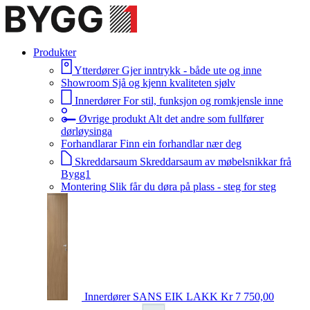
Produkter
Ytterdører
Gjer inntrykk - både ute og inne
Showroom
Sjå og kjenn kvaliteten sjølv
Innerdører
For stil, funksjon og romkjensle inne
Øvrige produkt
Alt det andre som fullfører
dørløysinga
Forhandlarar
Finn ein forhandlar nær deg
Skreddarsaum
Skreddarsaum av møbelsnikkar frå
Bygg1
Montering
Slik får du døra på plass - steg for steg
Innerdører
SANS EIK LAKK
Kr 7 750,00