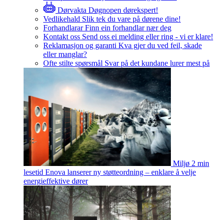
Dørvakta
Døgnopen dørekspert!
Vedlikehald
Slik tek du vare på dørene dine!
Forhandlarar
Finn ein forhandlar nær deg
Kontakt oss
Send oss ei melding eller ring - vi er klare!
Reklamasjon og garanti
Kva gjer du ved feil, skade
eller manglar?
Ofte stilte spørsmål
Svar på det kundane lurer mest på
Miljø
2 min
lesetid
Enova lanserer ny støtteordning – enklare å velje
energieffektive dører