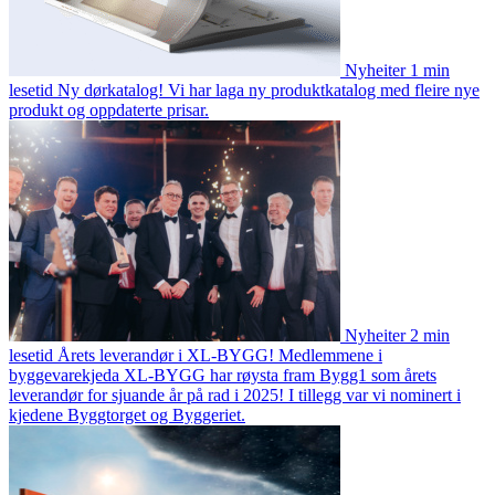
Nyheiter
1 min
lesetid
Ny dørkatalog!
Vi har laga ny produktkatalog med fleire nye
produkt og oppdaterte prisar.
Nyheiter
2 min
lesetid
Årets leverandør i XL-BYGG!
Medlemmene i
byggevarekjeda XL-BYGG har røysta fram Bygg1 som årets
leverandør for sjuande år på rad i 2025! I tillegg var vi nominert i
kjedene Byggtorget og Byggeriet.