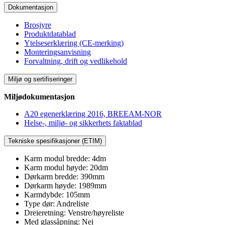
Dokumentasjon
Brosjyre
Produktdatablad
Ytelseserklæring (CE-merking)
Monteringsanvisning
Forvaltning, drift og vedlikehold
Miljø og sertifiseringer
Miljødokumentasjon
A20 egenerklæring 2016, BREEAM-NOR
Helse-, miljø- og sikkerhets faktablad
Tekniske spesifikasjoner (ETIM)
Karm modul bredde: 4dm
Karm modul høyde: 20dm
Dørkarm bredde: 390mm
Dørkarm høyde: 1989mm
Karmdybde: 105mm
Type dør: Andreliste
Dreieretning: Venstre/høyreliste
Med glassåpning: Nei