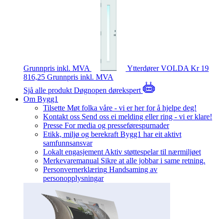
Grunnpris inkl. MVA
Ytterdører
VOLDA
Kr 19
816,25
Grunnpris inkl. MVA
Sjå alle produkt
Døgnopen dørekspert
Om Bygg1
Tilsette
Møt folka våre - vi er her for å hjelpe deg!
Kontakt oss
Send oss ei melding eller ring - vi er klare!
Presse
For media og presseførespurnader
Etikk, miljø og berekraft
Bygg1 har eit aktivt
samfunnsansvar
Lokalt engasjement
Aktiv støttespelar til nærmiljøet
Merkevaremanual
Sikre at alle jobbar i same retning.
Personvernerklæring
Handsaming av
personopplysningar