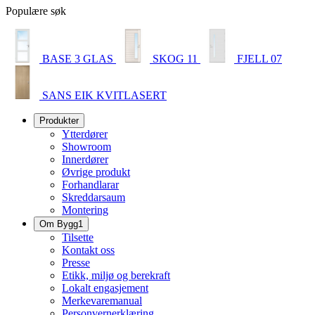
Populære søk
BASE 3 GLAS
SKOG 11
FJELL 07
SANS EIK KVITLASERT
Produkter
Ytterdører
Showroom
Innerdører
Øvrige produkt
Forhandlarar
Skreddarsaum
Montering
Om Bygg1
Tilsette
Kontakt oss
Presse
Etikk, miljø og berekraft
Lokalt engasjement
Merkevaremanual
Personvernerklæring