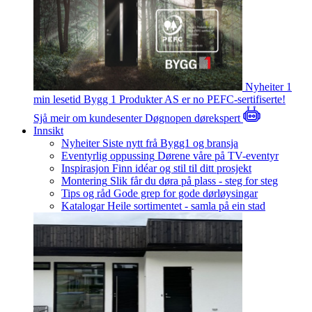
Nyheiter
1
min lesetid
Bygg 1 Produkter AS er no PEFC-sertifiserte!
Sjå meir om kundesenter
Døgnopen dørekspert
Innsikt
Nyheiter
Siste nytt frå Bygg1 og bransja
Eventyrlig oppussing
Dørene våre på TV-eventyr
Inspirasjon
Finn idéar og stil til ditt prosjekt
Montering
Slik får du døra på plass - steg for steg
Tips og råd
Gode grep for gode dørløysingar
Katalogar
Heile sortimentet - samla på ein stad