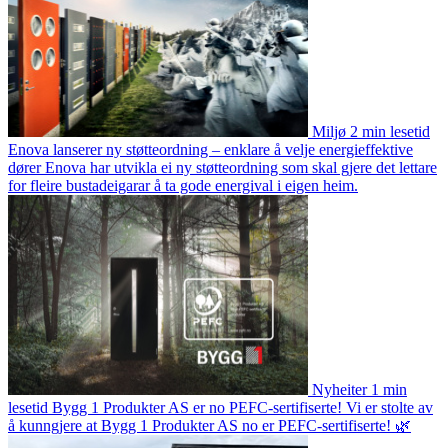
Miljø
2 min lesetid
Enova lanserer ny støtteordning – enklare å velje energieffektive
dører
Enova har utvikla ei ny støtteordning som skal gjere det lettare
for fleire bustadeigarar å ta gode energival i eigen heim.
Nyheiter
1 min
lesetid
Bygg 1 Produkter AS er no PEFC-sertifiserte!
Vi er stolte av
å kunngjere at Bygg 1 Produkter AS no er PEFC-sertifiserte! 🌿