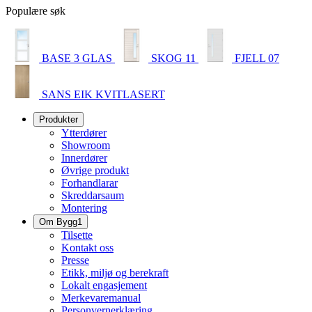
Populære søk
BASE 3 GLAS
SKOG 11
FJELL 07
SANS EIK KVITLASERT
Produkter
Ytterdører
Showroom
Innerdører
Øvrige produkt
Forhandlarar
Skreddarsaum
Montering
Om Bygg1
Tilsette
Kontakt oss
Presse
Etikk, miljø og berekraft
Lokalt engasjement
Merkevaremanual
Personvernerklæring