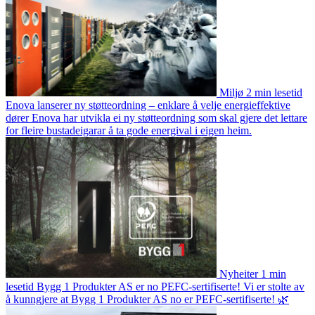
Miljø
2 min lesetid
Enova lanserer ny støtteordning – enklare å velje energieffektive
dører
Enova har utvikla ei ny støtteordning som skal gjere det lettare
for fleire bustadeigarar å ta gode energival i eigen heim.
Nyheiter
1 min
lesetid
Bygg 1 Produkter AS er no PEFC-sertifiserte!
Vi er stolte av
å kunngjere at Bygg 1 Produkter AS no er PEFC-sertifiserte! 🌿