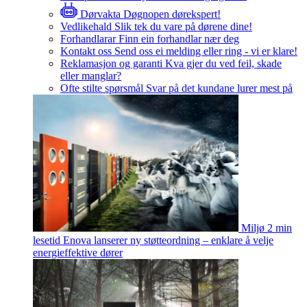
Dørvakta
Døgnopen dørekspert!
Vedlikehald
Slik tek du vare på dørene dine!
Forhandlarar
Finn ein forhandlar nær deg
Kontakt oss
Send oss ei melding eller ring - vi er klare!
Reklamasjon og garanti
Kva gjer du ved feil, skade
eller manglar?
Ofte stilte spørsmål
Svar på det kundane lurer mest på
Miljø
2 min
lesetid
Enova lanserer ny støtteordning – enklare å velje
energieffektive dører