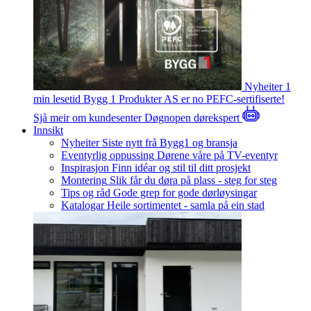
Nyheiter
1
min lesetid
Bygg 1 Produkter AS er no PEFC-sertifiserte!
Sjå meir om kundesenter
Døgnopen dørekspert
Innsikt
Nyheiter
Siste nytt frå Bygg1 og bransja
Eventyrlig oppussing
Dørene våre på TV-eventyr
Inspirasjon
Finn idéar og stil til ditt prosjekt
Montering
Slik får du døra på plass - steg for steg
Tips og råd
Gode grep for gode dørløysingar
Katalogar
Heile sortimentet - samla på ein stad