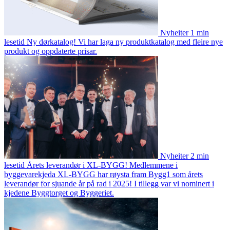
Nyheiter
1 min
lesetid
Ny dørkatalog!
Vi har laga ny produktkatalog med fleire nye
produkt og oppdaterte prisar.
Nyheiter
2 min
lesetid
Årets leverandør i XL-BYGG!
Medlemmene i
byggevarekjeda XL-BYGG har røysta fram Bygg1 som årets
leverandør for sjuande år på rad i 2025! I tillegg var vi nominert i
kjedene Byggtorget og Byggeriet.