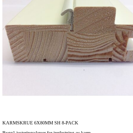
KARMSKRUE 6X80MM SH 8-PACK
Bygg1 justeringsskruer for innfestning av karm