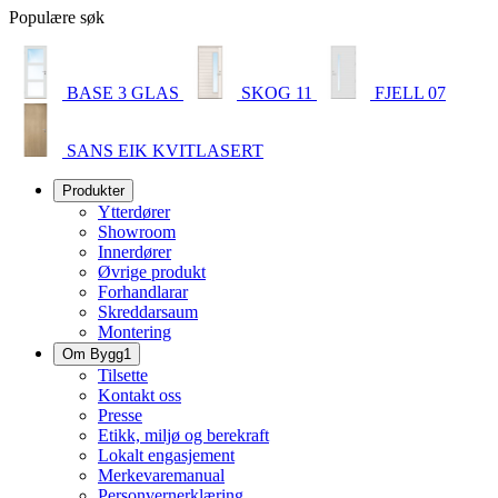
Populære søk
BASE 3 GLAS
SKOG 11
FJELL 07
SANS EIK KVITLASERT
Produkter
Ytterdører
Showroom
Innerdører
Øvrige produkt
Forhandlarar
Skreddarsaum
Montering
Om Bygg1
Tilsette
Kontakt oss
Presse
Etikk, miljø og berekraft
Lokalt engasjement
Merkevaremanual
Personvernerklæring