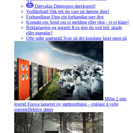
Dørvakta
Døgnopen dørekspert!
Vedlikehald
Slik tek du vare på dørene dine!
Forhandlarar
Finn ein forhandlar nær deg
Kontakt oss
Send oss ei melding eller ring - vi er klare!
Reklamasjon og garanti
Kva gjer du ved feil, skade
eller manglar?
Ofte stilte spørsmål
Svar på det kundane lurer mest på
Miljø
2 min
lesetid
Enova lanserer ny støtteordning – enklare å velje
energieffektive dører