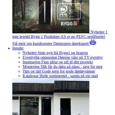
Nyheiter
1
min lesetid
Bygg 1 Produkter AS er no PEFC-sertifiserte!
Sjå meir om kundesenter
Døgnopen dørekspert
Innsikt
Nyheiter
Siste nytt frå Bygg1 og bransja
Eventyrlig oppussing
Dørene våre på TV-eventyr
Inspirasjon
Finn idéar og stil til ditt prosjekt
Montering
Slik får du døra på plass - steg for steg
Tips og råd
Gode grep for gode dørløysingar
Katalogar
Heile sortimentet - samla på ein stad