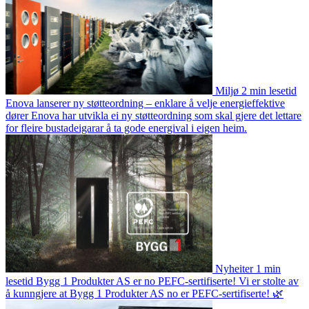
Miljø
2 min lesetid
Enova lanserer ny støtteordning – enklare å velje energieffektive
dører
Enova har utvikla ei ny støtteordning som skal gjere det lettare
for fleire bustadeigarar å ta gode energival i eigen heim.
Nyheiter
1 min
lesetid
Bygg 1 Produkter AS er no PEFC-sertifiserte!
Vi er stolte av
å kunngjere at Bygg 1 Produkter AS no er PEFC-sertifiserte! 🌿