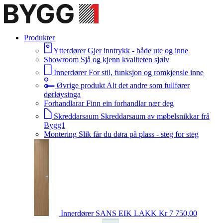
Produkter
Ytterdører
Gjer inntrykk - både ute og inne
Showroom
Sjå og kjenn kvaliteten sjølv
Innerdører
For stil, funksjon og romkjensle inne
Øvrige produkt
Alt det andre som fullfører
dørløysinga
Forhandlarar
Finn ein forhandlar nær deg
Skreddarsaum
Skreddarsaum av møbelsnikkar frå
Bygg1
Montering
Slik får du døra på plass - steg for steg
Innerdører
SANS EIK LAKK
Kr 7 750,00