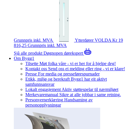
Grunnpris inkl. MVA
Ytterdører
VOLDA
Kr 19
816,25
Grunnpris inkl. MVA
Sjå alle produkt
Døgnopen dørekspert
Om Bygg1
Tilsette
Møt folka våre - vi er her for å hjelpe deg!
Kontakt oss
Send oss ei melding eller ring - vi er klare!
Presse
For media og presseførespurnader
Etikk, miljø og berekraft
Bygg1 har eit aktivt
samfunnsansvar
Lokalt engasjement
Aktiv støttespelar til nærmiljøet
Merkevaremanual
Sikre at alle jobbar i same retning.
Personvernerklæring
Handsaming av
personopplysningar