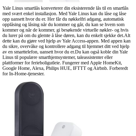
Yale Linus smartlås konverterer din eksisterende lås til en smartlås
med svært enkel installasjon. Med Yale Linus kan du låse og låse
opp uansett hvor du er. Her får du nøkkelfri adgang, automatisk
opplåsing og låsing når du kommer og går, du kan se hvem som
kommer og når de kommer, gi besøkende virtuelle nøkler- og hvis
du lurer på om du glemte å låse døren, kan du enkelt sjekke det.Alt
dette kan du gjøre ved hjelp av Yale Access-appen. Med appen kan
du sikre, overvåke og kontrollere adgang til hjemmet ditt ved hjelp
av en smarttelefon, uansett hvor du er.Du kan også koble din Yale
Linus til populære smarthjemsystemer, taleassistenter eller
plattformer for ferieboligutleie. Fungerer med Apple HomeKit,
Google Home, Alexa, Philips HUE, IFTTT og Airbnb. Forberedt
for In-Home-tjenester.