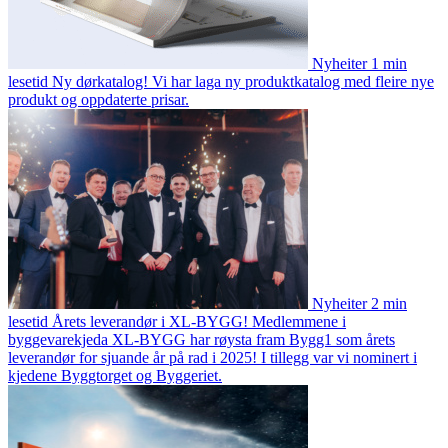
Nyheiter
1 min
lesetid
Ny dørkatalog!
Vi har laga ny produktkatalog med fleire nye
produkt og oppdaterte prisar.
Nyheiter
2 min
lesetid
Årets leverandør i XL-BYGG!
Medlemmene i
byggevarekjeda XL-BYGG har røysta fram Bygg1 som årets
leverandør for sjuande år på rad i 2025! I tillegg var vi nominert i
kjedene Byggtorget og Byggeriet.