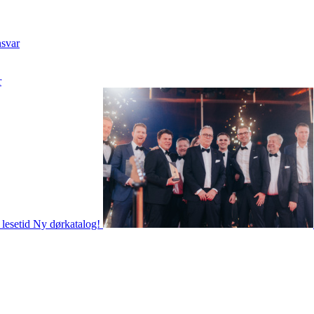
nsvar
r
 lesetid
Ny dørkatalog!