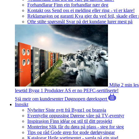
Forhandlarar
Finn ein forhandlar nær deg
Kontakt oss
Send oss ei melding eller ring - vi er klare!
Reklamasjon og garanti
Kva gjer du ved feil, skade eller
Ofte stilte spørsmål
Svar på det kundane lurer mest på
Miljø
2 min le
lesetid
Bygg 1 Produkter AS er no PEFC-sertifiserte!
Sjå meir om kundesenter
Døgnopen dørekspert
Innsikt
Nyheiter
Siste nytt frå Bygg1 og bransja
Eventyrlig oppussing
Dørene våre på TV-eventyr
Inspirasjon
Finn idéar og stil til ditt prosjekt
Montering
Slik får du døra på plass - steg for steg
Tips og råd
Gode grep for gode dørløysingar
Katalogar
Heile sortimentet - samla på ein stad