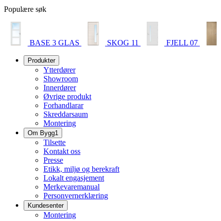
Populære søk
BASE 3 GLAS
SKOG 11
FJELL 07
Produkter
Ytterdører
Showroom
Innerdører
Øvrige produkt
Forhandlarar
Skreddarsaum
Montering
Om Bygg1
Tilsette
Kontakt oss
Presse
Etikk, miljø og berekraft
Lokalt engasjement
Merkevaremanual
Personvernerklæring
Kundesenter
Montering