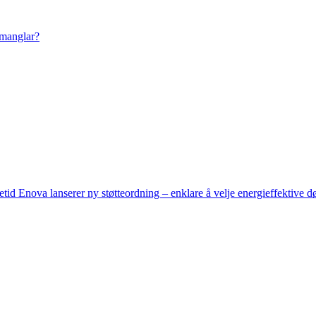
 manglar?
setid
Enova lanserer ny støtteordning – enklare å velje energieffektive d