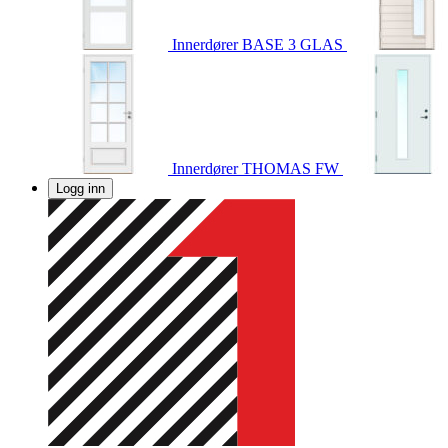
Innerdører
BASE 3 GLAS
Innerdører
THOMAS FW
Logg inn