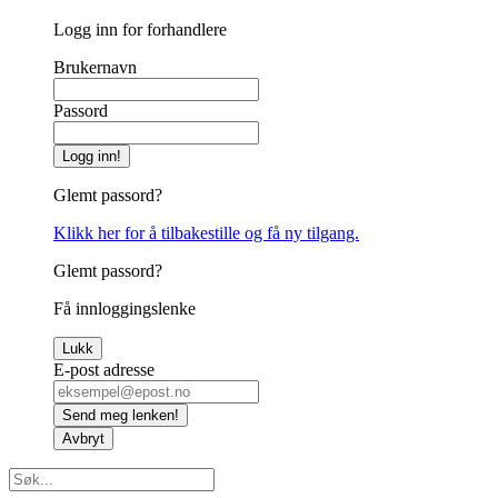
Logg inn for forhandlere
Brukernavn
Passord
Logg inn!
Glemt passord?
Klikk her for å tilbakestille og få ny tilgang.
Glemt passord?
Få innloggingslenke
Lukk
E-post adresse
Send meg lenken!
Avbryt