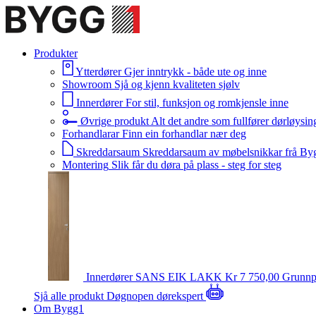
Produkter
Ytterdører
Gjer inntrykk - både ute og inne
Showroom
Sjå og kjenn kvaliteten sjølv
Innerdører
For stil, funksjon og romkjensle inne
Øvrige produkt
Alt det andre som fullfører dørløysin
Forhandlarar
Finn ein forhandlar nær deg
Skreddarsaum
Skreddarsaum av møbelsnikkar frå By
Montering
Slik får du døra på plass - steg for steg
Innerdører
SANS EIK LAKK
Kr 7 750,00
Grunnp
Sjå alle produkt
Døgnopen dørekspert
Om Bygg1