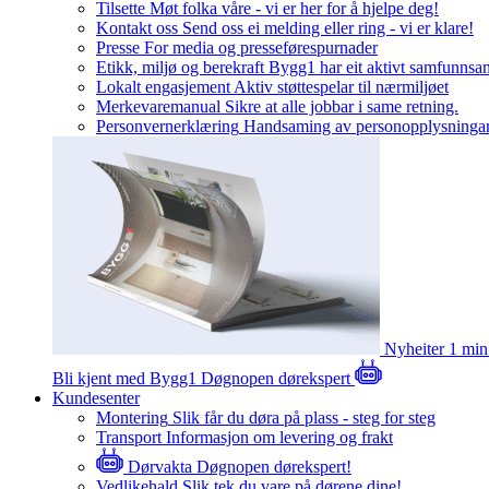
Tilsette
Møt folka våre - vi er her for å hjelpe deg!
Kontakt oss
Send oss ei melding eller ring - vi er klare!
Presse
For media og presseførespurnader
Etikk, miljø og berekraft
Bygg1 har eit aktivt samfunnsa
Lokalt engasjement
Aktiv støttespelar til nærmiljøet
Merkevaremanual
Sikre at alle jobbar i same retning.
Personvernerklæring
Handsaming av personopplysninga
Nyheiter
1 min
Bli kjent med Bygg1
Døgnopen dørekspert
Kundesenter
Montering
Slik får du døra på plass - steg for steg
Transport
Informasjon om levering og frakt
Dørvakta
Døgnopen dørekspert!
Vedlikehald
Slik tek du vare på dørene dine!