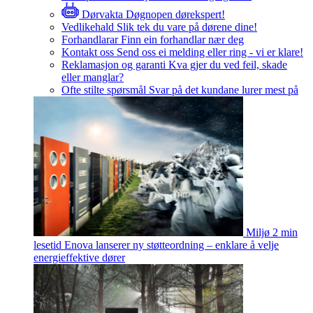
Dørvakta
Døgnopen dørekspert!
Vedlikehald
Slik tek du vare på dørene dine!
Forhandlarar
Finn ein forhandlar nær deg
Kontakt oss
Send oss ei melding eller ring - vi er klare!
Reklamasjon og garanti
Kva gjer du ved feil, skade
eller manglar?
Ofte stilte spørsmål
Svar på det kundane lurer mest på
Miljø
2 min
lesetid
Enova lanserer ny støtteordning – enklare å velje
energieffektive dører