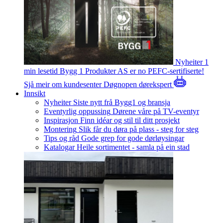
Nyheiter
1
min lesetid
Bygg 1 Produkter AS er no PEFC-sertifiserte!
Sjå meir om kundesenter
Døgnopen dørekspert
Innsikt
Nyheiter
Siste nytt frå Bygg1 og bransja
Eventyrlig oppussing
Dørene våre på TV-eventyr
Inspirasjon
Finn idéar og stil til ditt prosjekt
Montering
Slik får du døra på plass - steg for steg
Tips og råd
Gode grep for gode dørløysingar
Katalogar
Heile sortimentet - samla på ein stad