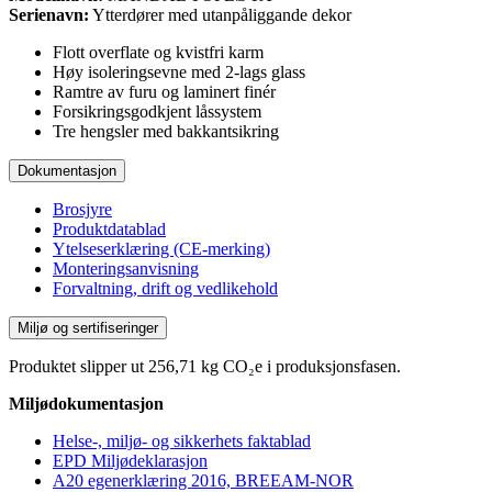
Serienavn:
Ytterdører med utanpåliggande dekor
Flott overflate og kvistfri karm
Høy isoleringsevne med 2-lags glass
Ramtre av furu og laminert finér
Forsikringsgodkjent låssystem
Tre hengsler med bakkantsikring
Dokumentasjon
Brosjyre
Produktdatablad
Ytelseserklæring (CE-merking)
Monteringsanvisning
Forvaltning, drift og vedlikehold
Miljø og sertifiseringer
Produktet slipper ut 256,71 kg CO₂e i produksjonsfasen.
Miljødokumentasjon
Helse-, miljø- og sikkerhets faktablad
EPD Miljødeklarasjon
A20 egenerklæring 2016, BREEAM-NOR