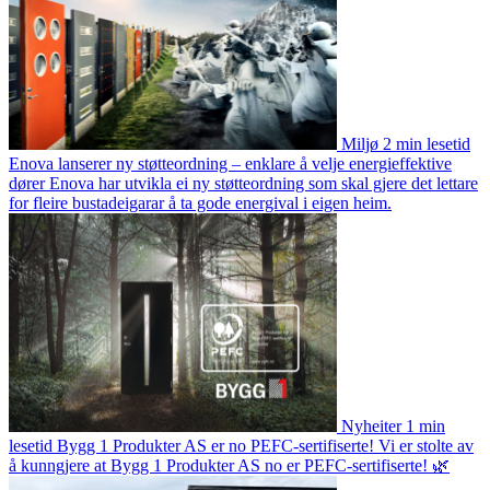
Miljø
2 min lesetid
Enova lanserer ny støtteordning – enklare å velje energieffektive
dører
Enova har utvikla ei ny støtteordning som skal gjere det lettare
for fleire bustadeigarar å ta gode energival i eigen heim.
Nyheiter
1 min
lesetid
Bygg 1 Produkter AS er no PEFC-sertifiserte!
Vi er stolte av
å kunngjere at Bygg 1 Produkter AS no er PEFC-sertifiserte! 🌿