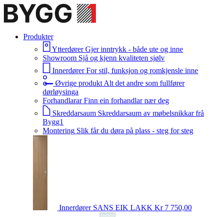
Produkter
Ytterdører
Gjer inntrykk - både ute og inne
Showroom
Sjå og kjenn kvaliteten sjølv
Innerdører
For stil, funksjon og romkjensle inne
Øvrige produkt
Alt det andre som fullfører
dørløysinga
Forhandlarar
Finn ein forhandlar nær deg
Skreddarsaum
Skreddarsaum av møbelsnikkar frå
Bygg1
Montering
Slik får du døra på plass - steg for steg
Innerdører
SANS EIK LAKK
Kr 7 750,00