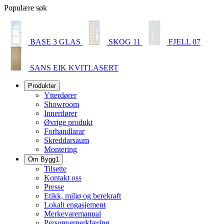
Populære søk
BASE 3 GLAS
SKOG 11
FJELL 07
SANS EIK KVITLASERT
Produkter
Ytterdører
Showroom
Innerdører
Øvrige produkt
Forhandlarar
Skreddarsaum
Montering
Om Bygg1
Tilsette
Kontakt oss
Presse
Etikk, miljø og berekraft
Lokalt engasjement
Merkevaremanual
Personvernerklæring