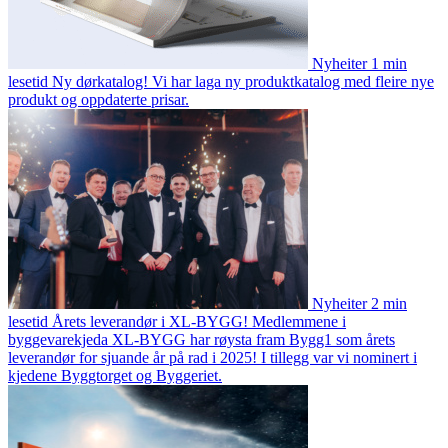
Nyheiter
1 min
lesetid
Ny dørkatalog!
Vi har laga ny produktkatalog med fleire nye
produkt og oppdaterte prisar.
Nyheiter
2 min
lesetid
Årets leverandør i XL-BYGG!
Medlemmene i
byggevarekjeda XL-BYGG har røysta fram Bygg1 som årets
leverandør for sjuande år på rad i 2025! I tillegg var vi nominert i
kjedene Byggtorget og Byggeriet.