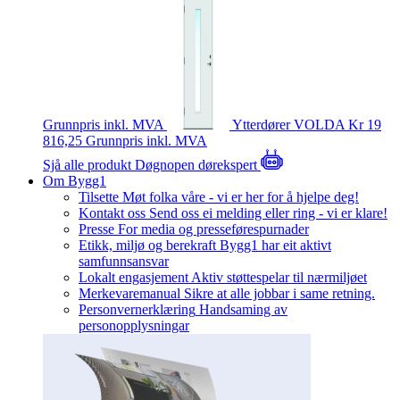
Grunnpris inkl. MVA
Ytterdører
VOLDA
Kr 19
816,25
Grunnpris inkl. MVA
Sjå alle produkt
Døgnopen dørekspert
Om Bygg1
Tilsette
Møt folka våre - vi er her for å hjelpe deg!
Kontakt oss
Send oss ei melding eller ring - vi er klare!
Presse
For media og presseførespurnader
Etikk, miljø og berekraft
Bygg1 har eit aktivt
samfunnsansvar
Lokalt engasjement
Aktiv støttespelar til nærmiljøet
Merkevaremanual
Sikre at alle jobbar i same retning.
Personvernerklæring
Handsaming av
personopplysningar