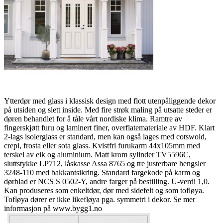
Ytterdør med glass i klassisk design med flott utenpåliggende dekor
på utsiden og slett inside. Med fire strøk maling på utsatte steder er
døren behandlet for å tåle vårt nordiske klima. Ramtre av
fingerskjøtt furu og laminert finer, overflatemateriale av HDF. Klart
2-lags isolerglass er standard, men kan også lages med cotswold,
crepi, frosta eller sota glass. Kvistfri furukarm 44x105mm med
terskel av eik og aluminium. Matt krom sylinder TV5596C,
sluttstykke LP712, låskasse Assa 8765 og tre justerbare hengsler
3248-110 med bakkantsikring. Standard fargekode på karm og
dørblad er NCS S 0502-Y, andre farger på bestilling. U-verdi 1,0.
Kan produseres som enkeltdør, dør med sidefelt og som tofløya.
Tofløya dører er ikke likefløya pga. symmetri i dekor. Se mer
informasjon på www.bygg1.no