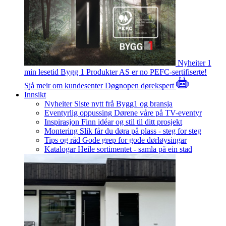
Nyheiter
1
min lesetid
Bygg 1 Produkter AS er no PEFC-sertifiserte!
Sjå meir om kundesenter
Døgnopen dørekspert
Innsikt
Nyheiter
Siste nytt frå Bygg1 og bransja
Eventyrlig oppussing
Dørene våre på TV-eventyr
Inspirasjon
Finn idéar og stil til ditt prosjekt
Montering
Slik får du døra på plass - steg for steg
Tips og råd
Gode grep for gode dørløysingar
Katalogar
Heile sortimentet - samla på ein stad