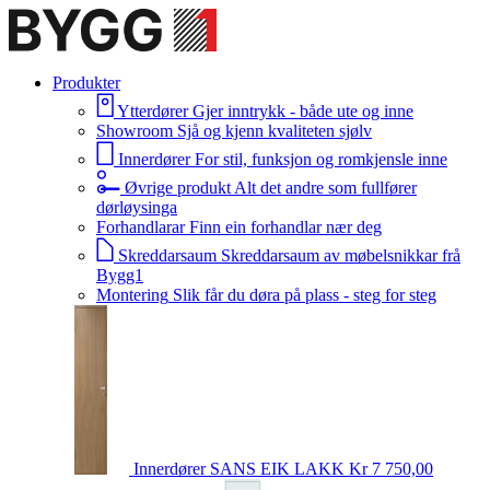
Produkter
Ytterdører
Gjer inntrykk - både ute og inne
Showroom
Sjå og kjenn kvaliteten sjølv
Innerdører
For stil, funksjon og romkjensle inne
Øvrige produkt
Alt det andre som fullfører
dørløysinga
Forhandlarar
Finn ein forhandlar nær deg
Skreddarsaum
Skreddarsaum av møbelsnikkar frå
Bygg1
Montering
Slik får du døra på plass - steg for steg
Innerdører
SANS EIK LAKK
Kr 7 750,00