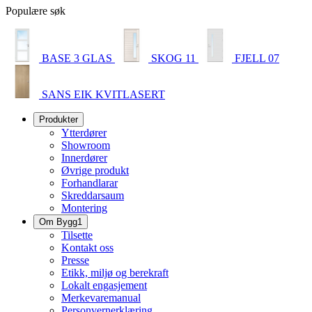
Populære søk
BASE 3 GLAS
SKOG 11
FJELL 07
SANS EIK KVITLASERT
Produkter
Ytterdører
Showroom
Innerdører
Øvrige produkt
Forhandlarar
Skreddarsaum
Montering
Om Bygg1
Tilsette
Kontakt oss
Presse
Etikk, miljø og berekraft
Lokalt engasjement
Merkevaremanual
Personvernerklæring