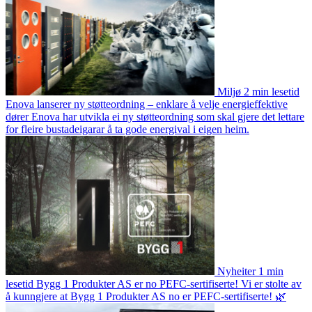
Miljø
2 min lesetid
Enova lanserer ny støtteordning – enklare å velje energieffektive
dører
Enova har utvikla ei ny støtteordning som skal gjere det lettare
for fleire bustadeigarar å ta gode energival i eigen heim.
Nyheiter
1 min
lesetid
Bygg 1 Produkter AS er no PEFC-sertifiserte!
Vi er stolte av
å kunngjere at Bygg 1 Produkter AS no er PEFC-sertifiserte! 🌿