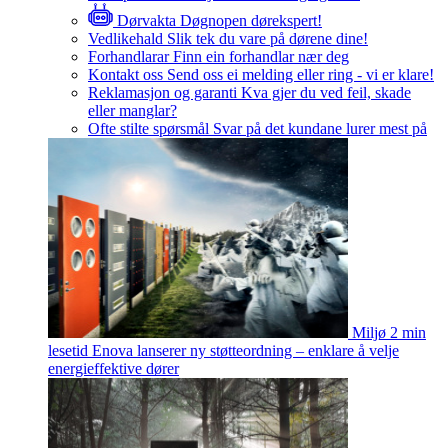
Dørvakta
Døgnopen dørekspert!
Vedlikehald
Slik tek du vare på dørene dine!
Forhandlarar
Finn ein forhandlar nær deg
Kontakt oss
Send oss ei melding eller ring - vi er klare!
Reklamasjon og garanti
Kva gjer du ved feil, skade
eller manglar?
Ofte stilte spørsmål
Svar på det kundane lurer mest på
Miljø
2 min
lesetid
Enova lanserer ny støtteordning – enklare å velje
energieffektive dører