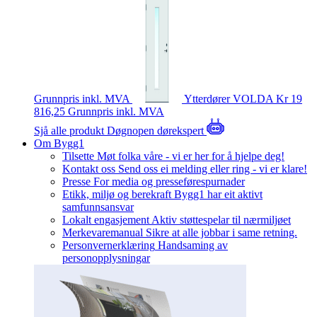
Grunnpris inkl. MVA
Ytterdører
VOLDA
Kr 19
816,25
Grunnpris inkl. MVA
Sjå alle produkt
Døgnopen dørekspert
Om Bygg1
Tilsette
Møt folka våre - vi er her for å hjelpe deg!
Kontakt oss
Send oss ei melding eller ring - vi er klare!
Presse
For media og presseførespurnader
Etikk, miljø og berekraft
Bygg1 har eit aktivt
samfunnsansvar
Lokalt engasjement
Aktiv støttespelar til nærmiljøet
Merkevaremanual
Sikre at alle jobbar i same retning.
Personvernerklæring
Handsaming av
personopplysningar