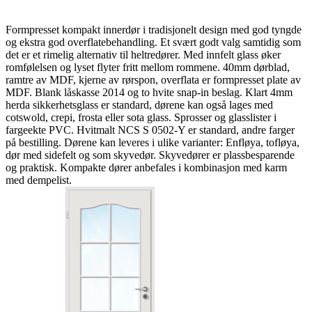
Formpresset kompakt innerdør i tradisjonelt design med god tyngde
og ekstra god overflatebehandling. Et svært godt valg samtidig som
det er et rimelig alternativ til heltredører. Med innfelt glass øker
romfølelsen og lyset flyter fritt mellom rommene. 40mm dørblad,
ramtre av MDF, kjerne av rørspon, overflata er formpresset plate av
MDF. Blank låskasse 2014 og to hvite snap-in beslag. Klart 4mm
herda sikkerhetsglass er standard, dørene kan også lages med
cotswold, crepi, frosta eller sota glass. Sprosser og glasslister i
fargeekte PVC. Hvitmalt NCS S 0502-Y er standard, andre farger
på bestilling. Dørene kan leveres i ulike varianter: Enfløya, tofløya,
dør med sidefelt og som skyvedør. Skyvedører er plassbesparende
og praktisk. Kompakte dører anbefales i kombinasjon med karm
med dempelist.