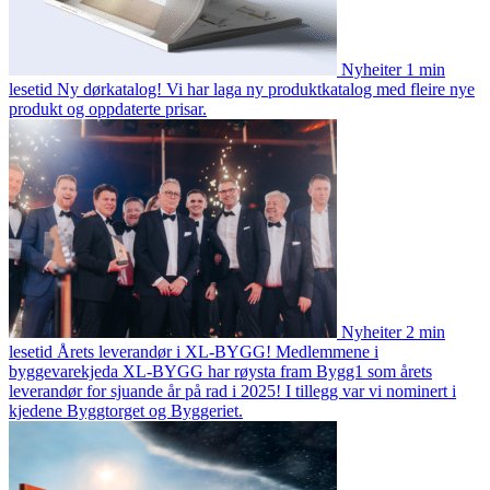
Nyheiter
1 min
lesetid
Ny dørkatalog!
Vi har laga ny produktkatalog med fleire nye
produkt og oppdaterte prisar.
Nyheiter
2 min
lesetid
Årets leverandør i XL-BYGG!
Medlemmene i
byggevarekjeda XL-BYGG har røysta fram Bygg1 som årets
leverandør for sjuande år på rad i 2025! I tillegg var vi nominert i
kjedene Byggtorget og Byggeriet.