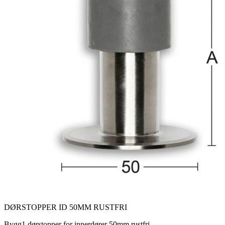
DØRSTOPPER ID 50MM RUSTFRI
Bygg1 dørstopper for innerdører 50mm rustfri