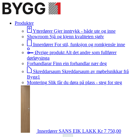
Produkter
Ytterdører
Gjer inntrykk - både ute og inne
Showroom
Sjå og kjenn kvaliteten sjølv
Innerdører
For stil, funksjon og romkjensle inne
Øvrige produkt
Alt det andre som fullfører
dørløysinga
Forhandlarar
Finn ein forhandlar nær deg
Skreddarsaum
Skreddarsaum av møbelsnikkar frå
Bygg1
Montering
Slik får du døra på plass - steg for steg
Innerdører
SANS EIK LAKK
Kr 7 750,00