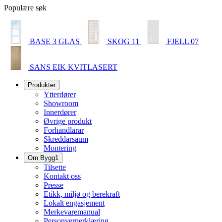
Populære søk
BASE 3 GLAS
SKOG 11
FJELL 07
SANS EIK KVITLASERT
Produkter
Ytterdører
Showroom
Innerdører
Øvrige produkt
Forhandlarar
Skreddarsaum
Montering
Om Bygg1
Tilsette
Kontakt oss
Presse
Etikk, miljø og berekraft
Lokalt engasjement
Merkevaremanual
Personvernerklæring