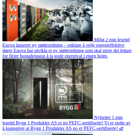
Miljø
2 min lesetid
Enova lanserer ny støtteordning – enklare å velje energieffektive
dører
Enova har utvikla ei ny støtteordning som skal gjere det lettare
for fleire bustadeigarar å ta gode energival i eigen heim.
Nyheiter
1 min
lesetid
Bygg 1 Produkter AS er no PEFC-sertifiserte!
Vi er stolte av
å kunngjere at Bygg 1 Produkter AS no er PEFC-sertifiserte! 🌿