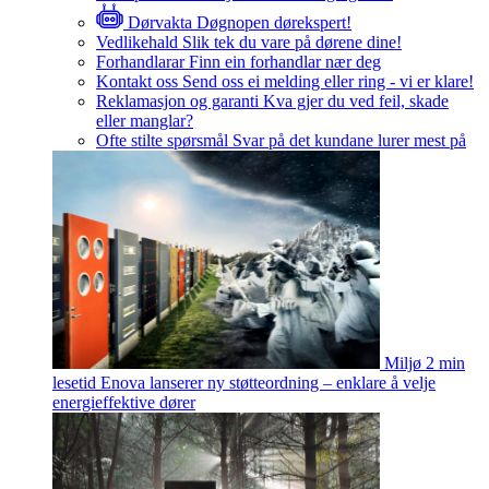
Dørvakta
Døgnopen dørekspert!
Vedlikehald
Slik tek du vare på dørene dine!
Forhandlarar
Finn ein forhandlar nær deg
Kontakt oss
Send oss ei melding eller ring - vi er klare!
Reklamasjon og garanti
Kva gjer du ved feil, skade
eller manglar?
Ofte stilte spørsmål
Svar på det kundane lurer mest på
Miljø
2 min
lesetid
Enova lanserer ny støtteordning – enklare å velje
energieffektive dører