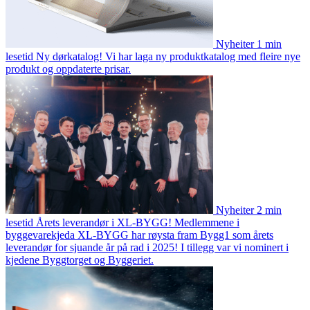
Nyheiter
1 min
lesetid
Ny dørkatalog!
Vi har laga ny produktkatalog med fleire nye
produkt og oppdaterte prisar.
Nyheiter
2 min
lesetid
Årets leverandør i XL-BYGG!
Medlemmene i
byggevarekjeda XL-BYGG har røysta fram Bygg1 som årets
leverandør for sjuande år på rad i 2025! I tillegg var vi nominert i
kjedene Byggtorget og Byggeriet.