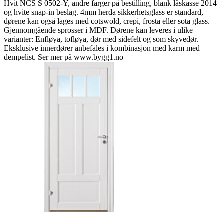
Hvit NCS S 0502-Y, andre farger på bestilling, blank låskasse 2014
og hvite snap-in beslag. 4mm herda sikkerhetsglass er standard,
dørene kan også lages med cotswold, crepi, frosta eller sota glass.
Gjennomgående sprosser i MDF. Dørene kan leveres i ulike
varianter: Enfløya, tofløya, dør med sidefelt og som skyvedør.
Eksklusive innerdører anbefales i kombinasjon med karm med
dempelist. Ser mer på www.bygg1.no