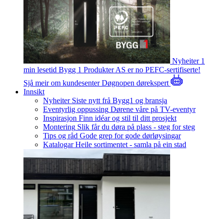
Nyheiter
1
min lesetid
Bygg 1 Produkter AS er no PEFC-sertifiserte!
Sjå meir om kundesenter
Døgnopen dørekspert
Innsikt
Nyheiter
Siste nytt frå Bygg1 og bransja
Eventyrlig oppussing
Dørene våre på TV-eventyr
Inspirasjon
Finn idéar og stil til ditt prosjekt
Montering
Slik får du døra på plass - steg for steg
Tips og råd
Gode grep for gode dørløysingar
Katalogar
Heile sortimentet - samla på ein stad