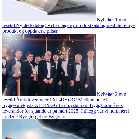
Nyheiter
1 min
lesetid
Ny dørkatalog!
Vi har laga ny produktkatalog med fleire nye
produkt og oppdaterte prisar.
Nyheiter
2 min
lesetid
Årets leverandør i XL-BYGG!
Medlemmene i
byggevarekjeda XL-BYGG har røysta fram Bygg1 som årets
leverandør for sjuande år på rad i 2025! I tillegg var vi nominert i
kjedene Byggtorget og Byggeriet.