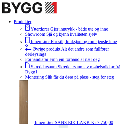
Produkter
Ytterdører
Gjer inntrykk - både ute og inne
Showroom
Sjå og kjenn kvaliteten sjølv
Innerdører
For stil, funksjon og romkjensle inne
Øvrige produkt
Alt det andre som fullfører
dørløysinga
Forhandlarar
Finn ein forhandlar nær deg
Skreddarsaum
Skreddarsaum av møbelsnikkar frå
Bygg1
Montering
Slik får du døra på plass - steg for steg
Innerdører
SANS EIK LAKK
Kr 7 750,00