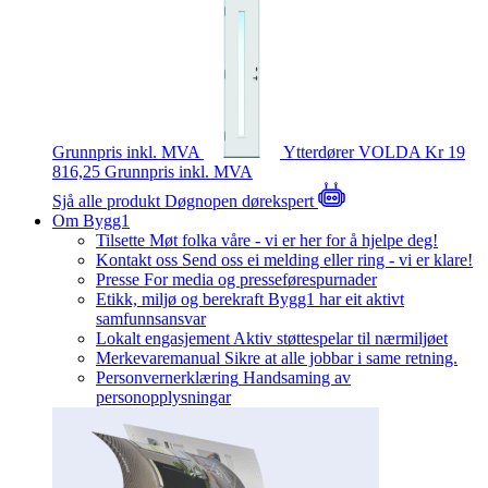
Grunnpris inkl. MVA
Ytterdører
VOLDA
Kr 19
816,25
Grunnpris inkl. MVA
Sjå alle produkt
Døgnopen dørekspert
Om Bygg1
Tilsette
Møt folka våre - vi er her for å hjelpe deg!
Kontakt oss
Send oss ei melding eller ring - vi er klare!
Presse
For media og presseførespurnader
Etikk, miljø og berekraft
Bygg1 har eit aktivt
samfunnsansvar
Lokalt engasjement
Aktiv støttespelar til nærmiljøet
Merkevaremanual
Sikre at alle jobbar i same retning.
Personvernerklæring
Handsaming av
personopplysningar