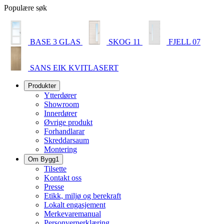
Populære søk
BASE 3 GLAS
SKOG 11
FJELL 07
SANS EIK KVITLASERT
Produkter
Ytterdører
Showroom
Innerdører
Øvrige produkt
Forhandlarar
Skreddarsaum
Montering
Om Bygg1
Tilsette
Kontakt oss
Presse
Etikk, miljø og berekraft
Lokalt engasjement
Merkevaremanual
Personvernerklæring