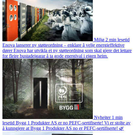
Miljø
2 min lesetid
Enova lanserer ny støtteordning – enklare å velje energieffektive
dører
Enova har utvikla ei ny støtteordning som skal gjere det lettare
for fleire bustadeigarar å ta gode energival i eigen heim.
Nyheiter
1 min
lesetid
Bygg 1 Produkter AS er no PEFC-sertifiserte!
Vi er stolte av
å kunngjere at Bygg 1 Produkter AS no er PEFC-sertifiserte! 🌿