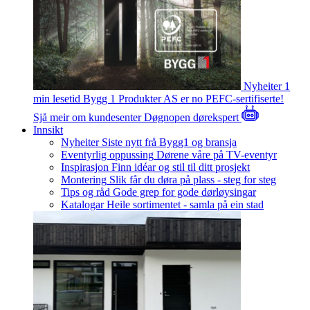
Nyheiter
1
min lesetid
Bygg 1 Produkter AS er no PEFC-sertifiserte!
Sjå meir om kundesenter
Døgnopen dørekspert
Innsikt
Nyheiter
Siste nytt frå Bygg1 og bransja
Eventyrlig oppussing
Dørene våre på TV-eventyr
Inspirasjon
Finn idéar og stil til ditt prosjekt
Montering
Slik får du døra på plass - steg for steg
Tips og råd
Gode grep for gode dørløysingar
Katalogar
Heile sortimentet - samla på ein stad