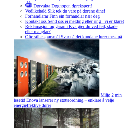
Dørvakta
Døgnopen dørekspert!
Vedlikehald
Slik tek du vare på dørene dine!
Forhandlarar
Finn ein forhandlar nær deg
Kontakt oss
Send oss ei melding eller ring - vi er klare!
Reklamasjon og garanti
Kva gjer du ved feil, skade
eller manglar?
Ofte stilte spørsmål
Svar på det kundane lurer mest på
Miljø
2 min
lesetid
Enova lanserer ny støtteordning – enklare å velje
energieffektive dører