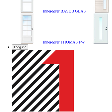
Innerdører
BASE 3 GLAS
Innerdører
THOMAS FW
Logg inn