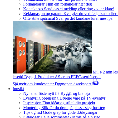
Forhandlarar
Finn ein forhandlar nær deg
Kontakt oss
Send oss ei melding eller ring - vi er klare!
Reklamasjon og garanti
Kva gjer du ved feil, skade eller
Ofte stilte spørsmål
Svar på det kundane lurer mest på
Miljø
2 min le
lesetid
Bygg 1 Produkter AS er no PEFC-sertifiserte!
Sjå meir om kundesenter
Døgnopen dørekspert
Innsikt
Nyheiter
Siste nytt frå Bygg1 og bransja
Eventyrlig oppussing
Dørene våre på TV-eventyr
Inspirasjon
Finn idéar og stil til ditt prosjekt
Montering
Slik får du døra på plass - steg for steg
Tips og råd
Gode grep for gode dørløysingar
Katalogar
Heile sortimentet - samla på ein stad