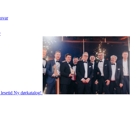
nsvar
r
 lesetid
Ny dørkatalog!