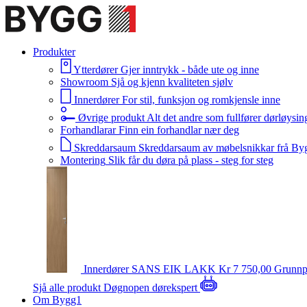
Produkter
Ytterdører
Gjer inntrykk - både ute og inne
Showroom
Sjå og kjenn kvaliteten sjølv
Innerdører
For stil, funksjon og romkjensle inne
Øvrige produkt
Alt det andre som fullfører dørløysin
Forhandlarar
Finn ein forhandlar nær deg
Skreddarsaum
Skreddarsaum av møbelsnikkar frå By
Montering
Slik får du døra på plass - steg for steg
Innerdører
SANS EIK LAKK
Kr 7 750,00
Grunnp
Sjå alle produkt
Døgnopen dørekspert
Om Bygg1