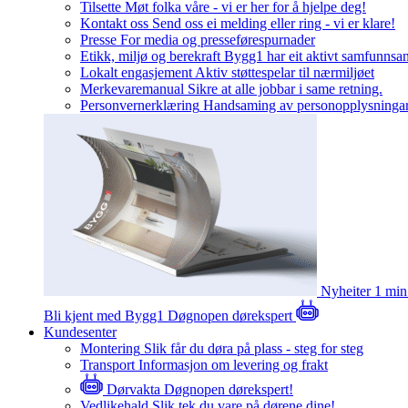
Tilsette
Møt folka våre - vi er her for å hjelpe deg!
Kontakt oss
Send oss ei melding eller ring - vi er klare!
Presse
For media og presseførespurnader
Etikk, miljø og berekraft
Bygg1 har eit aktivt samfunnsa
Lokalt engasjement
Aktiv støttespelar til nærmiljøet
Merkevaremanual
Sikre at alle jobbar i same retning.
Personvernerklæring
Handsaming av personopplysninga
Nyheiter
1 min
Bli kjent med Bygg1
Døgnopen dørekspert
Kundesenter
Montering
Slik får du døra på plass - steg for steg
Transport
Informasjon om levering og frakt
Dørvakta
Døgnopen dørekspert!
Vedlikehald
Slik tek du vare på dørene dine!