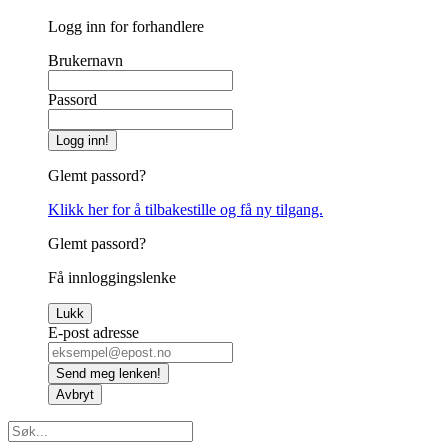
Logg inn for forhandlere
Brukernavn
Passord
Logg inn!
Glemt passord?
Klikk her for å tilbakestille og få ny tilgang.
Glemt passord?
Få innloggingslenke
Lukk
E-post adresse
Send meg lenken!
Avbryt