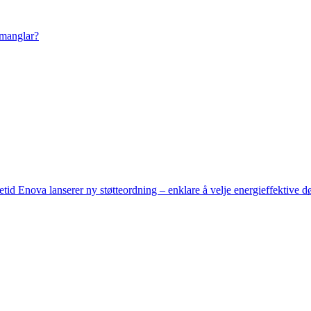
 manglar?
setid
Enova lanserer ny støtteordning – enklare å velje energieffektive d