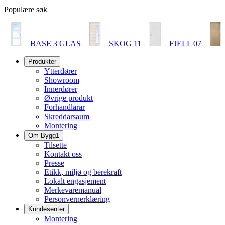
Populære søk
BASE 3 GLAS
SKOG 11
FJELL 07
Produkter
Ytterdører
Showroom
Innerdører
Øvrige produkt
Forhandlarar
Skreddarsaum
Montering
Om Bygg1
Tilsette
Kontakt oss
Presse
Etikk, miljø og berekraft
Lokalt engasjement
Merkevaremanual
Personvernerklæring
Kundesenter
Montering