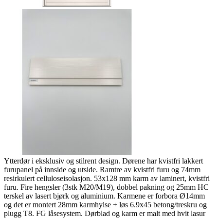
Ytterdør i eksklusiv og stilrent design. Dørene har kvistfri lakkert
furupanel på innside og utside. Ramtre av kvistfri furu og 74mm
resirkulert celluloseisolasjon. 53x128 mm karm av laminert, kvistfri
furu. Fire hengsler (3stk M20/M19), dobbel pakning og 25mm HC
terskel av lasert bjørk og aluminium. Karmene er forbora Ø14mm
og det er montert 28mm karmhylse + løs 6.9x45 betong/treskru og
plugg T8. FG låsesystem. Dørblad og karm er malt med hvit lasur