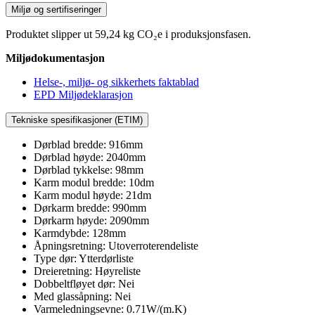
Miljø og sertifiseringer
Produktet slipper ut 59,24 kg CO₂e i produksjonsfasen.
Miljødokumentasjon
Helse-, miljø- og sikkerhets faktablad
EPD Miljødeklarasjon
Tekniske spesifikasjoner (ETIM)
Dørblad bredde: 916mm
Dørblad høyde: 2040mm
Dørblad tykkelse: 98mm
Karm modul bredde: 10dm
Karm modul høyde: 21dm
Dørkarm bredde: 990mm
Dørkarm høyde: 2090mm
Karmdybde: 128mm
Åpningsretning: Utoverroterendeliste
Type dør: Ytterdørliste
Dreieretning: Høyreliste
Dobbeltfløyet dør: Nei
Med glassåpning: Nei
Varmeledningsevne: 0.71W/(m.K)