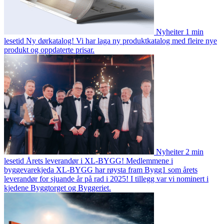
Nyheiter
1 min
lesetid
Ny dørkatalog!
Vi har laga ny produktkatalog med fleire nye
produkt og oppdaterte prisar.
Nyheiter
2 min
lesetid
Årets leverandør i XL-BYGG!
Medlemmene i
byggevarekjeda XL-BYGG har røysta fram Bygg1 som årets
leverandør for sjuande år på rad i 2025! I tillegg var vi nominert i
kjedene Byggtorget og Byggeriet.