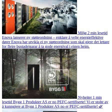
Miljø
2 min lesetid
Enova lanserer ny støtteordning – enklare å velje energieffektive
dører
Enova har utvikla ei ny støtteordning som skal gjere det lettare
for fleire bustadeigarar å ta gode energival i eigen heim.
Nyheiter
1 min
lesetid
Bygg 1 Produkter AS er no PEFC-sertifiserte!
Vi er stolte av
å kunngjere at Bygg 1 Produkter AS no er PEFC-sertifiserte! 🌿