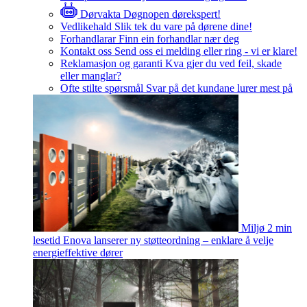
Dørvakta
Døgnopen dørekspert!
Vedlikehald
Slik tek du vare på dørene dine!
Forhandlarar
Finn ein forhandlar nær deg
Kontakt oss
Send oss ei melding eller ring - vi er klare!
Reklamasjon og garanti
Kva gjer du ved feil, skade
eller manglar?
Ofte stilte spørsmål
Svar på det kundane lurer mest på
Miljø
2 min
lesetid
Enova lanserer ny støtteordning – enklare å velje
energieffektive dører