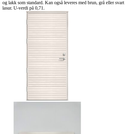
og lakk som standard. Kan også leveres med brun, grå eller svart
lasur. U-verdi på 0,71.