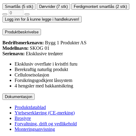
Smartlås (5 stk)
Dørvrider (7 stk)
Ferdigmontert smartlås (2 stk)
Logg inn for å kunne legge i handlekurven!
Produktbeskrivelse
Bedriftsmerkenavn:
Bygg 1 Produkter AS
Modellnavn:
SKOG 01
Serienavn:
Eksklusive tredører
Eksklusiv overflate i kvistfri furu
Berekraftig naturlig produkt
Celluloseisolasjon
Forsikringsgodkjent låssystem
4 hengsler med bakkantsikring
Dokumentasjon
Produktdatablad
Ytelseserklæring (CE-merking)
Brosjyre
Forvaltning, drift og vedlikehold
Monteringsanvisning