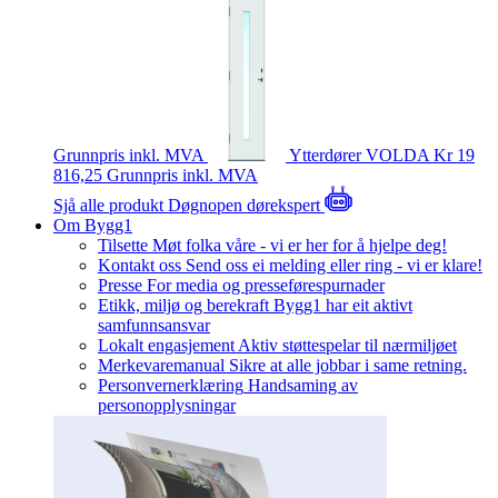
Grunnpris inkl. MVA
Ytterdører
VOLDA
Kr 19
816,25
Grunnpris inkl. MVA
Sjå alle produkt
Døgnopen dørekspert
Om Bygg1
Tilsette
Møt folka våre - vi er her for å hjelpe deg!
Kontakt oss
Send oss ei melding eller ring - vi er klare!
Presse
For media og presseførespurnader
Etikk, miljø og berekraft
Bygg1 har eit aktivt
samfunnsansvar
Lokalt engasjement
Aktiv støttespelar til nærmiljøet
Merkevaremanual
Sikre at alle jobbar i same retning.
Personvernerklæring
Handsaming av
personopplysningar