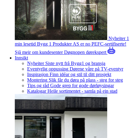
Nyheiter
1
min lesetid
Bygg 1 Produkter AS er no PEFC-sertifiserte!
Sjå meir om kundesenter
Døgnopen dørekspert
Innsikt
Nyheiter
Siste nytt frå Bygg1 og bransja
Eventyrlig oppussing
Dørene våre på TV-eventyr
Inspirasjon
Finn idéar og stil til ditt prosjekt
Montering
Slik får du døra på plass - steg for steg
Tips og råd
Gode grep for gode dørløysingar
Katalogar
Heile sortimentet - samla på ein stad