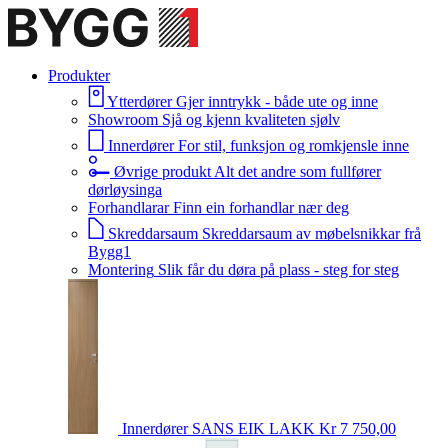
Produkter
Ytterdører
Gjer inntrykk - både ute og inne
Showroom
Sjå og kjenn kvaliteten sjølv
Innerdører
For stil, funksjon og romkjensle inne
Øvrige produkt
Alt det andre som fullfører
dørløysinga
Forhandlarar
Finn ein forhandlar nær deg
Skreddarsaum
Skreddarsaum av møbelsnikkar frå
Bygg1
Montering
Slik får du døra på plass - steg for steg
Innerdører
SANS EIK LAKK
Kr 7 750,00