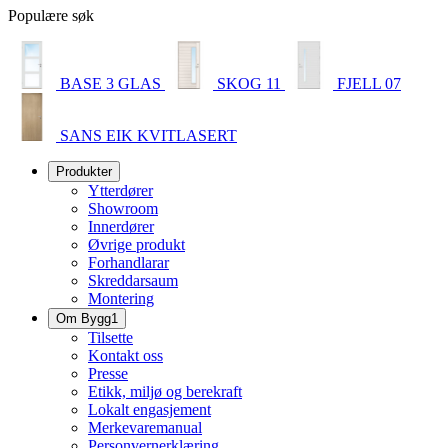
Populære søk
BASE 3 GLAS
SKOG 11
FJELL 07
SANS EIK KVITLASERT
Produkter
Ytterdører
Showroom
Innerdører
Øvrige produkt
Forhandlarar
Skreddarsaum
Montering
Om Bygg1
Tilsette
Kontakt oss
Presse
Etikk, miljø og berekraft
Lokalt engasjement
Merkevaremanual
Personvernerklæring