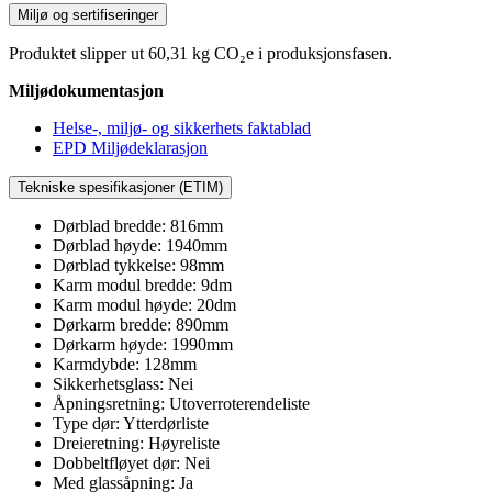
Miljø og sertifiseringer
Produktet slipper ut 60,31 kg CO₂e i produksjonsfasen.
Miljødokumentasjon
Helse-, miljø- og sikkerhets faktablad
EPD Miljødeklarasjon
Tekniske spesifikasjoner (ETIM)
Dørblad bredde: 816mm
Dørblad høyde: 1940mm
Dørblad tykkelse: 98mm
Karm modul bredde: 9dm
Karm modul høyde: 20dm
Dørkarm bredde: 890mm
Dørkarm høyde: 1990mm
Karmdybde: 128mm
Sikkerhetsglass: Nei
Åpningsretning: Utoverroterendeliste
Type dør: Ytterdørliste
Dreieretning: Høyreliste
Dobbeltfløyet dør: Nei
Med glassåpning: Ja