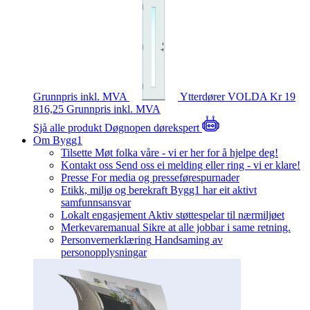
Grunnpris inkl. MVA
Ytterdører
VOLDA
Kr 19
816,25
Grunnpris inkl. MVA
Sjå alle produkt
Døgnopen dørekspert
Om Bygg1
Tilsette
Møt folka våre - vi er her for å hjelpe deg!
Kontakt oss
Send oss ei melding eller ring - vi er klare!
Presse
For media og presseførespurnader
Etikk, miljø og berekraft
Bygg1 har eit aktivt
samfunnsansvar
Lokalt engasjement
Aktiv støttespelar til nærmiljøet
Merkevaremanual
Sikre at alle jobbar i same retning.
Personvernerklæring
Handsaming av
personopplysningar