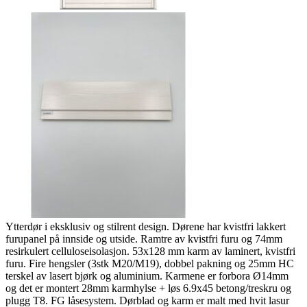
Ytterdør i eksklusiv og stilrent design. Dørene har kvistfri lakkert
furupanel på innside og utside. Ramtre av kvistfri furu og 74mm
resirkulert celluloseisolasjon. 53x128 mm karm av laminert, kvistfri
furu. Fire hengsler (3stk M20/M19), dobbel pakning og 25mm HC
terskel av lasert bjørk og aluminium. Karmene er forbora Ø14mm
og det er montert 28mm karmhylse + løs 6.9x45 betong/treskru og
plugg T8. FG låsesystem. Dørblad og karm er malt med hvit lasur