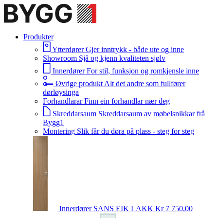
Produkter
Ytterdører
Gjer inntrykk - både ute og inne
Showroom
Sjå og kjenn kvaliteten sjølv
Innerdører
For stil, funksjon og romkjensle inne
Øvrige produkt
Alt det andre som fullfører
dørløysinga
Forhandlarar
Finn ein forhandlar nær deg
Skreddarsaum
Skreddarsaum av møbelsnikkar frå
Bygg1
Montering
Slik får du døra på plass - steg for steg
Innerdører
SANS EIK LAKK
Kr 7 750,00