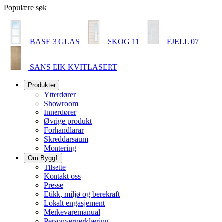
Populære søk
BASE 3 GLAS
SKOG 11
FJELL 07
SANS EIK KVITLASERT
Produkter
Ytterdører
Showroom
Innerdører
Øvrige produkt
Forhandlarar
Skreddarsaum
Montering
Om Bygg1
Tilsette
Kontakt oss
Presse
Etikk, miljø og berekraft
Lokalt engasjement
Merkevaremanual
Personvernerklæring