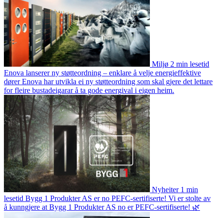
Miljø
2 min lesetid
Enova lanserer ny støtteordning – enklare å velje energieffektive
dører
Enova har utvikla ei ny støtteordning som skal gjere det lettare
for fleire bustadeigarar å ta gode energival i eigen heim.
Nyheiter
1 min
lesetid
Bygg 1 Produkter AS er no PEFC-sertifiserte!
Vi er stolte av
å kunngjere at Bygg 1 Produkter AS no er PEFC-sertifiserte! 🌿