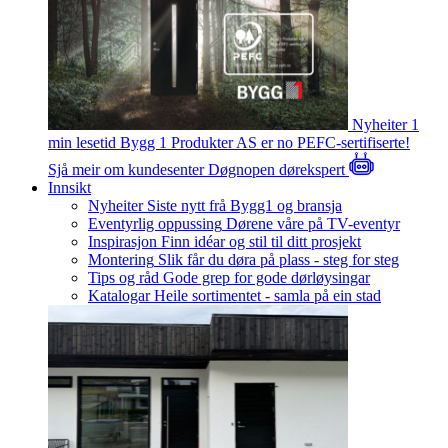
Nyheiter
1
min lesetid
Bygg 1 Produkter AS er no PEFC-sertifiserte!
Sjå meir om kundesenter
Døgnopen dørekspert
Innsikt
Nyheiter
Siste nytt frå Bygg1 og bransja
Eventyrlig oppussing
Dørene våre på TV-eventyr
Inspirasjon
Finn idéar og stil til ditt prosjekt
Montering
Slik får du døra på plass - steg for steg
Tips og råd
Gode grep for gode dørløysingar
Katalogar
Heile sortimentet - samla på ein stad