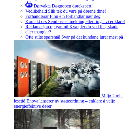
Dørvakta
Døgnopen dørekspert!
Vedlikehald
Slik tek du vare på dørene dine!
Forhandlarar
Finn ein forhandlar nær deg
Kontakt oss
Send oss ei melding eller ring - vi er klare!
Reklamasjon og garanti
Kva gjer du ved feil, skade
eller manglar?
Ofte stilte spørsmål
Svar på det kundane lurer mest på
Miljø
2 min
lesetid
Enova lanserer ny støtteordning – enklare å velje
energieffektive dører