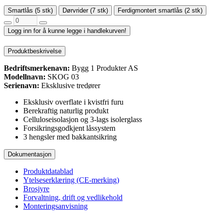
Smartlås (5 stk)
Dørvrider (7 stk)
Ferdigmontert smartlås (2 stk)
Logg inn for å kunne legge i handlekurven!
Produktbeskrivelse
Bedriftsmerkenavn:
Bygg 1 Produkter AS
Modellnavn:
SKOG 03
Serienavn:
Eksklusive tredører
Eksklusiv overflate i kvistfri furu
Berekraftig naturlig produkt
Celluloseisolasjon og 3-lags isolerglass
Forsikringsgodkjent låssystem
3 hengsler med bakkantsikring
Dokumentasjon
Produktdatablad
Ytelseserklæring (CE-merking)
Brosjyre
Forvaltning, drift og vedlikehold
Monteringsanvisning