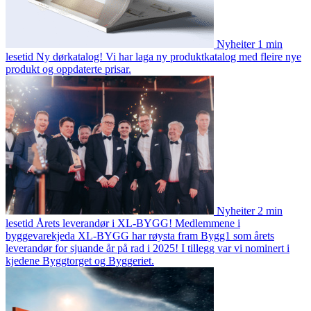
Nyheiter
1 min
lesetid
Ny dørkatalog!
Vi har laga ny produktkatalog med fleire nye
produkt og oppdaterte prisar.
Nyheiter
2 min
lesetid
Årets leverandør i XL-BYGG!
Medlemmene i
byggevarekjeda XL-BYGG har røysta fram Bygg1 som årets
leverandør for sjuande år på rad i 2025! I tillegg var vi nominert i
kjedene Byggtorget og Byggeriet.