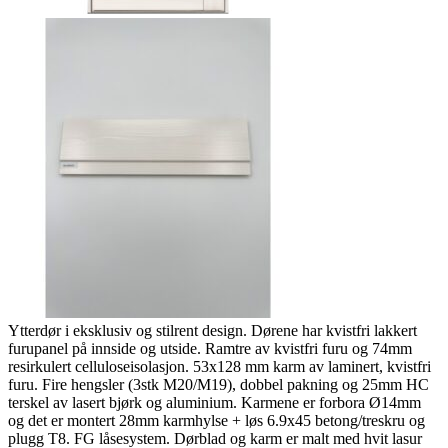
Ytterdør i eksklusiv og stilrent design. Dørene har kvistfri lakkert
furupanel på innside og utside. Ramtre av kvistfri furu og 74mm
resirkulert celluloseisolasjon. 53x128 mm karm av laminert, kvistfri
furu. Fire hengsler (3stk M20/M19), dobbel pakning og 25mm HC
terskel av lasert bjørk og aluminium. Karmene er forbora Ø14mm
og det er montert 28mm karmhylse + løs 6.9x45 betong/treskru og
plugg T8. FG låsesystem. Dørblad og karm er malt med hvit lasur