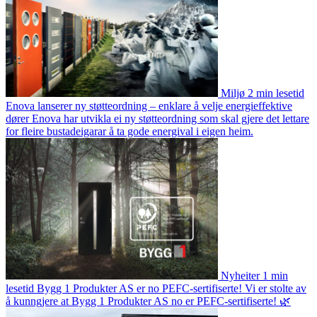
Miljø
2 min lesetid
Enova lanserer ny støtteordning – enklare å velje energieffektive
dører
Enova har utvikla ei ny støtteordning som skal gjere det lettare
for fleire bustadeigarar å ta gode energival i eigen heim.
Nyheiter
1 min
lesetid
Bygg 1 Produkter AS er no PEFC-sertifiserte!
Vi er stolte av
å kunngjere at Bygg 1 Produkter AS no er PEFC-sertifiserte! 🌿