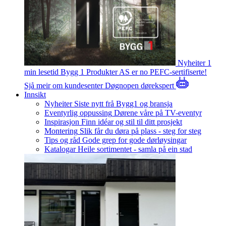
Nyheiter
1
min lesetid
Bygg 1 Produkter AS er no PEFC-sertifiserte!
Sjå meir om kundesenter
Døgnopen dørekspert
Innsikt
Nyheiter
Siste nytt frå Bygg1 og bransja
Eventyrlig oppussing
Dørene våre på TV-eventyr
Inspirasjon
Finn idéar og stil til ditt prosjekt
Montering
Slik får du døra på plass - steg for steg
Tips og råd
Gode grep for gode dørløysingar
Katalogar
Heile sortimentet - samla på ein stad