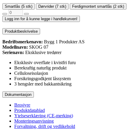
Smartlås (5 stk)
Dørvrider (7 stk)
Ferdigmontert smartlås (2 stk)
Logg inn for å kunne legge i handlekurven!
Produktbeskrivelse
Bedriftsmerkenavn:
Bygg 1 Produkter AS
Modellnavn:
SKOG 07
Serienavn:
Eksklusive tredører
Eksklusiv overflate i kvistfri furu
Berekraftig naturlig produkt
Celluloseisolasjon
Forsikringsgodkjent låssystem
3 hengsler med bakkantsikring
Dokumentasjon
Brosjyre
Produktdatablad
Ytelseserklæring (CE-merking)
Monteringsanvisning
Forvaltning, drift og vedlikehold