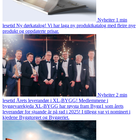
Nyheiter
1 min
lesetid
Ny dørkatalog!
Vi har laga ny produktkatalog med fleire nye
produkt og oppdaterte prisar.
Nyheiter
2 min
lesetid
Årets leverandør i XL-BYGG!
Medlemmene i
byggevarekjeda XL-BYGG har røysta fram Bygg1 som årets
leverandør for sjuande år på rad i 2025! I tillegg var vi nominert i
kjedene Byggtorget og Byggeriet.