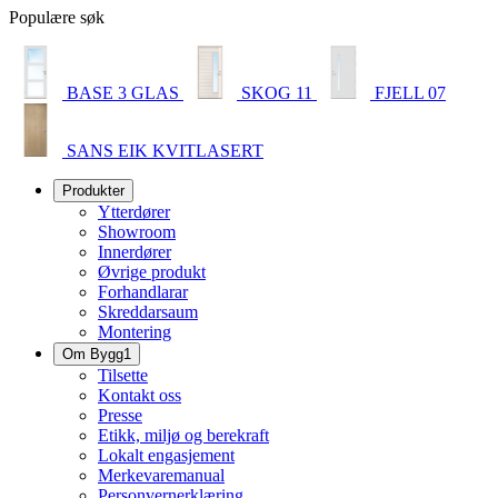
Populære søk
BASE 3 GLAS
SKOG 11
FJELL 07
SANS EIK KVITLASERT
Produkter
Ytterdører
Showroom
Innerdører
Øvrige produkt
Forhandlarar
Skreddarsaum
Montering
Om Bygg1
Tilsette
Kontakt oss
Presse
Etikk, miljø og berekraft
Lokalt engasjement
Merkevaremanual
Personvernerklæring