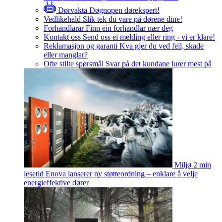
Dørvakta
Døgnopen dørekspert!
Vedlikehald
Slik tek du vare på dørene dine!
Forhandlarar
Finn ein forhandlar nær deg
Kontakt oss
Send oss ei melding eller ring - vi er klare!
Reklamasjon og garanti
Kva gjer du ved feil, skade
eller manglar?
Ofte stilte spørsmål
Svar på det kundane lurer mest på
Miljø
2 min
lesetid
Enova lanserer ny støtteordning – enklare å velje
energieffektive dører