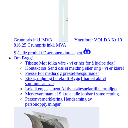
Grunnpris inkl. MVA
Ytterdører
VOLDA
Kr 19
816,25
Grunnpris inkl. MVA
Sjå alle produkt
Døgnopen dørekspert
Om Bygg1
Tilsette
Møt folka våre - vi er her for å hjelpe deg!
Kontakt oss
Send oss ei melding eller ring - vi er klare!
Presse
For media og presseførespurnader
Etikk, miljø og berekraft
Bygg1 har eit aktivt
samfunnsansvar
Lokalt engasjement
Aktiv støttespelar til nærmiljøet
Merkevaremanual
Sikre at alle jobbar i same retning.
Personvernerklæring
Handsaming av
personopplysningar