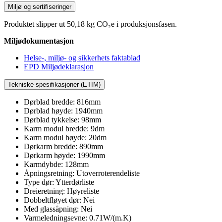
Miljø og sertifiseringer
Produktet slipper ut 50,18 kg CO₂e i produksjonsfasen.
Miljødokumentasjon
Helse-, miljø- og sikkerhets faktablad
EPD Miljødeklarasjon
Tekniske spesifikasjoner (ETIM)
Dørblad bredde: 816mm
Dørblad høyde: 1940mm
Dørblad tykkelse: 98mm
Karm modul bredde: 9dm
Karm modul høyde: 20dm
Dørkarm bredde: 890mm
Dørkarm høyde: 1990mm
Karmdybde: 128mm
Åpningsretning: Utoverroterendeliste
Type dør: Ytterdørliste
Dreieretning: Høyreliste
Dobbeltfløyet dør: Nei
Med glassåpning: Nei
Varmeledningsevne: 0.71W/(m.K)