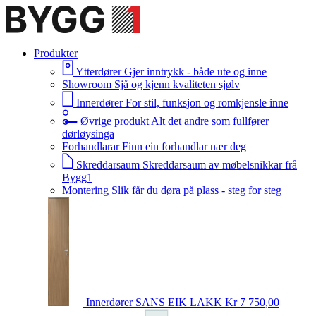
Produkter
Ytterdører
Gjer inntrykk - både ute og inne
Showroom
Sjå og kjenn kvaliteten sjølv
Innerdører
For stil, funksjon og romkjensle inne
Øvrige produkt
Alt det andre som fullfører
dørløysinga
Forhandlarar
Finn ein forhandlar nær deg
Skreddarsaum
Skreddarsaum av møbelsnikkar frå
Bygg1
Montering
Slik får du døra på plass - steg for steg
Innerdører
SANS EIK LAKK
Kr 7 750,00