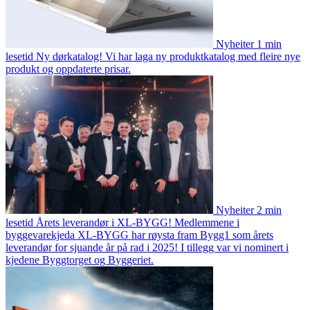
Nyheiter
1 min
lesetid
Ny dørkatalog!
Vi har laga ny produktkatalog med fleire nye
produkt og oppdaterte prisar.
Nyheiter
2 min
lesetid
Årets leverandør i XL-BYGG!
Medlemmene i
byggevarekjeda XL-BYGG har røysta fram Bygg1 som årets
leverandør for sjuande år på rad i 2025! I tillegg var vi nominert i
kjedene Byggtorget og Byggeriet.