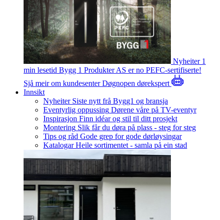
Nyheiter
1
min lesetid
Bygg 1 Produkter AS er no PEFC-sertifiserte!
Sjå meir om kundesenter
Døgnopen dørekspert
Innsikt
Nyheiter
Siste nytt frå Bygg1 og bransja
Eventyrlig oppussing
Dørene våre på TV-eventyr
Inspirasjon
Finn idéar og stil til ditt prosjekt
Montering
Slik får du døra på plass - steg for steg
Tips og råd
Gode grep for gode dørløysingar
Katalogar
Heile sortimentet - samla på ein stad