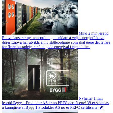
Miljø
2 min lesetid
Enova lanserer ny støtteordning – enklare å velje energieffektive
dører
Enova har utvikla ei ny støtteordning som skal gjere det lettare
for fleire bustadeigarar å ta gode energival i eigen heim.
Nyheiter
1 min
lesetid
Bygg 1 Produkter AS er no PEFC-sertifiserte!
Vi er stolte av
å kunngjere at Bygg 1 Produkter AS no er PEFC-sertifiserte! 🌿