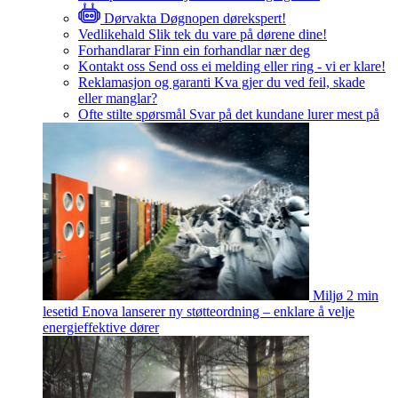
Dørvakta
Døgnopen dørekspert!
Vedlikehald
Slik tek du vare på dørene dine!
Forhandlarar
Finn ein forhandlar nær deg
Kontakt oss
Send oss ei melding eller ring - vi er klare!
Reklamasjon og garanti
Kva gjer du ved feil, skade
eller manglar?
Ofte stilte spørsmål
Svar på det kundane lurer mest på
Miljø
2 min
lesetid
Enova lanserer ny støtteordning – enklare å velje
energieffektive dører