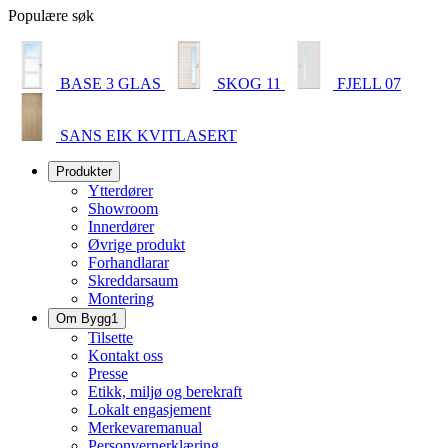
Populære søk
BASE 3 GLAS
SKOG 11
FJELL 07
SANS EIK KVITLASERT
Produkter
Ytterdører
Showroom
Innerdører
Øvrige produkt
Forhandlarar
Skreddarsaum
Montering
Om Bygg1
Tilsette
Kontakt oss
Presse
Etikk, miljø og berekraft
Lokalt engasjement
Merkevaremanual
Personvernerklæring