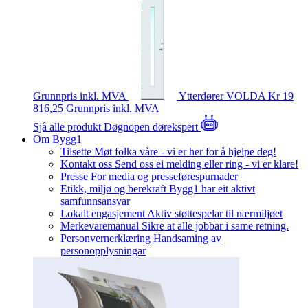
Grunnpris inkl. MVA
Ytterdører
VOLDA
Kr 19
816,25
Grunnpris inkl. MVA
Sjå alle produkt
Døgnopen dørekspert
Om Bygg1
Tilsette
Møt folka våre - vi er her for å hjelpe deg!
Kontakt oss
Send oss ei melding eller ring - vi er klare!
Presse
For media og presseførespurnader
Etikk, miljø og berekraft
Bygg1 har eit aktivt
samfunnsansvar
Lokalt engasjement
Aktiv støttespelar til nærmiljøet
Merkevaremanual
Sikre at alle jobbar i same retning.
Personvernerklæring
Handsaming av
personopplysningar