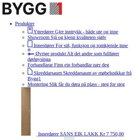
Produkter
Ytterdører
Gjer inntrykk - både ute og inne
Showroom
Sjå og kjenn kvaliteten sjølv
Innerdører
For stil, funksjon og romkjensle inne
Øvrige produkt
Alt det andre som fullfører
dørløysinga
Forhandlarar
Finn ein forhandlar nær deg
Skreddarsaum
Skreddarsaum av møbelsnikkar frå
Bygg1
Montering
Slik får du døra på plass - steg for steg
Innerdører
SANS EIK LAKK
Kr 7 750,00