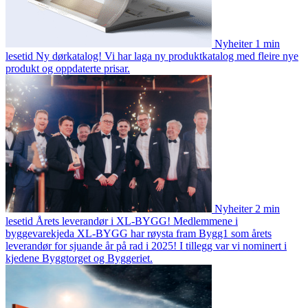
Nyheiter
1 min
lesetid
Ny dørkatalog!
Vi har laga ny produktkatalog med fleire nye
produkt og oppdaterte prisar.
Nyheiter
2 min
lesetid
Årets leverandør i XL-BYGG!
Medlemmene i
byggevarekjeda XL-BYGG har røysta fram Bygg1 som årets
leverandør for sjuande år på rad i 2025! I tillegg var vi nominert i
kjedene Byggtorget og Byggeriet.