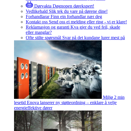
Dørvakta
Døgnopen dørekspert!
Vedlikehald
Slik tek du vare på dørene dine!
Forhandlarar
Finn ein forhandlar nær deg
Kontakt oss
Send oss ei melding eller ring - vi er klare!
Reklamasjon og garanti
Kva gjer du ved feil, skade
eller manglar?
Ofte stilte spørsmål
Svar på det kundane lurer mest på
Miljø
2 min
lesetid
Enova lanserer ny støtteordning – enklare å velje
energieffektive dører