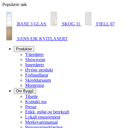
Populære søk
BASE 3 GLAS
SKOG 11
FJELL 07
SANS EIK KVITLASERT
Produkter
Ytterdører
Showroom
Innerdører
Øvrige produkt
Forhandlarar
Skreddarsaum
Montering
Om Bygg1
Tilsette
Kontakt oss
Presse
Etikk, miljø og berekraft
Lokalt engasjement
Merkevaremanual
Personvernerklæring