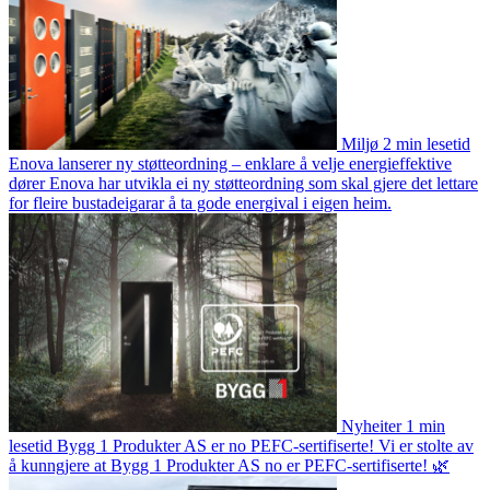
Miljø
2 min lesetid
Enova lanserer ny støtteordning – enklare å velje energieffektive
dører
Enova har utvikla ei ny støtteordning som skal gjere det lettare
for fleire bustadeigarar å ta gode energival i eigen heim.
Nyheiter
1 min
lesetid
Bygg 1 Produkter AS er no PEFC-sertifiserte!
Vi er stolte av
å kunngjere at Bygg 1 Produkter AS no er PEFC-sertifiserte! 🌿