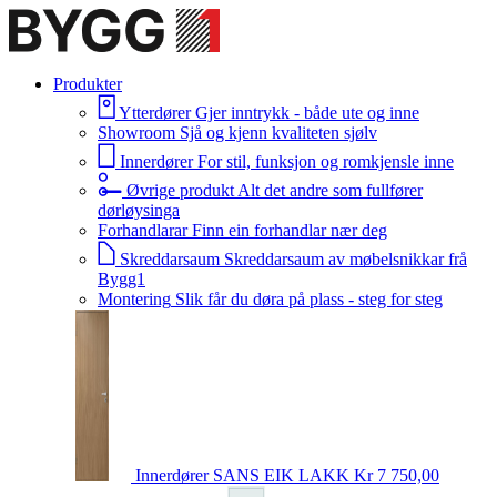
Produkter
Ytterdører
Gjer inntrykk - både ute og inne
Showroom
Sjå og kjenn kvaliteten sjølv
Innerdører
For stil, funksjon og romkjensle inne
Øvrige produkt
Alt det andre som fullfører
dørløysinga
Forhandlarar
Finn ein forhandlar nær deg
Skreddarsaum
Skreddarsaum av møbelsnikkar frå
Bygg1
Montering
Slik får du døra på plass - steg for steg
Innerdører
SANS EIK LAKK
Kr 7 750,00