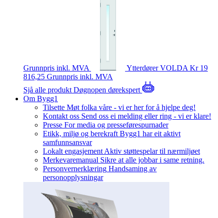
Grunnpris inkl. MVA
Ytterdører
VOLDA
Kr 19
816,25
Grunnpris inkl. MVA
Sjå alle produkt
Døgnopen dørekspert
Om Bygg1
Tilsette
Møt folka våre - vi er her for å hjelpe deg!
Kontakt oss
Send oss ei melding eller ring - vi er klare!
Presse
For media og presseførespurnader
Etikk, miljø og berekraft
Bygg1 har eit aktivt
samfunnsansvar
Lokalt engasjement
Aktiv støttespelar til nærmiljøet
Merkevaremanual
Sikre at alle jobbar i same retning.
Personvernerklæring
Handsaming av
personopplysningar