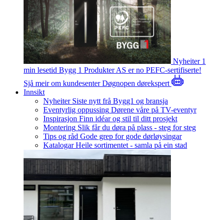
Nyheiter
1
min lesetid
Bygg 1 Produkter AS er no PEFC-sertifiserte!
Sjå meir om kundesenter
Døgnopen dørekspert
Innsikt
Nyheiter
Siste nytt frå Bygg1 og bransja
Eventyrlig oppussing
Dørene våre på TV-eventyr
Inspirasjon
Finn idéar og stil til ditt prosjekt
Montering
Slik får du døra på plass - steg for steg
Tips og råd
Gode grep for gode dørløysingar
Katalogar
Heile sortimentet - samla på ein stad