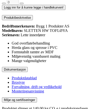
Logg inn for å kunne legge i handlekurven!
Produktbeskrivelse
Bedriftsmerkenavn:
Bygg 1 Produkter AS
Modellnavn:
SLETTEN HW TOFLØYA
Serienavn:
Lette innerdører
God overflatebehandling
Herda glass og sprosse i PVC
Formstabilt ramtre av MDF
Miljøvennlig vannbasert maling
Mange valgmuligheter
Dokumentasjon
Produktdatablad
Brosjyre
Forvaltning, drift og vedlikehold
Monteringsanvisning
Miljø og sertifiseringer
Produktet slipper ut 140,00 kg CO₂e i produksjonsfasen.