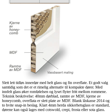
Slett lett tidløs innerdør med helt glass og fin overflate. Et godt valg
samtidig som det er et rimelig alternativ til kompakte dører. Med
innfelt glass øker romfølelsen og lyset flyter fritt mellom rommene.
Teknisk beskrivelse: 40mm dørblad, ramtre av MDF, kjerne av
honeycomb, overflata er slett plate av MDF. Blank låskasse 2014 og
to hvite snap-in beslag. Klart 4mm herda sikkerhetsglass er standard,
dørene kan også lages med cotswold, crepi, frosta eller sota glass.