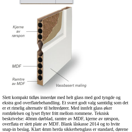
Slett kompakt tidløs innerdør med helt glass med god tyngde og
ekstra god overflatebehandling. Et svært godt valg samtidig som det
er et rimelig alternativ til heltredører. Med innfelt glass øker
romfølelsen og lyset flyter fritt mellom rommene. Teknisk
beskrivelse: 40mm dørblad, ramtre av MDF, kjerne av rørspon,
overflata er slett plate av MDF. Blank låskasse 2014 og to hvite
snap-in beslag. Klart 4mm herda sikkerhetsglass er standard, dørene