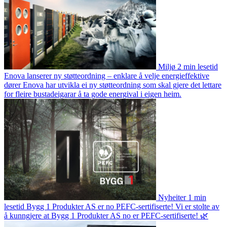
Miljø
2 min lesetid
Enova lanserer ny støtteordning – enklare å velje energieffektive
dører
Enova har utvikla ei ny støtteordning som skal gjere det lettare
for fleire bustadeigarar å ta gode energival i eigen heim.
Nyheiter
1 min
lesetid
Bygg 1 Produkter AS er no PEFC-sertifiserte!
Vi er stolte av
å kunngjere at Bygg 1 Produkter AS no er PEFC-sertifiserte! 🌿