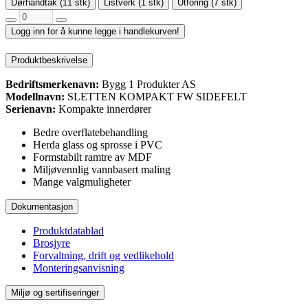
Dørhåndtak (11 stk)
Listverk (1 stk)
Utforing (7 stk)
Logg inn for å kunne legge i handlekurven!
Produktbeskrivelse
Bedriftsmerkenavn:
Bygg 1 Produkter AS
Modellnavn:
SLETTEN KOMPAKT FW SIDEFELT
Serienavn:
Kompakte innerdører
Bedre overflatebehandling
Herda glass og sprosse i PVC
Formstabilt ramtre av MDF
Miljøvennlig vannbasert maling
Mange valgmuligheter
Dokumentasjon
Produktdatablad
Brosjyre
Forvaltning, drift og vedlikehold
Monteringsanvisning
Miljø og sertifiseringer