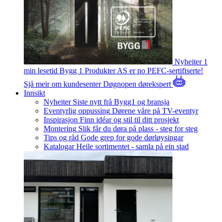
Nyheiter
1
min lesetid
Bygg 1 Produkter AS er no PEFC-sertifiserte!
Sjå meir om kundesenter
Døgnopen dørekspert
Innsikt
Nyheiter
Siste nytt frå Bygg1 og bransja
Eventyrlig oppussing
Dørene våre på TV-eventyr
Inspirasjon
Finn idéar og stil til ditt prosjekt
Montering
Slik får du døra på plass - steg for steg
Tips og råd
Gode grep for gode dørløysingar
Katalogar
Heile sortimentet - samla på ein stad