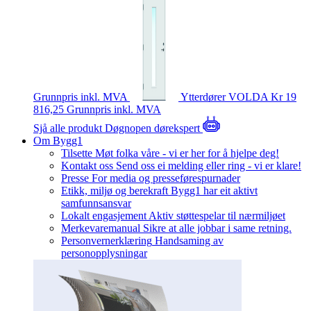
Grunnpris inkl. MVA
Ytterdører
VOLDA
Kr 19
816,25
Grunnpris inkl. MVA
Sjå alle produkt
Døgnopen dørekspert
Om Bygg1
Tilsette
Møt folka våre - vi er her for å hjelpe deg!
Kontakt oss
Send oss ei melding eller ring - vi er klare!
Presse
For media og presseførespurnader
Etikk, miljø og berekraft
Bygg1 har eit aktivt
samfunnsansvar
Lokalt engasjement
Aktiv støttespelar til nærmiljøet
Merkevaremanual
Sikre at alle jobbar i same retning.
Personvernerklæring
Handsaming av
personopplysningar