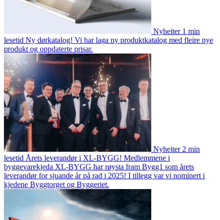
Nyheiter
1 min
lesetid
Ny dørkatalog!
Vi har laga ny produktkatalog med fleire nye
produkt og oppdaterte prisar.
Nyheiter
2 min
lesetid
Årets leverandør i XL-BYGG!
Medlemmene i
byggevarekjeda XL-BYGG har røysta fram Bygg1 som årets
leverandør for sjuande år på rad i 2025! I tillegg var vi nominert i
kjedene Byggtorget og Byggeriet.