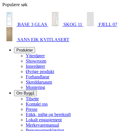
Populære søk
BASE 3 GLAS
SKOG 11
FJELL 07
SANS EIK KVITLASERT
Produkter
Ytterdører
Showroom
Innerdører
Øvrige produkt
Forhandlarar
Skreddarsaum
Montering
Om Bygg1
Tilsette
Kontakt oss
Presse
Etikk, miljø og berekraft
Lokalt engasjement
Merkevaremanual
Personvernerklæring