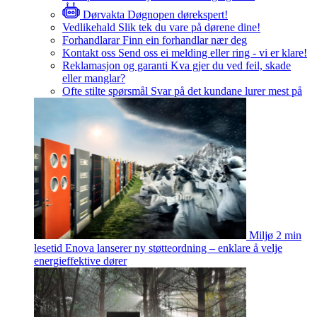
Dørvakta
Døgnopen dørekspert!
Vedlikehald
Slik tek du vare på dørene dine!
Forhandlarar
Finn ein forhandlar nær deg
Kontakt oss
Send oss ei melding eller ring - vi er klare!
Reklamasjon og garanti
Kva gjer du ved feil, skade
eller manglar?
Ofte stilte spørsmål
Svar på det kundane lurer mest på
Miljø
2 min
lesetid
Enova lanserer ny støtteordning – enklare å velje
energieffektive dører