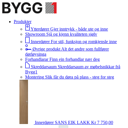
Produkter
Ytterdører
Gjer inntrykk - både ute og inne
Showroom
Sjå og kjenn kvaliteten sjølv
Innerdører
For stil, funksjon og romkjensle inne
Øvrige produkt
Alt det andre som fullfører
dørløysinga
Forhandlarar
Finn ein forhandlar nær deg
Skreddarsaum
Skreddarsaum av møbelsnikkar frå
Bygg1
Montering
Slik får du døra på plass - steg for steg
Innerdører
SANS EIK LAKK
Kr 7 750,00