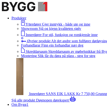
Produkter
Ytterdører
Gjer inntrykk - både ute og inne
Showroom
Sjå og kjenn kvaliteten sjølv
Innerdører
For stil, funksjon og romkjensle inne
Øvrige produkt
Alt det andre som fullfører dørløysin
Forhandlarar
Finn ein forhandlar nær deg
Skreddarsaum
Skreddarsaum av møbelsnikkar frå By
Montering
Slik får du døra på plass - steg for steg
Innerdører
SANS EIK LAKK
Kr 7 750,00
Grunnp
Sjå alle produkt
Døgnopen dørekspert
Om Bygg1