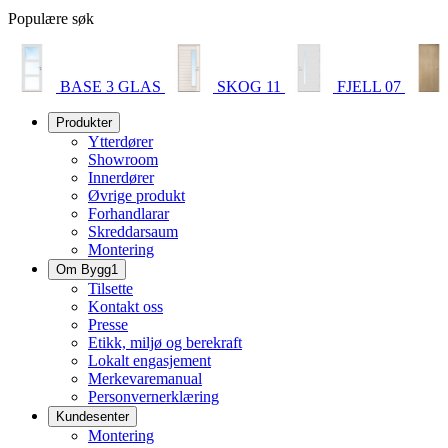
Populære søk
BASE 3 GLAS
SKOG 11
FJELL 07
Produkter
Ytterdører
Showroom
Innerdører
Øvrige produkt
Forhandlarar
Skreddarsaum
Montering
Om Bygg1
Tilsette
Kontakt oss
Presse
Etikk, miljø og berekraft
Lokalt engasjement
Merkevaremanual
Personvernerklæring
Kundesenter
Montering