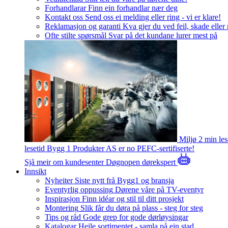
Forhandlarar
Finn ein forhandlar nær deg
Kontakt oss
Send oss ei melding eller ring - vi er klare!
Reklamasjon og garanti
Kva gjer du ved feil, skade eller
Ofte stilte spørsmål
Svar på det kundane lurer mest på
Miljø
2 min le
lesetid
Bygg 1 Produkter AS er no PEFC-sertifiserte!
Sjå meir om kundesenter
Døgnopen dørekspert
Innsikt
Nyheiter
Siste nytt frå Bygg1 og bransja
Eventyrlig oppussing
Dørene våre på TV-eventyr
Inspirasjon
Finn idéar og stil til ditt prosjekt
Montering
Slik får du døra på plass - steg for steg
Tips og råd
Gode grep for gode dørløysingar
Katalogar
Heile sortimentet - samla på ein stad