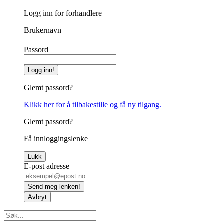
Logg inn for forhandlere
Brukernavn
Passord
Logg inn!
Glemt passord?
Klikk her for å tilbakestille og få ny tilgang.
Glemt passord?
Få innloggingslenke
Lukk
E-post adresse
Send meg lenken!
Avbryt