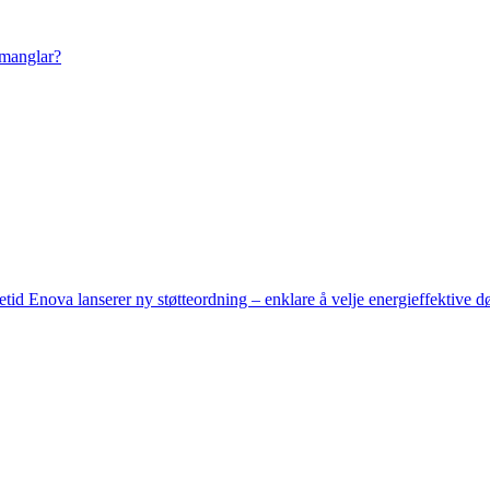
 manglar?
setid
Enova lanserer ny støtteordning – enklare å velje energieffektive d