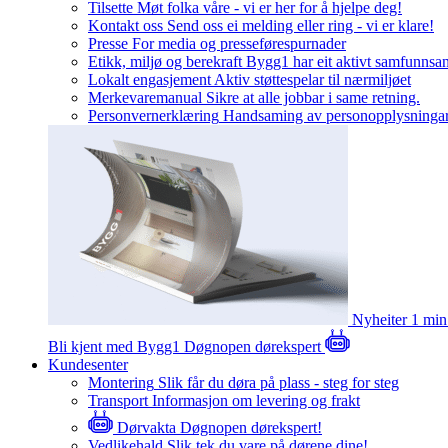
Tilsette
Møt folka våre - vi er her for å hjelpe deg!
Kontakt oss
Send oss ei melding eller ring - vi er klare!
Presse
For media og presseførespurnader
Etikk, miljø og berekraft
Bygg1 har eit aktivt samfunnsa
Lokalt engasjement
Aktiv støttespelar til nærmiljøet
Merkevaremanual
Sikre at alle jobbar i same retning.
Personvernerklæring
Handsaming av personopplysninga
Nyheiter
1 min
Bli kjent med Bygg1
Døgnopen dørekspert
Kundesenter
Montering
Slik får du døra på plass - steg for steg
Transport
Informasjon om levering og frakt
Dørvakta
Døgnopen dørekspert!
Vedlikehald
Slik tek du vare på dørene dine!