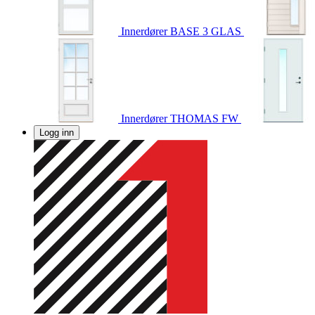
Innerdører
BASE 3 GLAS
Innerdører
THOMAS FW
Logg inn