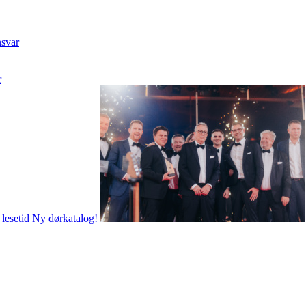
nsvar
r
 lesetid
Ny dørkatalog!