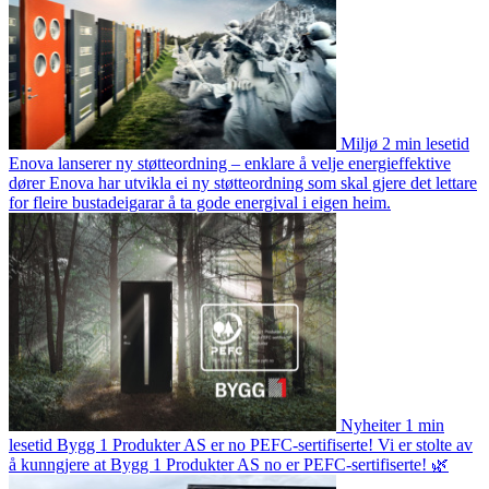
Miljø
2 min lesetid
Enova lanserer ny støtteordning – enklare å velje energieffektive
dører
Enova har utvikla ei ny støtteordning som skal gjere det lettare
for fleire bustadeigarar å ta gode energival i eigen heim.
Nyheiter
1 min
lesetid
Bygg 1 Produkter AS er no PEFC-sertifiserte!
Vi er stolte av
å kunngjere at Bygg 1 Produkter AS no er PEFC-sertifiserte! 🌿