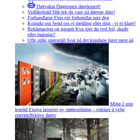
Dørvakta
Døgnopen dørekspert!
Vedlikehald
Slik tek du vare på dørene dine!
Forhandlarar
Finn ein forhandlar nær deg
Kontakt oss
Send oss ei melding eller ring - vi er klare!
Reklamasjon og garanti
Kva gjer du ved feil, skade
eller manglar?
Ofte stilte spørsmål
Svar på det kundane lurer mest på
Miljø
2 min
lesetid
Enova lanserer ny støtteordning – enklare å velje
energieffektive dører