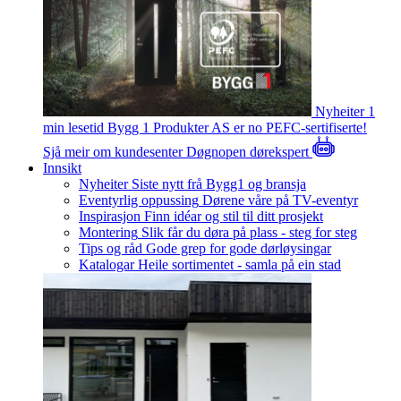
Nyheiter
1
min lesetid
Bygg 1 Produkter AS er no PEFC-sertifiserte!
Sjå meir om kundesenter
Døgnopen dørekspert
Innsikt
Nyheiter
Siste nytt frå Bygg1 og bransja
Eventyrlig oppussing
Dørene våre på TV-eventyr
Inspirasjon
Finn idéar og stil til ditt prosjekt
Montering
Slik får du døra på plass - steg for steg
Tips og råd
Gode grep for gode dørløysingar
Katalogar
Heile sortimentet - samla på ein stad