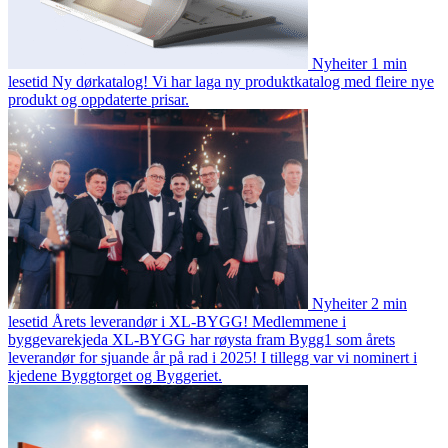
Nyheiter
1 min
lesetid
Ny dørkatalog!
Vi har laga ny produktkatalog med fleire nye
produkt og oppdaterte prisar.
Nyheiter
2 min
lesetid
Årets leverandør i XL-BYGG!
Medlemmene i
byggevarekjeda XL-BYGG har røysta fram Bygg1 som årets
leverandør for sjuande år på rad i 2025! I tillegg var vi nominert i
kjedene Byggtorget og Byggeriet.