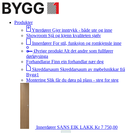
Produkter
Ytterdører
Gjer inntrykk - både ute og inne
Showroom
Sjå og kjenn kvaliteten sjølv
Innerdører
For stil, funksjon og romkjensle inne
Øvrige produkt
Alt det andre som fullfører
dørløysinga
Forhandlarar
Finn ein forhandlar nær deg
Skreddarsaum
Skreddarsaum av møbelsnikkar frå
Bygg1
Montering
Slik får du døra på plass - steg for steg
Innerdører
SANS EIK LAKK
Kr 7 750,00