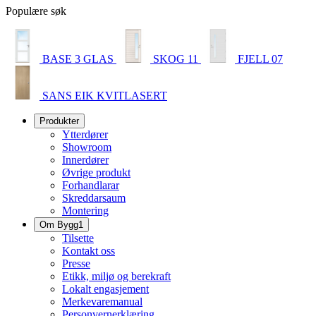
Populære søk
BASE 3 GLAS
SKOG 11
FJELL 07
SANS EIK KVITLASERT
Produkter
Ytterdører
Showroom
Innerdører
Øvrige produkt
Forhandlarar
Skreddarsaum
Montering
Om Bygg1
Tilsette
Kontakt oss
Presse
Etikk, miljø og berekraft
Lokalt engasjement
Merkevaremanual
Personvernerklæring