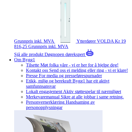
Grunnpris inkl. MVA
Ytterdører
VOLDA
Kr 19
816,25
Grunnpris inkl. MVA
Sjå alle produkt
Døgnopen dørekspert
Om Bygg1
Tilsette
Møt folka våre - vi er her for å hjelpe deg!
Kontakt oss
Send oss ei melding eller ring - vi er klare!
Presse
For media og presseførespurnader
Etikk, miljø og berekraft
Bygg1 har eit aktivt
samfunnsansvar
Lokalt engasjement
Aktiv støttespelar til nærmiljøet
Merkevaremanual
Sikre at alle jobbar i same retning.
Personvernerklæring
Handsaming av
personopplysningar