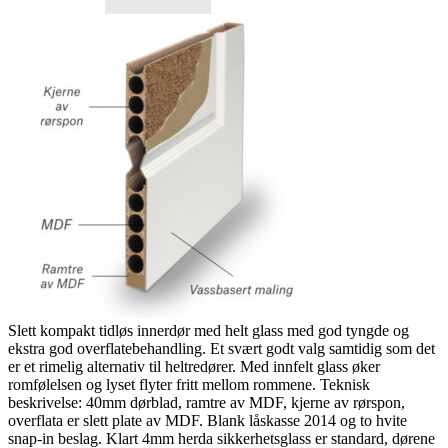
Slett kompakt tidløs innerdør med helt glass med god tyngde og
ekstra god overflatebehandling. Et svært godt valg samtidig som det
er et rimelig alternativ til heltredører. Med innfelt glass øker
romfølelsen og lyset flyter fritt mellom rommene. Teknisk
beskrivelse: 40mm dørblad, ramtre av MDF, kjerne av rørspon,
overflata er slett plate av MDF. Blank låskasse 2014 og to hvite
snap-in beslag. Klart 4mm herda sikkerhetsglass er standard, dørene