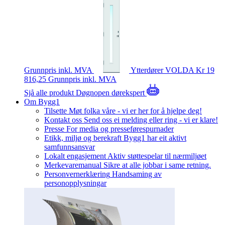
Grunnpris inkl. MVA
Ytterdører
VOLDA
Kr 19
816,25
Grunnpris inkl. MVA
Sjå alle produkt
Døgnopen dørekspert
Om Bygg1
Tilsette
Møt folka våre - vi er her for å hjelpe deg!
Kontakt oss
Send oss ei melding eller ring - vi er klare!
Presse
For media og presseførespurnader
Etikk, miljø og berekraft
Bygg1 har eit aktivt
samfunnsansvar
Lokalt engasjement
Aktiv støttespelar til nærmiljøet
Merkevaremanual
Sikre at alle jobbar i same retning.
Personvernerklæring
Handsaming av
personopplysningar