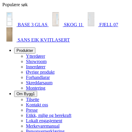
Populære søk
BASE 3 GLAS
SKOG 11
FJELL 07
SANS EIK KVITLASERT
Produkter
Ytterdører
Showroom
Innerdører
Øvrige produkt
Forhandlarar
Skreddarsaum
Montering
Om Bygg1
Tilsette
Kontakt oss
Presse
Etikk, miljø og berekraft
Lokalt engasjement
Merkevaremanual
Personvernerklæring