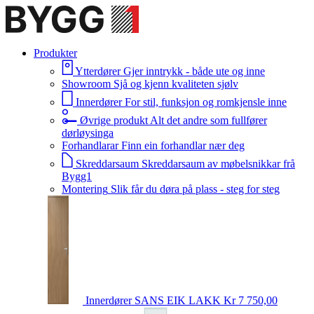
Produkter
Ytterdører
Gjer inntrykk - både ute og inne
Showroom
Sjå og kjenn kvaliteten sjølv
Innerdører
For stil, funksjon og romkjensle inne
Øvrige produkt
Alt det andre som fullfører
dørløysinga
Forhandlarar
Finn ein forhandlar nær deg
Skreddarsaum
Skreddarsaum av møbelsnikkar frå
Bygg1
Montering
Slik får du døra på plass - steg for steg
Innerdører
SANS EIK LAKK
Kr 7 750,00