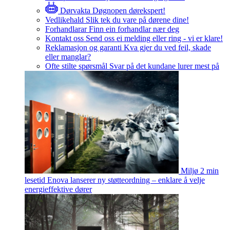
Dørvakta
Døgnopen dørekspert!
Vedlikehald
Slik tek du vare på dørene dine!
Forhandlarar
Finn ein forhandlar nær deg
Kontakt oss
Send oss ei melding eller ring - vi er klare!
Reklamasjon og garanti
Kva gjer du ved feil, skade
eller manglar?
Ofte stilte spørsmål
Svar på det kundane lurer mest på
Miljø
2 min
lesetid
Enova lanserer ny støtteordning – enklare å velje
energieffektive dører