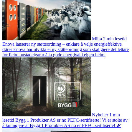
Miljø
2 min lesetid
Enova lanserer ny støtteordning – enklare å velje energieffektive
dører
Enova har utvikla ei ny støtteordning som skal gjere det lettare
for fleire bustadeigarar å ta gode energival i eigen heim.
Nyheiter
1 min
lesetid
Bygg 1 Produkter AS er no PEFC-sertifiserte!
Vi er stolte av
å kunngjere at Bygg 1 Produkter AS no er PEFC-sertifiserte! 🌿