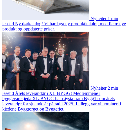
Nyheiter
1 min
lesetid
Ny dørkatalog!
Vi har laga ny produktkatalog med fleire nye
produkt og oppdaterte prisar.
Nyheiter
2 min
lesetid
Årets leverandør i XL-BYGG!
Medlemmene i
byggevarekjeda XL-BYGG har røysta fram Bygg1 som årets
leverandør for sjuande år på rad i 2025! I tillegg var vi nominert i
kjedene Byggtorget og Byggeriet.