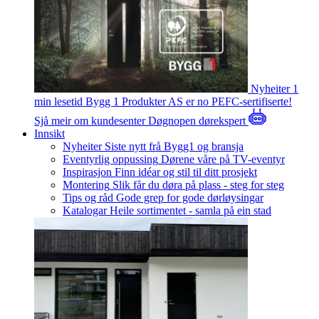
Nyheiter
1
min lesetid
Bygg 1 Produkter AS er no PEFC-sertifiserte!
Sjå meir om kundesenter
Døgnopen dørekspert
Innsikt
Nyheiter
Siste nytt frå Bygg1 og bransja
Eventyrlig oppussing
Dørene våre på TV-eventyr
Inspirasjon
Finn idéar og stil til ditt prosjekt
Montering
Slik får du døra på plass - steg for steg
Tips og råd
Gode grep for gode dørløysingar
Katalogar
Heile sortimentet - samla på ein stad