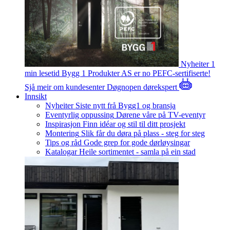
Nyheiter
1
min lesetid
Bygg 1 Produkter AS er no PEFC-sertifiserte!
Sjå meir om kundesenter
Døgnopen dørekspert
Innsikt
Nyheiter
Siste nytt frå Bygg1 og bransja
Eventyrlig oppussing
Dørene våre på TV-eventyr
Inspirasjon
Finn idéar og stil til ditt prosjekt
Montering
Slik får du døra på plass - steg for steg
Tips og råd
Gode grep for gode dørløysingar
Katalogar
Heile sortimentet - samla på ein stad