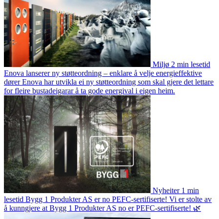
Miljø
2 min lesetid
Enova lanserer ny støtteordning – enklare å velje energieffektive
dører
Enova har utvikla ei ny støtteordning som skal gjere det lettare
for fleire bustadeigarar å ta gode energival i eigen heim.
Nyheiter
1 min
lesetid
Bygg 1 Produkter AS er no PEFC-sertifiserte!
Vi er stolte av
å kunngjere at Bygg 1 Produkter AS no er PEFC-sertifiserte! 🌿