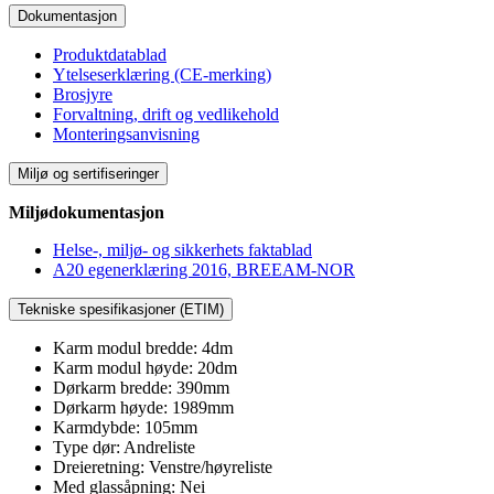
Dokumentasjon
Produktdatablad
Ytelseserklæring (CE-merking)
Brosjyre
Forvaltning, drift og vedlikehold
Monteringsanvisning
Miljø og sertifiseringer
Miljødokumentasjon
Helse-, miljø- og sikkerhets faktablad
A20 egenerklæring 2016, BREEAM-NOR
Tekniske spesifikasjoner (ETIM)
Karm modul bredde: 4dm
Karm modul høyde: 20dm
Dørkarm bredde: 390mm
Dørkarm høyde: 1989mm
Karmdybde: 105mm
Type dør: Andreliste
Dreieretning: Venstre/høyreliste
Med glassåpning: Nei