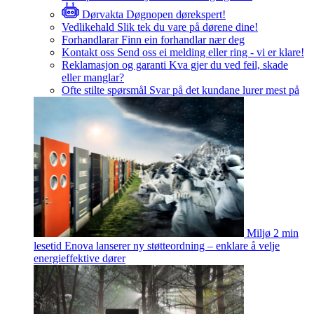
Dørvakta
Døgnopen dørekspert!
Vedlikehald
Slik tek du vare på dørene dine!
Forhandlarar
Finn ein forhandlar nær deg
Kontakt oss
Send oss ei melding eller ring - vi er klare!
Reklamasjon og garanti
Kva gjer du ved feil, skade
eller manglar?
Ofte stilte spørsmål
Svar på det kundane lurer mest på
Miljø
2 min
lesetid
Enova lanserer ny støtteordning – enklare å velje
energieffektive dører