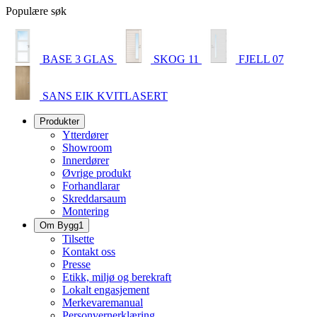
Populære søk
BASE 3 GLAS
SKOG 11
FJELL 07
SANS EIK KVITLASERT
Produkter
Ytterdører
Showroom
Innerdører
Øvrige produkt
Forhandlarar
Skreddarsaum
Montering
Om Bygg1
Tilsette
Kontakt oss
Presse
Etikk, miljø og berekraft
Lokalt engasjement
Merkevaremanual
Personvernerklæring