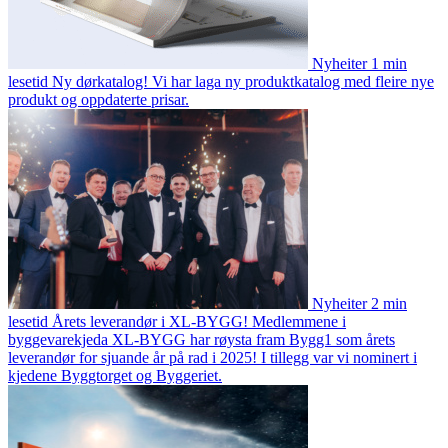
Nyheiter
1 min
lesetid
Ny dørkatalog!
Vi har laga ny produktkatalog med fleire nye
produkt og oppdaterte prisar.
Nyheiter
2 min
lesetid
Årets leverandør i XL-BYGG!
Medlemmene i
byggevarekjeda XL-BYGG har røysta fram Bygg1 som årets
leverandør for sjuande år på rad i 2025! I tillegg var vi nominert i
kjedene Byggtorget og Byggeriet.