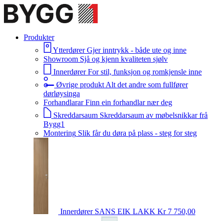
Produkter
Ytterdører
Gjer inntrykk - både ute og inne
Showroom
Sjå og kjenn kvaliteten sjølv
Innerdører
For stil, funksjon og romkjensle inne
Øvrige produkt
Alt det andre som fullfører
dørløysinga
Forhandlarar
Finn ein forhandlar nær deg
Skreddarsaum
Skreddarsaum av møbelsnikkar frå
Bygg1
Montering
Slik får du døra på plass - steg for steg
Innerdører
SANS EIK LAKK
Kr 7 750,00