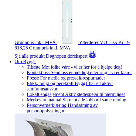
Grunnpris inkl. MVA
Ytterdører
VOLDA
Kr 19
816,25
Grunnpris inkl. MVA
Sjå alle produkt
Døgnopen dørekspert
Om Bygg1
Tilsette
Møt folka våre - vi er her for å hjelpe deg!
Kontakt oss
Send oss ei melding eller ring - vi er klare!
Presse
For media og presseførespurnader
Etikk, miljø og berekraft
Bygg1 har eit aktivt
samfunnsansvar
Lokalt engasjement
Aktiv støttespelar til nærmiljøet
Merkevaremanual
Sikre at alle jobbar i same retning.
Personvernerklæring
Handsaming av
personopplysningar