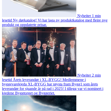
Nyheiter
1 min
lesetid
Ny dørkatalog!
Vi har laga ny produktkatalog med fleire nye
produkt og oppdaterte prisar.
Nyheiter
2 min
lesetid
Årets leverandør i XL-BYGG!
Medlemmene i
byggevarekjeda XL-BYGG har røysta fram Bygg1 som årets
leverandør for sjuande år på rad i 2025! I tillegg var vi nominert i
kjedene Byggtorget og Byggeriet.