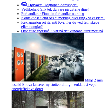
Dørvakta
Døgnopen dørekspert!
Vedlikehald
Slik tek du vare på dørene dine!
Forhandlarar
Finn ein forhandlar nær deg
Kontakt oss
Send oss ei melding eller ring - vi er klare!
Reklamasjon og garanti
Kva gjer du ved feil, skade
eller manglar?
Ofte stilte spørsmål
Svar på det kundane lurer mest på
Miljø
2 min
lesetid
Enova lanserer ny støtteordning – enklare å velje
energieffektive dører