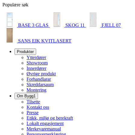
Populære søk
BASE 3 GLAS
SKOG 11
FJELL 07
SANS EIK KVITLASERT
Produkter
Ytterdører
Showroom
Innerdører
Øvrige produkt
Forhandlarar
Skreddarsaum
Montering
Om Bygg1
Tilsette
Kontakt oss
Presse
Etikk, miljø og berekraft
Lokalt engasjement
Merkevaremanual
Personvernerklæring