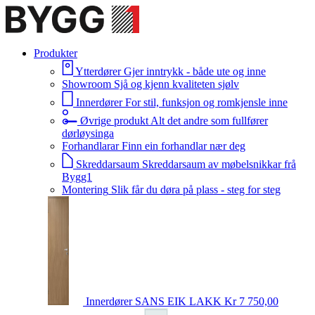
Produkter
Ytterdører
Gjer inntrykk - både ute og inne
Showroom
Sjå og kjenn kvaliteten sjølv
Innerdører
For stil, funksjon og romkjensle inne
Øvrige produkt
Alt det andre som fullfører
dørløysinga
Forhandlarar
Finn ein forhandlar nær deg
Skreddarsaum
Skreddarsaum av møbelsnikkar frå
Bygg1
Montering
Slik får du døra på plass - steg for steg
Innerdører
SANS EIK LAKK
Kr 7 750,00