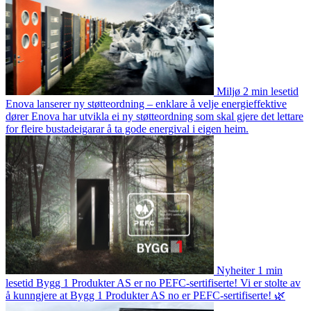
Miljø
2 min lesetid
Enova lanserer ny støtteordning – enklare å velje energieffektive
dører
Enova har utvikla ei ny støtteordning som skal gjere det lettare
for fleire bustadeigarar å ta gode energival i eigen heim.
Nyheiter
1 min
lesetid
Bygg 1 Produkter AS er no PEFC-sertifiserte!
Vi er stolte av
å kunngjere at Bygg 1 Produkter AS no er PEFC-sertifiserte! 🌿