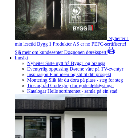
Nyheiter
1
min lesetid
Bygg 1 Produkter AS er no PEFC-sertifiserte!
Sjå meir om kundesenter
Døgnopen dørekspert
Innsikt
Nyheiter
Siste nytt frå Bygg1 og bransja
Eventyrlig oppussing
Dørene våre på TV-eventyr
Inspirasjon
Finn idéar og stil til ditt prosjekt
Montering
Slik får du døra på plass - steg for steg
Tips og råd
Gode grep for gode dørløysingar
Katalogar
Heile sortimentet - samla på ein stad