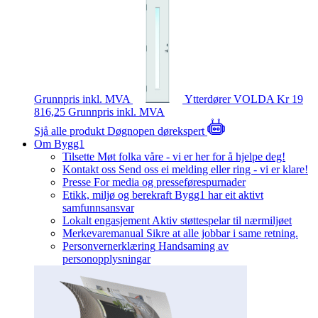
Grunnpris inkl. MVA
Ytterdører
VOLDA
Kr 19
816,25
Grunnpris inkl. MVA
Sjå alle produkt
Døgnopen dørekspert
Om Bygg1
Tilsette
Møt folka våre - vi er her for å hjelpe deg!
Kontakt oss
Send oss ei melding eller ring - vi er klare!
Presse
For media og presseførespurnader
Etikk, miljø og berekraft
Bygg1 har eit aktivt
samfunnsansvar
Lokalt engasjement
Aktiv støttespelar til nærmiljøet
Merkevaremanual
Sikre at alle jobbar i same retning.
Personvernerklæring
Handsaming av
personopplysningar