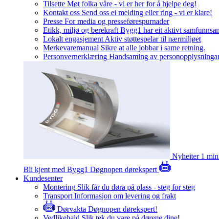
Tilsette
Møt folka våre - vi er her for å hjelpe deg!
Kontakt oss
Send oss ei melding eller ring - vi er klare!
Presse
For media og presseførespurnader
Etikk, miljø og berekraft
Bygg1 har eit aktivt samfunnsa
Lokalt engasjement
Aktiv støttespelar til nærmiljøet
Merkevaremanual
Sikre at alle jobbar i same retning.
Personvernerklæring
Handsaming av personopplysninga
Nyheiter
1 min
Bli kjent med Bygg1
Døgnopen dørekspert
Kundesenter
Montering
Slik får du døra på plass - steg for steg
Transport
Informasjon om levering og frakt
Dørvakta
Døgnopen dørekspert!
Vedlikehald
Slik tek du vare på dørene dine!