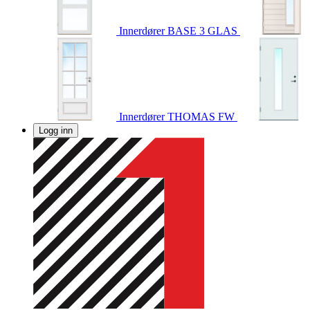
Innerdører
BASE 3 GLAS
Innerdører
THOMAS FW
Logg inn