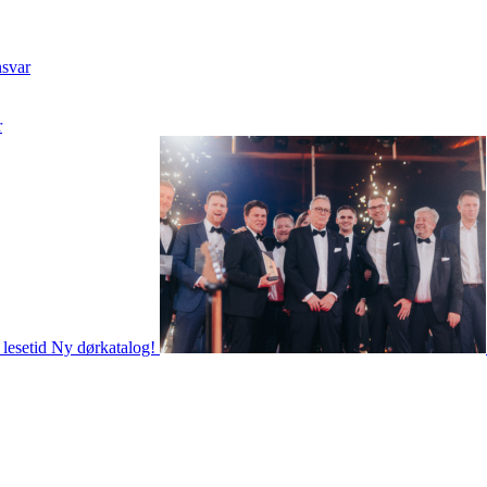
nsvar
r
 lesetid
Ny dørkatalog!