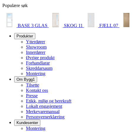
Populære søk
BASE 3 GLAS
SKOG 11
FJELL 07
Produkter
Ytterdører
Showroom
Innerdører
Øvrige produkt
Forhandlarar
Skreddarsaum
Montering
Om Bygg1
Tilsette
Kontakt oss
Presse
Etikk, miljø og berekraft
Lokalt engasjement
Merkevaremanual
Personvernerklæring
Kundesenter
Montering