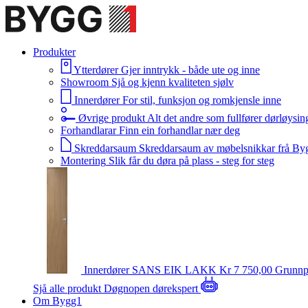
Produkter
Ytterdører
Gjer inntrykk - både ute og inne
Showroom
Sjå og kjenn kvaliteten sjølv
Innerdører
For stil, funksjon og romkjensle inne
Øvrige produkt
Alt det andre som fullfører dørløysin
Forhandlarar
Finn ein forhandlar nær deg
Skreddarsaum
Skreddarsaum av møbelsnikkar frå By
Montering
Slik får du døra på plass - steg for steg
Innerdører
SANS EIK LAKK
Kr 7 750,00
Grunnp
Sjå alle produkt
Døgnopen dørekspert
Om Bygg1