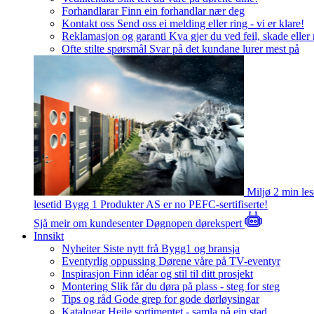
Forhandlarar
Finn ein forhandlar nær deg
Kontakt oss
Send oss ei melding eller ring - vi er klare!
Reklamasjon og garanti
Kva gjer du ved feil, skade eller
Ofte stilte spørsmål
Svar på det kundane lurer mest på
Miljø
2 min le
lesetid
Bygg 1 Produkter AS er no PEFC-sertifiserte!
Sjå meir om kundesenter
Døgnopen dørekspert
Innsikt
Nyheiter
Siste nytt frå Bygg1 og bransja
Eventyrlig oppussing
Dørene våre på TV-eventyr
Inspirasjon
Finn idéar og stil til ditt prosjekt
Montering
Slik får du døra på plass - steg for steg
Tips og råd
Gode grep for gode dørløysingar
Katalogar
Heile sortimentet - samla på ein stad