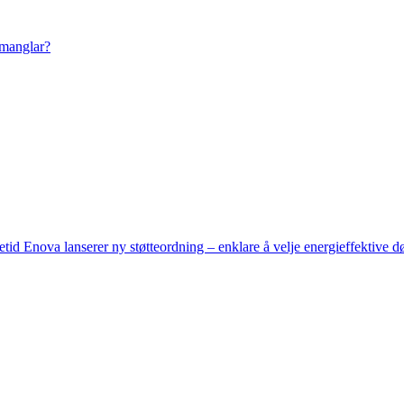
 manglar?
setid
Enova lanserer ny støtteordning – enklare å velje energieffektive d