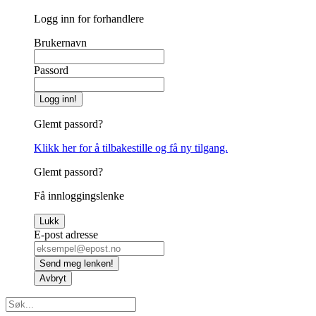
Logg inn for forhandlere
Brukernavn
Passord
Logg inn!
Glemt passord?
Klikk her for å tilbakestille og få ny tilgang.
Glemt passord?
Få innloggingslenke
Lukk
E-post adresse
Send meg lenken!
Avbryt