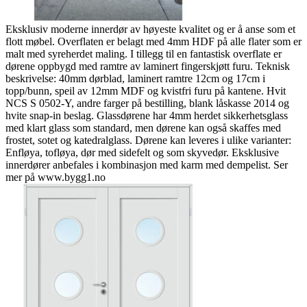
Eksklusiv moderne innerdør av høyeste kvalitet og er å anse som et
flott møbel. Overflaten er belagt med 4mm HDF på alle flater som er
malt med syreherdet maling. I tillegg til en fantastisk overflate er
dørene oppbygd med ramtre av laminert fingerskjøtt furu. Teknisk
beskrivelse: 40mm dørblad, laminert ramtre 12cm og 17cm i
topp/bunn, speil av 12mm MDF og kvistfri furu på kantene. Hvit
NCS S 0502-Y, andre farger på bestilling, blank låskasse 2014 og
hvite snap-in beslag. Glassdørene har 4mm herdet sikkerhetsglass
med klart glass som standard, men dørene kan også skaffes med
frostet, sotet og katedralglass. Dørene kan leveres i ulike varianter:
Enfløya, tofløya, dør med sidefelt og som skyvedør. Eksklusive
innerdører anbefales i kombinasjon med karm med dempelist. Ser
mer på www.bygg1.no