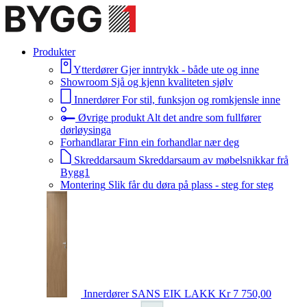
Produkter
Ytterdører
Gjer inntrykk - både ute og inne
Showroom
Sjå og kjenn kvaliteten sjølv
Innerdører
For stil, funksjon og romkjensle inne
Øvrige produkt
Alt det andre som fullfører
dørløysinga
Forhandlarar
Finn ein forhandlar nær deg
Skreddarsaum
Skreddarsaum av møbelsnikkar frå
Bygg1
Montering
Slik får du døra på plass - steg for steg
Innerdører
SANS EIK LAKK
Kr 7 750,00