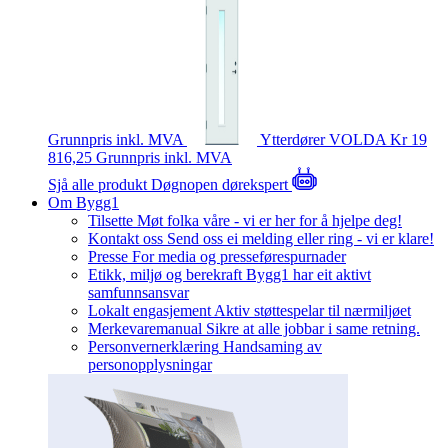
Grunnpris inkl. MVA
Ytterdører
VOLDA
Kr 19
816,25
Grunnpris inkl. MVA
Sjå alle produkt
Døgnopen dørekspert
Om Bygg1
Tilsette
Møt folka våre - vi er her for å hjelpe deg!
Kontakt oss
Send oss ei melding eller ring - vi er klare!
Presse
For media og presseførespurnader
Etikk, miljø og berekraft
Bygg1 har eit aktivt
samfunnsansvar
Lokalt engasjement
Aktiv støttespelar til nærmiljøet
Merkevaremanual
Sikre at alle jobbar i same retning.
Personvernerklæring
Handsaming av
personopplysningar