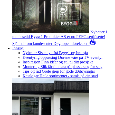
Nyheiter
1
min lesetid
Bygg 1 Produkter AS er no PEFC-sertifiserte!
Sjå meir om kundesenter
Døgnopen dørekspert
Innsikt
Nyheiter
Siste nytt frå Bygg1 og bransja
Eventyrlig oppussing
Dørene våre på TV-eventyr
Inspirasjon
Finn idéar og stil til ditt prosjekt
Montering
Slik får du døra på plass - steg for steg
Tips og råd
Gode grep for gode dørløysingar
Katalogar
Heile sortimentet - samla på ein stad