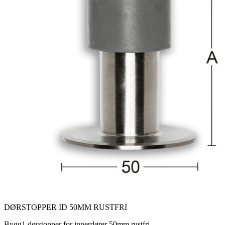
DØRSTOPPER ID 50MM RUSTFRI
Bygg1 dørstopper for innerdører 50mm rustfri