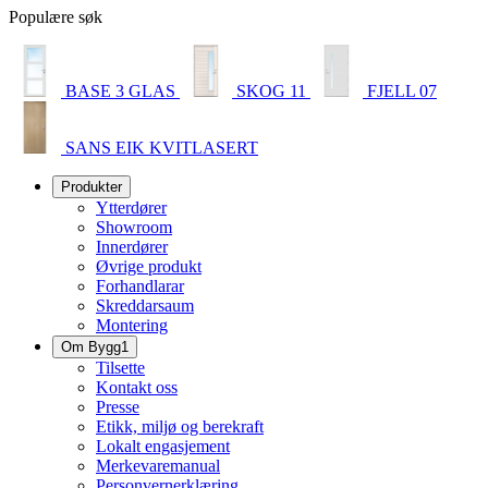
Populære søk
BASE 3 GLAS
SKOG 11
FJELL 07
SANS EIK KVITLASERT
Produkter
Ytterdører
Showroom
Innerdører
Øvrige produkt
Forhandlarar
Skreddarsaum
Montering
Om Bygg1
Tilsette
Kontakt oss
Presse
Etikk, miljø og berekraft
Lokalt engasjement
Merkevaremanual
Personvernerklæring