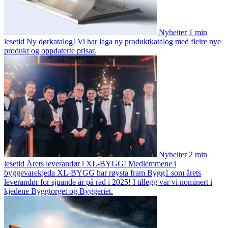
Nyheiter
1 min
lesetid
Ny dørkatalog!
Vi har laga ny produktkatalog med fleire nye
produkt og oppdaterte prisar.
Nyheiter
2 min
lesetid
Årets leverandør i XL-BYGG!
Medlemmene i
byggevarekjeda XL-BYGG har røysta fram Bygg1 som årets
leverandør for sjuande år på rad i 2025! I tillegg var vi nominert i
kjedene Byggtorget og Byggeriet.