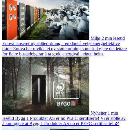
Miljø
2 min lesetid
Enova lanserer ny støtteordning – enklare å velje energieffektive
dører
Enova har utvikla ei ny støtteordning som skal gjere det lettare
for fleire bustadeigarar å ta gode energival i eigen heim.
Nyheiter
1 min
lesetid
Bygg 1 Produkter AS er no PEFC-sertifiserte!
Vi er stolte av
å kunngjere at Bygg 1 Produkter AS no er PEFC-sertifiserte! 🌿