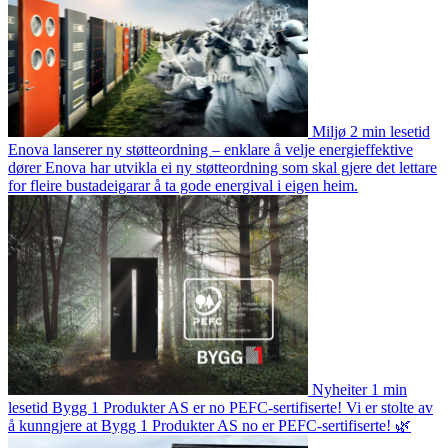
Miljø
2 min lesetid
Enova lanserer ny støtteordning – enklare å velje energieffektive
dører
Enova har utvikla ei ny støtteordning som skal gjere det lettare
for fleire bustadeigarar å ta gode energival i eigen heim.
Nyheiter
1 min
lesetid
Bygg 1 Produkter AS er no PEFC-sertifiserte!
Vi er stolte av
å kunngjere at Bygg 1 Produkter AS no er PEFC-sertifiserte! 🌿