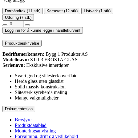
Dørhåndtak (11 stk)
Karmsett (12 stk)
Listverk (1 stk)
Utforing (7 stk)
Logg inn for å kunne legge i handlekurven!
Produktbeskrivelse
Bedriftsmerkenavn:
Bygg 1 Produkter AS
Modellnavn:
STIL3 FROSTA GLAS
Serienavn:
Eksklusive innerdører
Svært god og slitesterk overflate
Herda glass uten glasslist
Solid massiv konstruksjon
Slitesterk syreherda maling
Mange valgmuligheter
Dokumentasjon
Brosjyre
Produktdatablad
Monteringsanvisning
Forvaltning, drift og vedlikehold