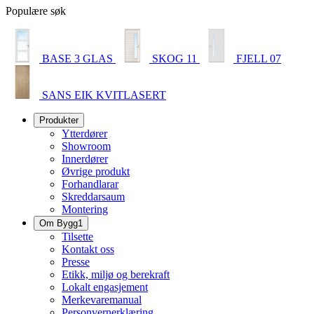
Populære søk
BASE 3 GLAS
SKOG 11
FJELL 07
SANS EIK KVITLASERT
Produkter
Ytterdører
Showroom
Innerdører
Øvrige produkt
Forhandlarar
Skreddarsaum
Montering
Om Bygg1
Tilsette
Kontakt oss
Presse
Etikk, miljø og berekraft
Lokalt engasjement
Merkevaremanual
Personvernerklæring