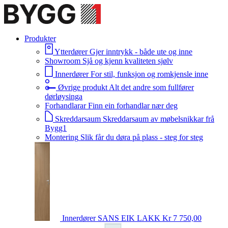
Produkter
Ytterdører
Gjer inntrykk - både ute og inne
Showroom
Sjå og kjenn kvaliteten sjølv
Innerdører
For stil, funksjon og romkjensle inne
Øvrige produkt
Alt det andre som fullfører
dørløysinga
Forhandlarar
Finn ein forhandlar nær deg
Skreddarsaum
Skreddarsaum av møbelsnikkar frå
Bygg1
Montering
Slik får du døra på plass - steg for steg
Innerdører
SANS EIK LAKK
Kr 7 750,00