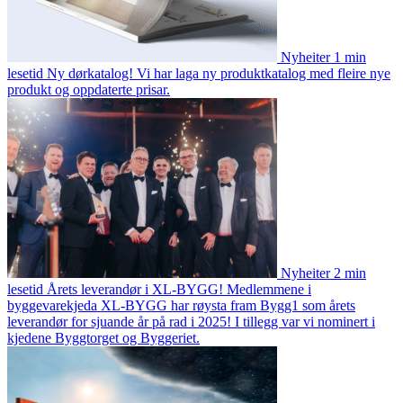
Nyheiter
1 min
lesetid
Ny dørkatalog!
Vi har laga ny produktkatalog med fleire nye
produkt og oppdaterte prisar.
Nyheiter
2 min
lesetid
Årets leverandør i XL-BYGG!
Medlemmene i
byggevarekjeda XL-BYGG har røysta fram Bygg1 som årets
leverandør for sjuande år på rad i 2025! I tillegg var vi nominert i
kjedene Byggtorget og Byggeriet.