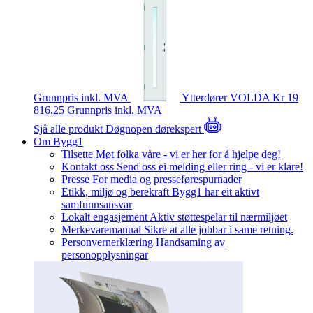
Grunnpris inkl. MVA
Ytterdører
VOLDA
Kr 19
816,25
Grunnpris inkl. MVA
Sjå alle produkt
Døgnopen dørekspert
Om Bygg1
Tilsette
Møt folka våre - vi er her for å hjelpe deg!
Kontakt oss
Send oss ei melding eller ring - vi er klare!
Presse
For media og presseførespurnader
Etikk, miljø og berekraft
Bygg1 har eit aktivt
samfunnsansvar
Lokalt engasjement
Aktiv støttespelar til nærmiljøet
Merkevaremanual
Sikre at alle jobbar i same retning.
Personvernerklæring
Handsaming av
personopplysningar