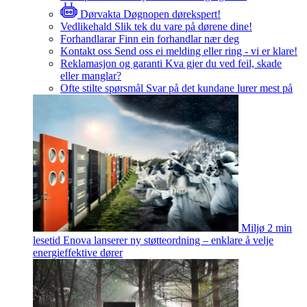
Dørvakta
Døgnopen dørekspert!
Vedlikehald
Slik tek du vare på dørene dine!
Forhandlarar
Finn ein forhandlar nær deg
Kontakt oss
Send oss ei melding eller ring - vi er klare!
Reklamasjon og garanti
Kva gjer du ved feil, skade
eller manglar?
Ofte stilte spørsmål
Svar på det kundane lurer mest på
Miljø
2 min
lesetid
Enova lanserer ny støtteordning – enklare å velje
energieffektive dører