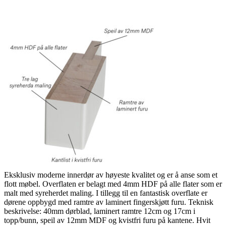
Eksklusiv moderne innerdør av høyeste kvalitet og er å anse som et
flott møbel. Overflaten er belagt med 4mm HDF på alle flater som er
malt med syreherdet maling. I tillegg til en fantastisk overflate er
dørene oppbygd med ramtre av laminert fingerskjøtt furu. Teknisk
beskrivelse: 40mm dørblad, laminert ramtre 12cm og 17cm i
topp/bunn, speil av 12mm MDF og kvistfri furu på kantene. Hvit