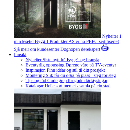
Nyheiter
1
min lesetid
Bygg 1 Produkter AS er no PEFC-sertifiserte!
Sjå meir om kundesenter
Døgnopen dørekspert
Innsikt
Nyheiter
Siste nytt frå Bygg1 og bransja
Eventyrlig oppussing
Dørene våre på TV-eventyr
Inspirasjon
Finn idéar og stil til ditt prosjekt
Montering
Slik får du døra på plass - steg for steg
Tips og råd
Gode grep for gode dørløysingar
Katalogar
Heile sortimentet - samla på ein stad