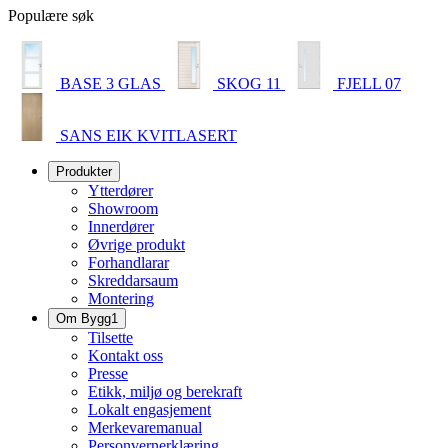
Populære søk
BASE 3 GLAS
SKOG 11
FJELL 07
SANS EIK KVITLASERT
Produkter
Ytterdører
Showroom
Innerdører
Øvrige produkt
Forhandlarar
Skreddarsaum
Montering
Om Bygg1
Tilsette
Kontakt oss
Presse
Etikk, miljø og berekraft
Lokalt engasjement
Merkevaremanual
Personvernerklæring