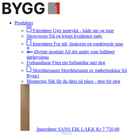
Produkter
Ytterdører
Gjer inntrykk - både ute og inne
Showroom
Sjå og kjenn kvaliteten sjølv
Innerdører
For stil, funksjon og romkjensle inne
Øvrige produkt
Alt det andre som fullfører
dørløysinga
Forhandlarar
Finn ein forhandlar nær deg
Skreddarsaum
Skreddarsaum av møbelsnikkar frå
Bygg1
Montering
Slik får du døra på plass - steg for steg
Innerdører
SANS EIK LAKK
Kr 7 750,00