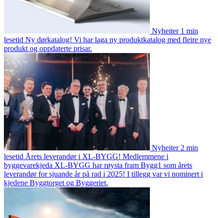
Nyheiter
1 min
lesetid
Ny dørkatalog!
Vi har laga ny produktkatalog med fleire nye
produkt og oppdaterte prisar.
Nyheiter
2 min
lesetid
Årets leverandør i XL-BYGG!
Medlemmene i
byggevarekjeda XL-BYGG har røysta fram Bygg1 som årets
leverandør for sjuande år på rad i 2025! I tillegg var vi nominert i
kjedene Byggtorget og Byggeriet.