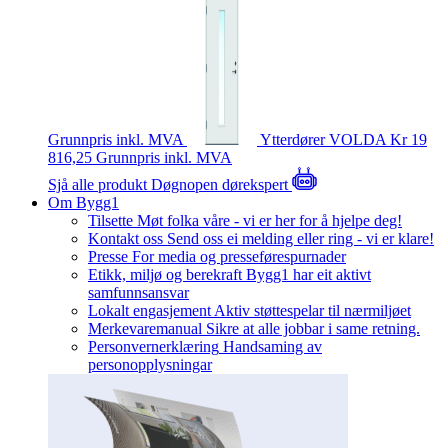
Grunnpris inkl. MVA
Ytterdører
VOLDA
Kr 19
816,25
Grunnpris inkl. MVA
Sjå alle produkt
Døgnopen dørekspert
Om Bygg1
Tilsette
Møt folka våre - vi er her for å hjelpe deg!
Kontakt oss
Send oss ei melding eller ring - vi er klare!
Presse
For media og presseførespurnader
Etikk, miljø og berekraft
Bygg1 har eit aktivt
samfunnsansvar
Lokalt engasjement
Aktiv støttespelar til nærmiljøet
Merkevaremanual
Sikre at alle jobbar i same retning.
Personvernerklæring
Handsaming av
personopplysningar