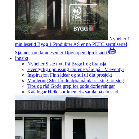
Nyheiter
1
min lesetid
Bygg 1 Produkter AS er no PEFC-sertifiserte!
Sjå meir om kundesenter
Døgnopen dørekspert
Innsikt
Nyheiter
Siste nytt frå Bygg1 og bransja
Eventyrlig oppussing
Dørene våre på TV-eventyr
Inspirasjon
Finn idéar og stil til ditt prosjekt
Montering
Slik får du døra på plass - steg for steg
Tips og råd
Gode grep for gode dørløysingar
Katalogar
Heile sortimentet - samla på ein stad