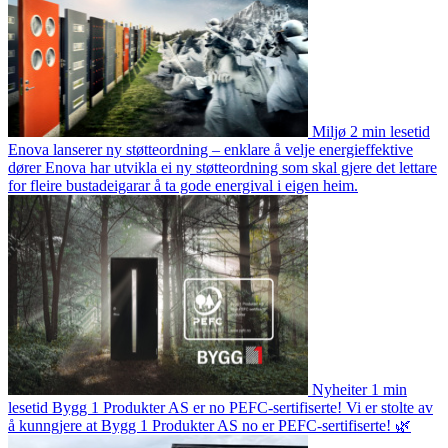
Miljø
2 min lesetid
Enova lanserer ny støtteordning – enklare å velje energieffektive
dører
Enova har utvikla ei ny støtteordning som skal gjere det lettare
for fleire bustadeigarar å ta gode energival i eigen heim.
Nyheiter
1 min
lesetid
Bygg 1 Produkter AS er no PEFC-sertifiserte!
Vi er stolte av
å kunngjere at Bygg 1 Produkter AS no er PEFC-sertifiserte! 🌿