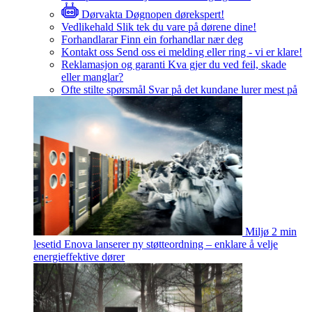
Dørvakta
Døgnopen dørekspert!
Vedlikehald
Slik tek du vare på dørene dine!
Forhandlarar
Finn ein forhandlar nær deg
Kontakt oss
Send oss ei melding eller ring - vi er klare!
Reklamasjon og garanti
Kva gjer du ved feil, skade
eller manglar?
Ofte stilte spørsmål
Svar på det kundane lurer mest på
Miljø
2 min
lesetid
Enova lanserer ny støtteordning – enklare å velje
energieffektive dører