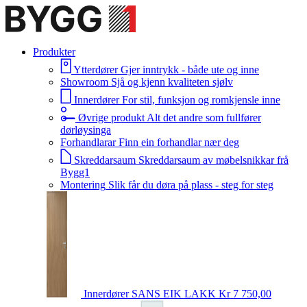
Produkter
Ytterdører
Gjer inntrykk - både ute og inne
Showroom
Sjå og kjenn kvaliteten sjølv
Innerdører
For stil, funksjon og romkjensle inne
Øvrige produkt
Alt det andre som fullfører
dørløysinga
Forhandlarar
Finn ein forhandlar nær deg
Skreddarsaum
Skreddarsaum av møbelsnikkar frå
Bygg1
Montering
Slik får du døra på plass - steg for steg
Innerdører
SANS EIK LAKK
Kr 7 750,00