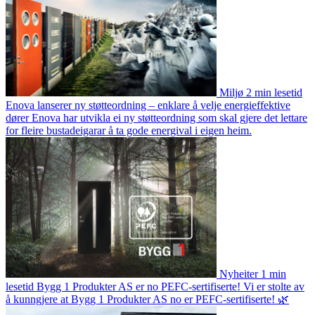
Miljø
2 min lesetid
Enova lanserer ny støtteordning – enklare å velje energieffektive
dører
Enova har utvikla ei ny støtteordning som skal gjere det lettare
for fleire bustadeigarar å ta gode energival i eigen heim.
Nyheiter
1 min
lesetid
Bygg 1 Produkter AS er no PEFC-sertifiserte!
Vi er stolte av
å kunngjere at Bygg 1 Produkter AS no er PEFC-sertifiserte! 🌿