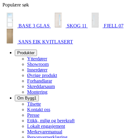
Populære søk
BASE 3 GLAS
SKOG 11
FJELL 07
SANS EIK KVITLASERT
Produkter
Ytterdører
Showroom
Innerdører
Øvrige produkt
Forhandlarar
Skreddarsaum
Montering
Om Bygg1
Tilsette
Kontakt oss
Presse
Etikk, miljø og berekraft
Lokalt engasjement
Merkevaremanual
Personvernerklæring