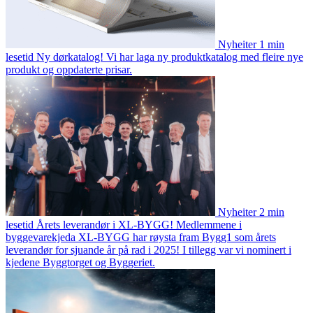
Nyheiter
1 min
lesetid
Ny dørkatalog!
Vi har laga ny produktkatalog med fleire nye
produkt og oppdaterte prisar.
Nyheiter
2 min
lesetid
Årets leverandør i XL-BYGG!
Medlemmene i
byggevarekjeda XL-BYGG har røysta fram Bygg1 som årets
leverandør for sjuande år på rad i 2025! I tillegg var vi nominert i
kjedene Byggtorget og Byggeriet.