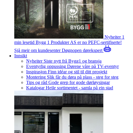
Nyheiter
1
min lesetid
Bygg 1 Produkter AS er no PEFC-sertifiserte!
Sjå meir om kundesenter
Døgnopen dørekspert
Innsikt
Nyheiter
Siste nytt frå Bygg1 og bransja
Eventyrlig oppussing
Dørene våre på TV-eventyr
Inspirasjon
Finn idéar og stil til ditt prosjekt
Montering
Slik får du døra på plass - steg for steg
Tips og råd
Gode grep for gode dørløysingar
Katalogar
Heile sortimentet - samla på ein stad