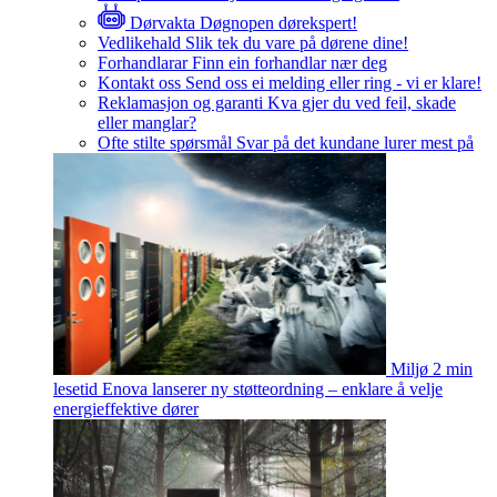
Dørvakta
Døgnopen dørekspert!
Vedlikehald
Slik tek du vare på dørene dine!
Forhandlarar
Finn ein forhandlar nær deg
Kontakt oss
Send oss ei melding eller ring - vi er klare!
Reklamasjon og garanti
Kva gjer du ved feil, skade
eller manglar?
Ofte stilte spørsmål
Svar på det kundane lurer mest på
Miljø
2 min
lesetid
Enova lanserer ny støtteordning – enklare å velje
energieffektive dører