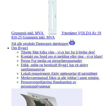
Grunnpris inkl. MVA
Ytterdører
VOLDA
Kr 19
816,25
Grunnpris inkl. MVA
Sjå alle produkt
Døgnopen dørekspert
Om Bygg1
Tilsette
Møt folka våre - vi er her for å hjelpe deg!
Kontakt oss
Send oss ei melding eller ring - vi er klare!
Presse
For media og presseførespurnader
Etikk, miljø og berekraft
Bygg1 har eit aktivt
samfunnsansvar
Lokalt engasjement
Aktiv støttespelar til nærmiljøet
Merkevaremanual
Sikre at alle jobbar i same retning.
Personvernerklæring
Handsaming av
personopplysningar