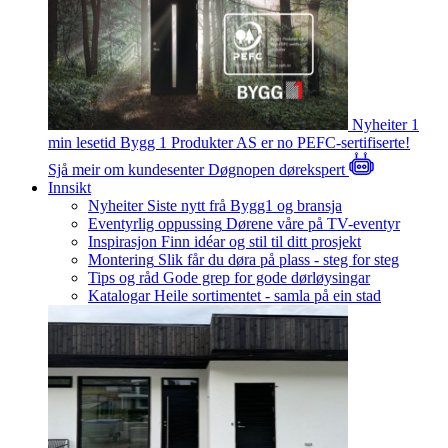
Nyheiter
1
min lesetid
Bygg 1 Produkter AS er no PEFC-sertifiserte!
Sjå meir om kundesenter
Døgnopen dørekspert
Innsikt
Nyheiter
Siste nytt frå Bygg1 og bransja
Eventyrlig oppussing
Dørene våre på TV-eventyr
Inspirasjon
Finn idéar og stil til ditt prosjekt
Montering
Slik får du døra på plass - steg for steg
Tips og råd
Gode grep for gode dørløysingar
Katalogar
Heile sortimentet - samla på ein stad