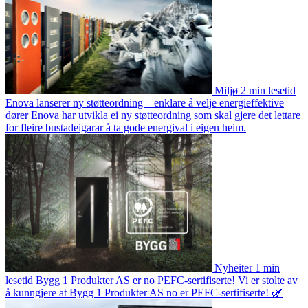
Miljø
2 min lesetid
Enova lanserer ny støtteordning – enklare å velje energieffektive
dører
Enova har utvikla ei ny støtteordning som skal gjere det lettare
for fleire bustadeigarar å ta gode energival i eigen heim.
Nyheiter
1 min
lesetid
Bygg 1 Produkter AS er no PEFC-sertifiserte!
Vi er stolte av
å kunngjere at Bygg 1 Produkter AS no er PEFC-sertifiserte! 🌿