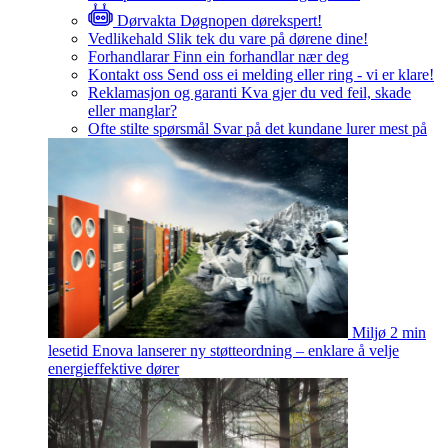
Dørvakta
Døgnopen dørekspert!
Vedlikehald
Slik tek du vare på dørene dine!
Forhandlarar
Finn ein forhandlar nær deg
Kontakt oss
Send oss ei melding eller ring - vi er klare!
Reklamasjon og garanti
Kva gjer du ved feil, skade
eller manglar?
Ofte stilte spørsmål
Svar på det kundane lurer mest på
Miljø
2 min
lesetid
Enova lanserer ny støtteordning – enklare å velje
energieffektive dører