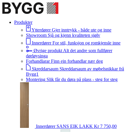
Produkter
Ytterdører
Gjer inntrykk - både ute og inne
Showroom
Sjå og kjenn kvaliteten sjølv
Innerdører
For stil, funksjon og romkjensle inne
Øvrige produkt
Alt det andre som fullfører
dørløysinga
Forhandlarar
Finn ein forhandlar nær deg
Skreddarsaum
Skreddarsaum av møbelsnikkar frå
Bygg1
Montering
Slik får du døra på plass - steg for steg
Innerdører
SANS EIK LAKK
Kr 7 750,00