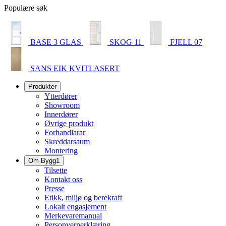
Populære søk
BASE 3 GLAS
SKOG 11
FJELL 07
SANS EIK KVITLASERT
Produkter
Ytterdører
Showroom
Innerdører
Øvrige produkt
Forhandlarar
Skreddarsaum
Montering
Om Bygg1
Tilsette
Kontakt oss
Presse
Etikk, miljø og berekraft
Lokalt engasjement
Merkevaremanual
Personvernerklæring