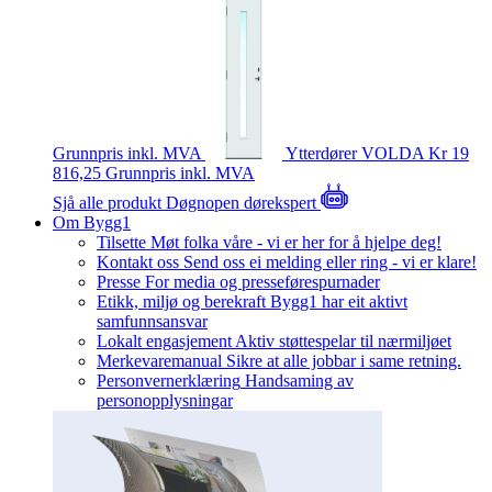
Grunnpris inkl. MVA
Ytterdører
VOLDA
Kr 19
816,25
Grunnpris inkl. MVA
Sjå alle produkt
Døgnopen dørekspert
Om Bygg1
Tilsette
Møt folka våre - vi er her for å hjelpe deg!
Kontakt oss
Send oss ei melding eller ring - vi er klare!
Presse
For media og presseførespurnader
Etikk, miljø og berekraft
Bygg1 har eit aktivt
samfunnsansvar
Lokalt engasjement
Aktiv støttespelar til nærmiljøet
Merkevaremanual
Sikre at alle jobbar i same retning.
Personvernerklæring
Handsaming av
personopplysningar