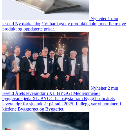
Nyheiter
1 min
lesetid
Ny dørkatalog!
Vi har laga ny produktkatalog med fleire nye
produkt og oppdaterte prisar.
Nyheiter
2 min
lesetid
Årets leverandør i XL-BYGG!
Medlemmene i
byggevarekjeda XL-BYGG har røysta fram Bygg1 som årets
leverandør for sjuande år på rad i 2025! I tillegg var vi nominert i
kjedene Byggtorget og Byggeriet.